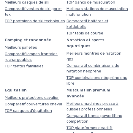
Meilleurs casques de ski
TOP bancs de musculation
Comparatif vestes de ski gore-
Meilleurs stations de musculation
tex
multifonction
TOP pantalons de ski techniques
Comparatif haltères et
kettlebells
TOP tapis de course
Camping et randonnée
Natation et sports
aquatiques
Meilleurs jumelles
Meilleurs montres de natation
Comparatif lampes frontales
gps
rechargeables
Comparatif combinaisons de
TOP tentes familiales
natation néoprène
TOP combinaisons néoprène eau
libre
Equitation
Musculation premium
avancée
Meilleurs protections cavalier
Meilleurs machines presse à
Comparatif couvertures cheval
cuisses professionnelles
TOP casques d'équitation
Comparatif bancs powerlifting
compétition
TOP plateformes deadlift