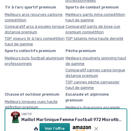
professionnelles
Tir à l’arc sportif premium
Sports de combat premium
Meilleurs arcs recurves carbone
Meilleurs gants mma compétition
compétition
haut de gamme
Comparatif arcs à poulies longue
Comparatif gants de boxe cuir
distance premium
premium compétition
TOP viseurs tir à l’arc compétition
TOP tatamis mma haute densité
haut de gamme
Sports collectifs premium
Pêche premium
Meilleurs buts football aluminium
Meilleurs moulinets spinning haut
professionnels
de gamme
Comparatif cannes carpe longue
distance premium
TOP cannes pêche carnassier
haut de gamme
Chasse et outdoor premium
Escalade et alpinisme
premium
Meilleurs longues vues haute
définition premium
Meilleurs chaussons escalade
performance haut de gamme
Comparatif glacières outdoor
UNITIF
haute performance
Maillot Martinique Femme Football 972 Microfibre Confortable, Cadeau, avec Drapeau, Tshirt S + Personnalisation
TOP jumelles professionnelles
🔥
Voir l'offre