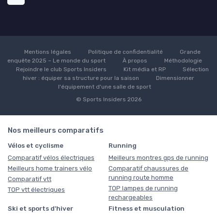
Mentions légales
Politique de confidentialité
Grande
enquête 2025 – Le monde du sport
À propos
Méthodologie
Rejoindre le club Sports Insiders
Kit média et RP
Sélection
hiver : équiper sa structure pour la saison
Dimensionner
l'équipement d'une salle de sport
© Sports Insiders 2026
Nos meilleurs comparatifs
Vélos et cyclisme
Running
Comparatif vélos électriques
Meilleurs montres gps de running
Meilleurs home trainers vélo
Comparatif chaussures de
running route homme
Comparatif vtt
TOP lampes de running
TOP vtt électriques
rechargeables
Ski et sports d'hiver
Fitness et musculation