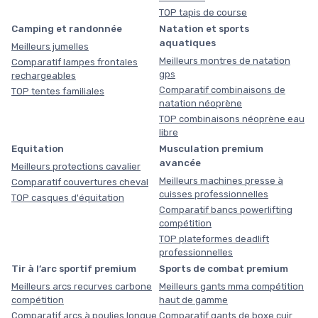
TOP tapis de course
Camping et randonnée
Natation et sports
aquatiques
Meilleurs jumelles
Meilleurs montres de natation
Comparatif lampes frontales
gps
rechargeables
Comparatif combinaisons de
TOP tentes familiales
natation néoprène
TOP combinaisons néoprène eau
libre
Equitation
Musculation premium
avancée
Meilleurs protections cavalier
Meilleurs machines presse à
Comparatif couvertures cheval
cuisses professionnelles
TOP casques d'équitation
Comparatif bancs powerlifting
compétition
TOP plateformes deadlift
professionnelles
Tir à l’arc sportif premium
Sports de combat premium
Meilleurs arcs recurves carbone
Meilleurs gants mma compétition
compétition
haut de gamme
Comparatif arcs à poulies longue
Comparatif gants de boxe cuir