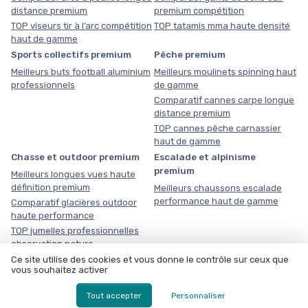
distance premium
premium compétition
TOP viseurs tir à l’arc compétition
TOP tatamis mma haute densité
haut de gamme
Sports collectifs premium
Pêche premium
Meilleurs buts football aluminium
Meilleurs moulinets spinning haut
professionnels
de gamme
Comparatif cannes carpe longue
distance premium
TOP cannes pêche carnassier
haut de gamme
Chasse et outdoor premium
Escalade et alpinisme
premium
Meilleurs longues vues haute
définition premium
Meilleurs chaussons escalade
performance haut de gamme
Comparatif glacières outdoor
haute performance
TOP jumelles professionnelles
observation nature
Triathlon premium
Ce site utilise des cookies et vous donne le contrôle sur ceux que
vous souhaitez activer
Meilleurs casques aérodynamiques triathlon haut de gamme
Comparatif combinaisons triathlon néoprène compétition
Tout accepter
Personnaliser