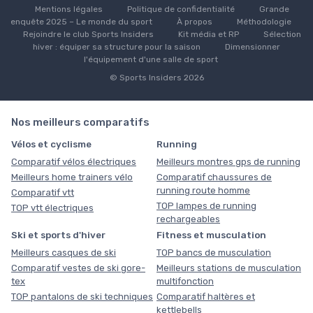
Mentions légales
Politique de confidentialité
Grande
enquête 2025 – Le monde du sport
À propos
Méthodologie
Rejoindre le club Sports Insiders
Kit média et RP
Sélection
hiver : équiper sa structure pour la saison
Dimensionner
l'équipement d'une salle de sport
© Sports Insiders 2026
Nos meilleurs comparatifs
Vélos et cyclisme
Running
Comparatif vélos électriques
Meilleurs montres gps de running
Meilleurs home trainers vélo
Comparatif chaussures de
running route homme
Comparatif vtt
TOP lampes de running
TOP vtt électriques
rechargeables
Ski et sports d'hiver
Fitness et musculation
Meilleurs casques de ski
TOP bancs de musculation
Comparatif vestes de ski gore-
Meilleurs stations de musculation
tex
multifonction
TOP pantalons de ski techniques
Comparatif haltères et
kettlebells