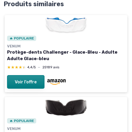
Produits similaires
🔥 POPULAIRE
VENUM
Protège-dents Challenger - Glace-Bleu - Adulte
Adulte Glace-bleu
★★★★★
★★★★★
4,4/5
—
25189 avis
Voir l'offre
🔥 POPULAIRE
VENUM