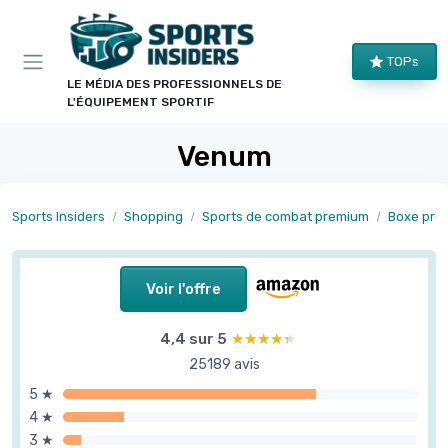
Panneau de gestion des cookies
TOPs
LE MÉDIA DES PROFESSIONNELS DE
L'ÉQUIPEMENT SPORTIF
Venum
Sports Insiders
Shopping
Sports de combat premium
Boxe prof
Voir l'offre
4,4 sur 5
★★★★★
★★★★★
25189 avis
5 ★
4 ★
3 ★