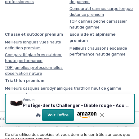
professionnels
de gamme
Comparatif cannes carpe longue
distance premium
TOP cannes pêche carnassier
haut de gamme
Chasse et outdoor premium
Escalade et alpinisme
premium
Meilleurs longues vues haute
définition premium
Meilleurs chaussons escalade
performance haut de gamme
Comparatif glacières outdoor
haute performance
TOP jumelles professionnelles
observation nature
Triathlon premium
Meilleurs casques aérodynamiques triathlon haut de gamme
Comparatif combinaisons triathlon néoprène compétition
Venum
Protège-dents Challenger - Diable rouge - Adulte Adulte Red Devil
🔥
Voir l'offre
COMMENT NOUS TRAVAILLONS
Notre méthodologie
À propos
Data Room
Écosystème du sport en France
Ce site utilise des cookies et vous donne le contrôle sur ceux que
Calculateur d’équipement
Livre blanc : équiper un plateau
Kit média & RP