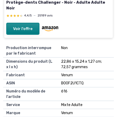
Protège-dents Challenger - Noir - Adulte Adulte
Noir
★★★★★
★★★★★
4,4/5
—
25189 avis
Voir l'offre
Production interrompue
Non
par le fabricant
Dimensions du produit (L
22,86 x 15,24 x 1,27 cm;
x l x h)
72,57 grammes
Fabricant
Venum
ASIN
B00F2U1CTQ
Numéro du modèle de
616
l'article
Service
Mixte Adulte
Marque
Venum