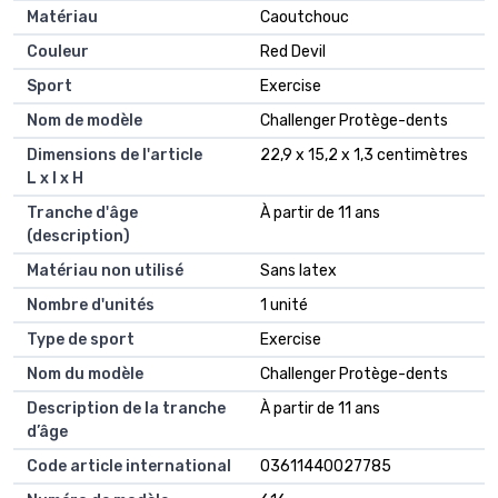
Matériau
Caoutchouc
Couleur
Red Devil
Sport
Exercise
Nom de modèle
Challenger Protège-dents
Dimensions de l'article
22,9 x 15,2 x 1,3 centimètres
L x l x H
Tranche d'âge
À partir de 11 ans
(description)
Matériau non utilisé
Sans latex
Nombre d'unités
1 unité
Type de sport
Exercise
Nom du modèle
Challenger Protège-dents
Description de la tranche
À partir de 11 ans
d’âge
Code article international
03611440027785