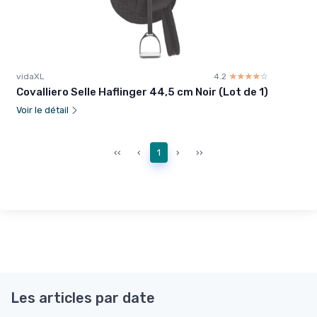
vidaXL
4.2
☆☆☆☆☆
★★★★★
Covalliero Selle Haflinger 44,5 cm Noir (Lot de 1)
Voir le détail
‹‹
‹
1
›
››
Les articles par date