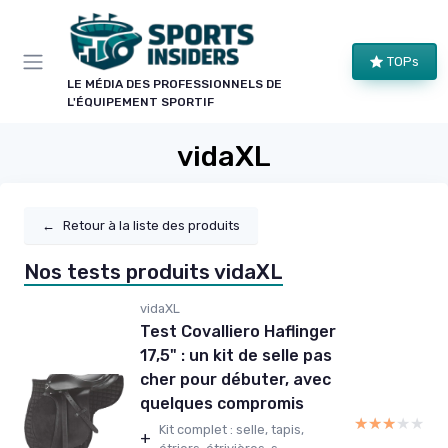
Panneau de gestion des cookies
TOPs
LE MÉDIA DES PROFESSIONNELS DE
L'ÉQUIPEMENT SPORTIF
vidaXL
←
Retour à la liste des produits
Nos tests produits vidaXL
vidaXL
Test Covalliero Haflinger
17,5" : un kit de selle pas
cher pour débuter, avec
quelques compromis
★★★★★
★★★★★
Kit complet : selle, tapis,
+