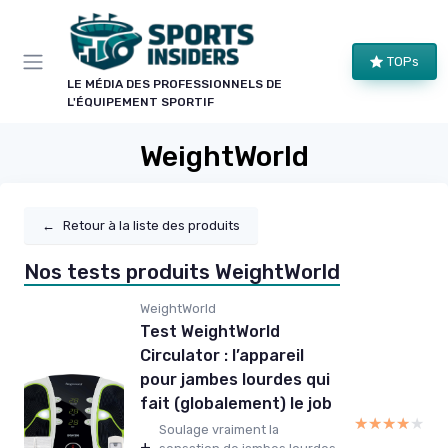
Panneau de gestion des cookies
TOPs
LE MÉDIA DES PROFESSIONNELS DE
L'ÉQUIPEMENT SPORTIF
WeightWorld
←
Retour à la liste des produits
Nos tests produits WeightWorld
WeightWorld
Test WeightWorld
Circulator : l’appareil
pour jambes lourdes qui
fait (globalement) le job
★★★★★
★★★★★
Soulage vraiment la
+