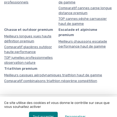
professionnels
de gamme
Comparatif cannes carpe longue
distance premium
TOP cannes pêche carnassier
haut de gamme
Chasse et outdoor premium
Escalade et alpinisme
premium
Meilleurs longues vues haute
définition premium
Meilleurs chaussons escalade
performance haut de gamme
Comparatif glacières outdoor
haute performance
TOP jumelles professionnelles
observation nature
Triathlon premium
Meilleurs casques aérodynamiques triathlon haut de gamme
Comparatif combinaisons triathlon néoprène compétition
COMMENT NOUS TRAVAILLONS
Ce site utilise des cookies et vous donne le contrôle sur ceux que
vous souhaitez activer
Notre méthodologie
À propos
Data Room
Écosystème du sport en France
Calculateur d’équipement
Livre blanc : équiper un plateau
Kit média & RP
Tout accepter
Personnaliser