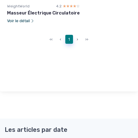
WeightWorld
4.2
☆☆☆☆☆
★★★★★
Masseur Électrique Circulatoire
Voir le détail
‹‹
‹
1
›
››
Les articles par date