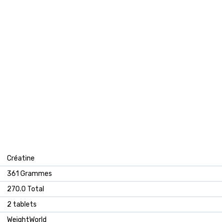
‎Créatine
‎361 Grammes
‎270.0 Total
‎2 tablets
‎WeightWorld