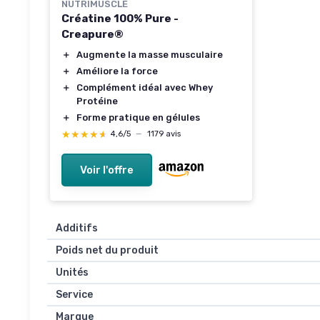
NUTRIMUSCLE
Créatine 100% Pure -
Creapure®
＋
Augmente la masse musculaire
＋
Améliore la force
＋
Complément idéal avec Whey
Protéine
＋
Forme pratique en gélules
★★★★★
★★★★★
4,6/5
—
1179 avis
Voir l'offre
Additifs
Poids net du produit
Unités
Service
Marque