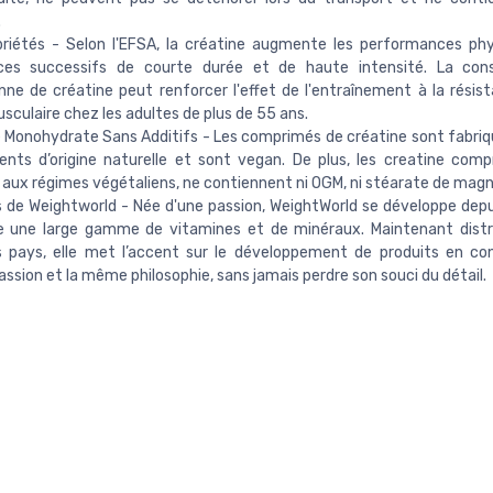
.
riétés - Selon l'EFSA, la créatine augmente les performances phy
ices successifs de courte durée et de haute intensité. La co
nne de créatine peut renforcer l'effet de l'entraînement à la résist
sculaire chez les adultes de plus de 55 ans.
 Monohydrate Sans Additifs - Les comprimés de créatine sont fabriqu
ients d’origine naturelle et sont vegan. De plus, les creatine com
aux régimes végétaliens, ne contiennent ni OGM, ni stéarate de mag
 de Weightworld - Née d'une passion, WeightWorld se développe dep
e une large gamme de vitamines et de minéraux. Maintenant distr
s pays, elle met l’accent sur le développement de produits en co
sion et la même philosophie, sans jamais perdre son souci du détail.