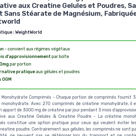
ative aux Creatine Gelules et Poudres, S
 Sans Stéarate de Magnésium, Fabriquée
tworld
utique :
WeightWorld
an
- convient aux régimes végétaux
is d'approvisionnement
par boîte
0mg
par portion
rnative pratique
aux gélules et poudres
s OGM
e Monohydrate Comprimés - Chaque portion de comprimés fournit 
e monohydrate. Avec 270 comprimés de créatine monohydrate, il e
un apport de 3000 mg de créatine par jour pendant 3 mois d’approvis
tive aux Creatine Gelules & Creatine Poudre - La créatine mono
és constitue une option pratique pour ceux qui veulent éviter l
creatine poudre. Contrairement aux gélules, les comprimés ne sont pa
idité, ne peuvent pas se détériorer lors du transport et ne cont