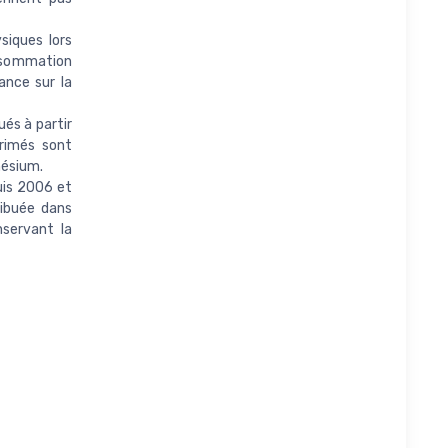
siques lors
nsommation
ance sur la
és à partir
primés sont
nésium.
uis 2006 et
ibuée dans
nservant la