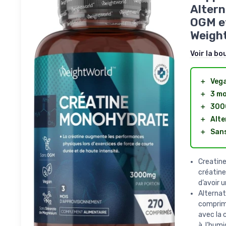
Altern
OGM et
Weigh
Voir la bo
＋
Veg
＋
3 mo
＋
300
＋
Alte
＋
San
Creatin
créatin
d’avoir 
Alterna
comprim
avec la 
à l’hum