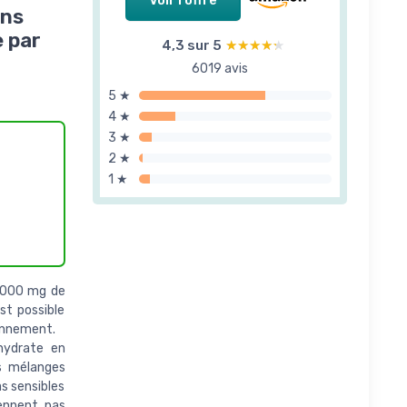
Voir l'offre
ans
 par
4,3 sur 5
★★★★★
★★★★★
6019 avis
5 ★
4 ★
3 ★
2 ★
1 ★
3000 mg de
st possible
ionnement.
hydrate en
es mélanges
s sensibles
iennent pas