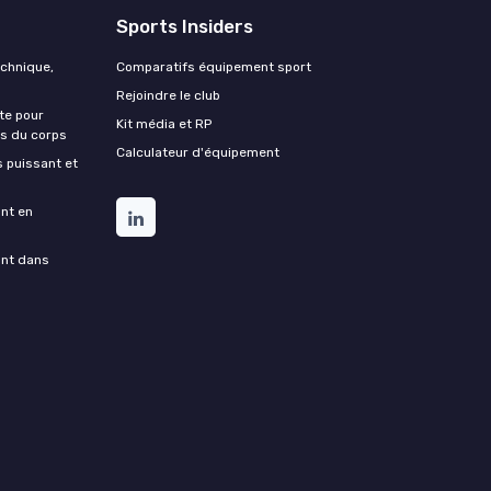
Sports Insiders
echnique,
Comparatifs équipement sport
Rejoindre le club
te pour
Kit média et RP
ds du corps
Calculateur d'équipement
s puissant et
ant en
ant dans