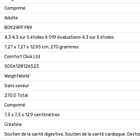
‎Comprimé
‎Adulte
B0924PFYN9
4,3 4,3 sur 5 étoiles 6 019 évaluations 4,3 sur 5 étoiles
7,27 x 7,27 x 12,95 cm; 270 grammes
Comfort Click Ltd
5056128126523
WeightWorld
Sans saveur
270.0 Total
Comprimé
7,3 x 7,3 x 12,9 centimètres
Créatine
Soutien de la santé digestive, Soutien de la santé cardiaque, Gesti