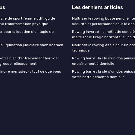
lus
Les derniers articles
lle de sport femme pdf : guide
Maîtriser le rowing buste penché : t
une transformation physique
sécurité et performance pour le dos
r pour la location d'un tapis de
Rowing inversé : la méthode complè
maîtriser le tirage horizontal au poi
 liquidation judiciaire chez destock
Maîtriser le rowing assis pour un do
technique
votre plan d’entraînement hyrox en
Rowing barre : la clé d’un dos puiss
gresser efficacement
entraînement à domicile
inoire meriadeck : tout ce que vous
Rowing barre : la clé d’un dos puiss
votre entraînement à domicile