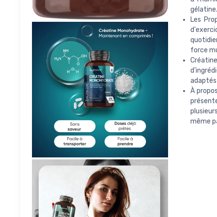
gélatine
Les Prop
d'exerc
quotidie
force mu
Créatine
d’ingréd
adaptés 
À propos
présent
plusieur
même pas