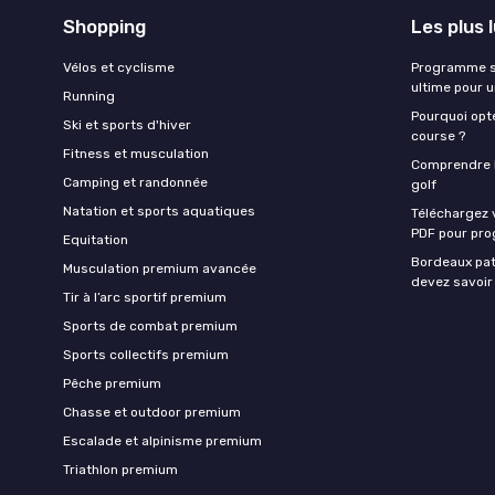
Shopping
Les plus 
Vélos et cyclisme
Programme sa
ultime pour 
Running
Pourquoi opte
Ski et sports d'hiver
course ?
Fitness et musculation
Comprendre la
Camping et randonnée
golf
Natation et sports aquatiques
Téléchargez 
PDF pour pro
Equitation
Bordeaux pat
Musculation premium avancée
devez savoir
Tir à l’arc sportif premium
Sports de combat premium
Sports collectifs premium
Pêche premium
Chasse et outdoor premium
Escalade et alpinisme premium
Triathlon premium