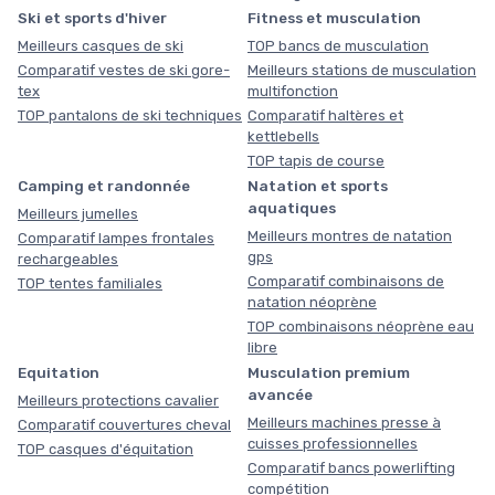
Ski et sports d'hiver
Fitness et musculation
Meilleurs casques de ski
TOP bancs de musculation
Comparatif vestes de ski gore-
Meilleurs stations de musculation
tex
multifonction
TOP pantalons de ski techniques
Comparatif haltères et
kettlebells
TOP tapis de course
Camping et randonnée
Natation et sports
aquatiques
Meilleurs jumelles
Meilleurs montres de natation
Comparatif lampes frontales
gps
rechargeables
Comparatif combinaisons de
TOP tentes familiales
natation néoprène
TOP combinaisons néoprène eau
libre
Equitation
Musculation premium
avancée
Meilleurs protections cavalier
Meilleurs machines presse à
Comparatif couvertures cheval
cuisses professionnelles
TOP casques d'équitation
Comparatif bancs powerlifting
compétition