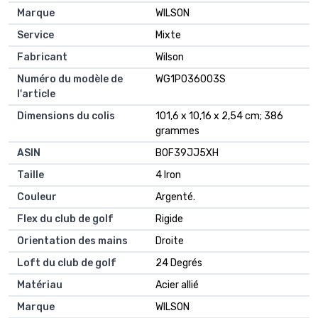
Marque
‎WILSON
Service
‎Mixte
Fabricant
‎Wilson
Numéro du modèle de
‎WG1P036003S
l'article
Dimensions du colis
‎101,6 x 10,16 x 2,54 cm; 386
grammes
ASIN
‎B0F39JJ5XH
Taille
4 Iron
Couleur
Argenté.
Flex du club de golf
Rigide
Orientation des mains
Droite
Loft du club de golf
24 Degrés
Matériau
Acier allié
Marque
WILSON