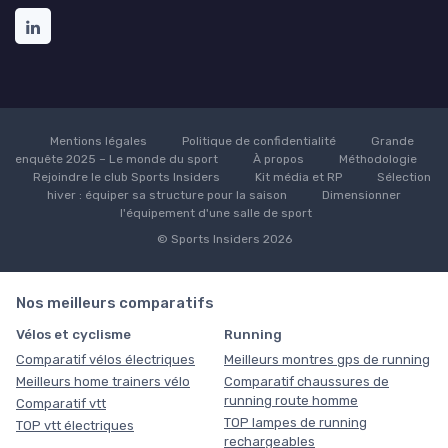
Mentions légales
Politique de confidentialité
Grande
enquête 2025 – Le monde du sport
À propos
Méthodologie
Rejoindre le club Sports Insiders
Kit média et RP
Sélection
hiver : équiper sa structure pour la saison
Dimensionner
l'équipement d'une salle de sport
© Sports Insiders 2026
Nos meilleurs comparatifs
Vélos et cyclisme
Running
Comparatif vélos électriques
Meilleurs montres gps de running
Meilleurs home trainers vélo
Comparatif chaussures de
running route homme
Comparatif vtt
TOP lampes de running
TOP vtt électriques
rechargeables