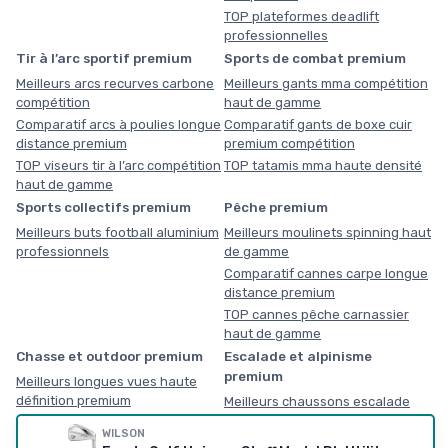
TOP plateformes deadlift
professionnelles
Tir à l’arc sportif premium
Sports de combat premium
Meilleurs arcs recurves carbone
Meilleurs gants mma compétition
compétition
haut de gamme
Comparatif arcs à poulies longue
Comparatif gants de boxe cuir
distance premium
premium compétition
TOP viseurs tir à l’arc compétition
TOP tatamis mma haute densité
haut de gamme
Sports collectifs premium
Pêche premium
Meilleurs buts football aluminium
Meilleurs moulinets spinning haut
professionnels
de gamme
Comparatif cannes carpe longue
distance premium
TOP cannes pêche carnassier
haut de gamme
Chasse et outdoor premium
Escalade et alpinisme
premium
Meilleurs longues vues haute
définition premium
Meilleurs chaussons escalade
performance haut de gamme
Comparatif glacières outdoor
WILSON
haute performance