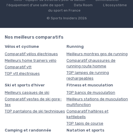
l'équipement d'une salle de sport
Data Room
L’écosystème
du sport en France
© Sports Insiders 2026
Nos meilleurs comparatifs
Vélos et cyclisme
Running
Comparatif vélos électriques
Meilleurs montres gps de running
Meilleurs home trainers vélo
Comparatif chaussures de
running route homme
Comparatif vtt
TOP lampes de running
TOP vtt électriques
rechargeables
Ski et sports d'hiver
Fitness et musculation
Meilleurs casques de ski
TOP bancs de musculation
Comparatif vestes de ski gore-
Meilleurs stations de musculation
tex
multifonction
TOP pantalons de ski techniques
Comparatif haltères et
kettlebells
TOP tapis de course
Camping et randonnée
Natation et sports