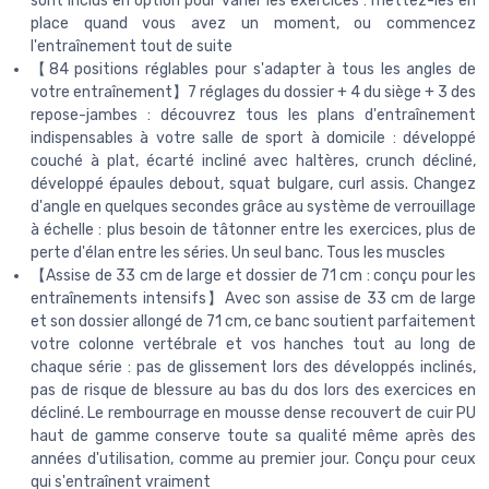
sont inclus en option pour varier les exercices : mettez-les en
place quand vous avez un moment, ou commencez
l'entraînement tout de suite
【84 positions réglables pour s'adapter à tous les angles de
votre entraînement】7 réglages du dossier + 4 du siège + 3 des
repose-jambes : découvrez tous les plans d'entraînement
indispensables à votre salle de sport à domicile : développé
couché à plat, écarté incliné avec haltères, crunch décliné,
développé épaules debout, squat bulgare, curl assis. Changez
d'angle en quelques secondes grâce au système de verrouillage
à échelle : plus besoin de tâtonner entre les exercices, plus de
perte d'élan entre les séries. Un seul banc. Tous les muscles
【Assise de 33 cm de large et dossier de 71 cm : conçu pour les
entraînements intensifs】Avec son assise de 33 cm de large
et son dossier allongé de 71 cm, ce banc soutient parfaitement
votre colonne vertébrale et vos hanches tout au long de
chaque série : pas de glissement lors des développés inclinés,
pas de risque de blessure au bas du dos lors des exercices en
décliné. Le rembourrage en mousse dense recouvert de cuir PU
haut de gamme conserve toute sa qualité même après des
années d'utilisation, comme au premier jour. Conçu pour ceux
qui s'entraînent vraiment