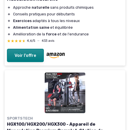
＋
Approche
naturelle
sans produits chimiques
＋
Conseils pratiques pour débutants
＋
Exercices
adaptés à tous les niveaux
＋
Alimentation saine
et équilibrée
＋
Amélioration de la
force
et de l'endurance
★★★★★
★★★★★
4,6/5
—
433 avis
Voir l'offre
SPORTSTECH
HGX100/HGX200/HGX300 - Appareil de