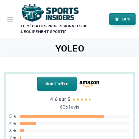
Panneau de gestion des cookies
TOPs
LE MÉDIA DES PROFESSIONNELS DE
L'ÉQUIPEMENT SPORTIF
YOLEO
Voir l'offre
4,6 sur 5
★★★★★
★★★★★
6061 avis
5 ★
4 ★
3 ★
2 ★