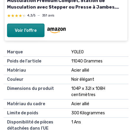
Musculation Premium Complet, Station de
Musculation avec Stepper ou Presse à Jambes,
Banc de Musculation, Home Gym, Matériau EVA,
★★★★★
★★★★★
4,3/5
—
351 avis
Entraînements Variés Extra large HGX200
Voir l'offre
Marque
YOLEO
Poids de l'article
11040 Grammes
Matériau
Acier allié
Couleur
Noir élégant
Dimensions du produit
104P x 32l x 108H
centimètres
Matériau du cadre
Acier allié
Limite de poids
300 Kilogrammes
Disponibilité de pièces
1 Ans
détachées dans l’UE