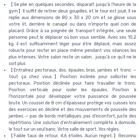
【Se plie en quelques secondes, disparaît jusqu'à l'heure de la
gym】Il suffit de retirer deux goupilles, et le tour est joué. Il se
replie aux dimensions de 80 x 30 x 20 cm et se glisse sous
votre lit, derrière le canapé ou dans n'importe quel coin de
placard. Grâce à sa poignée de transport intégrée, une seule
personne peut le déplacer où bon vous semble. Avec ses 10,2
kg, il est suffisamment léger pour être déplacé, mais assez
robuste pour rester en place même pendant vos séances les
plus intenses. Votre salon reste un salon… jusqu'à ce qu'il ne le
soit plus
【Entraînez pectoraux, dos, épaules, bras, jambes et tronc —
tout ça chez vous】Position inclinée pour solliciter les
pectoraux. Position déclinée pour faire travailler le tronc.
Position verticale pour isoler les épaules. Position à
l'horizontale pour développer votre puissance de poussée
brute. Un coussin de 8 cm d'épaisseur protège vos cuisses lors
des exercices en décliné et des mouvements de poussée des
jambes — pas de bords métalliques, pas d'inconfort, juste des
répétitions. Une solution d'entraînement complète à domicile,
le tout sur un seul banc. Votre salle de sport. Vos règles.
【Faible taux de retour. 4,6 étoiles. Aucun regret.】Reconnu