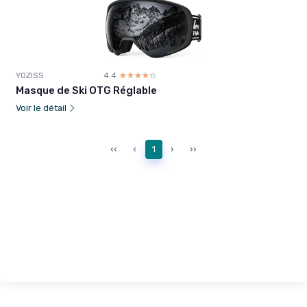
YOZISS
4.4
☆☆☆☆☆
★★★★★
Masque de Ski OTG Réglable
Voir le détail
‹‹
‹
1
›
››