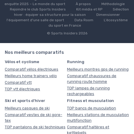
enquête 2025 – Le monde du sport
À propos
Méthodologie
Rejoindre le club Sports Insiders
Kit média et RP
Sélection
hiver : équiper sa structure pour la saison
Dimensionner
l'équipement d'une salle de sport
Data Room
L’écosystème
du sport en France
© Sports Insiders 2026
Nos meilleurs comparatifs
Vélos et cyclisme
Running
Comparatif vélos électriques
Meilleurs montres gps de running
Meilleurs home trainers vélo
Comparatif chaussures de
running route homme
Comparatif vtt
TOP lampes de running
TOP vtt électriques
rechargeables
Ski et sports d'hiver
Fitness et musculation
Meilleurs casques de ski
TOP bancs de musculation
Comparatif vestes de ski gore-
Meilleurs stations de musculation
tex
multifonction
TOP pantalons de ski techniques
Comparatif haltères et
kettlebells