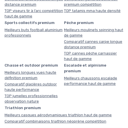
distance premium
premium compétition
TOP viseurs tir à l’arc compétition
TOP tatamis mma haute densité
haut de gamme
Sports collectifs premium
Pêche premium
Meilleurs buts football aluminium
Meilleurs moulinets spinning haut
professionnels
de gamme
Comparatif cannes carpe longue
distance premium
TOP cannes pêche carnassier
haut de gamme
Chasse et outdoor premium
Escalade et alpinisme
premium
Meilleurs longues vues haute
définition premium
Meilleurs chaussons escalade
performance haut de gamme
Comparatif glacières outdoor
haute performance
TOP jumelles professionnelles
observation nature
Triathlon premium
Meilleurs casques aérodynamiques triathlon haut de gamme
Comparatif combinaisons triathlon néoprène compétition