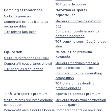
TOP tapis de course
Camping et randonnée
Natation et sports
aquatiques
Meilleurs jumelles
Meilleurs montres de natation
Comparatif lampes frontales
gps
rechargeables
Comparatif combinaisons de
TOP tentes familiales
natation néoprène
TOP combinaisons néoprène eau
libre
Equitation
Musculation premium
avancée
Meilleurs protections cavalier
Meilleurs machines presse à
Comparatif couvertures cheval
cuisses professionnelles
TOP casques d'équitation
Comparatif bancs powerlifting
compétition
TOP plateformes deadlift
professionnelles
Tir à l’arc sportif premium
Sports de combat premium
Meilleurs arcs recurves carbone
Meilleurs gants mma compétition
compétition
haut de gamme
Comparatif arcs à poulies longue
Comparatif gants de boxe cuir