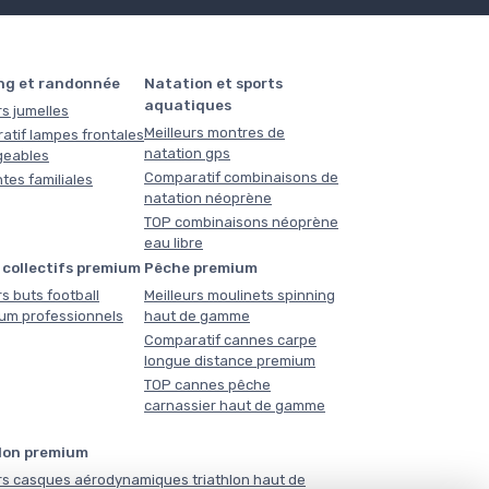
ng et randonnée
Natation et sports
aquatiques
rs jumelles
Meilleurs montres de
atif lampes frontales
natation gps
geables
Comparatif combinaisons de
tes familiales
natation néoprène
TOP combinaisons néoprène
eau libre
 collectifs premium
Pêche premium
rs buts football
Meilleurs moulinets spinning
ium professionnels
haut de gamme
Comparatif cannes carpe
longue distance premium
TOP cannes pêche
carnassier haut de gamme
lon premium
rs casques aérodynamiques triathlon haut de