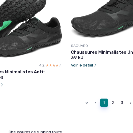
SAGUARO
Chaussures Minimalistes Un
39 EU
Voir le détail
4.2
☆☆☆☆☆
★★★★★
s Minimalistes Anti-
es
l
‹‹
‹
1
2
3
›
Chaussures de running route