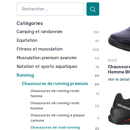
Catégories
Camping et randonnée
102
Equitation
42
Fitness et musculation
345
Musculation premium avancée
94
ECCO
Natation et sports aquatiques
Chaussure
78
Homme B
Running
89
Voir le détai
Chaussures de running premium
89
Chaussures de running route
16
femme
Chaussures de running route
52
homme
Chaussures de running à plaque
6
carbone
Chaussures de trail running
25