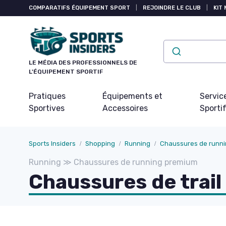
Panneau de gestion des cookies
COMPARATIFS ÉQUIPEMENT SPORT
|
REJOINDRE LE CLUB
|
KIT 
LE MÉDIA DES PROFESSIONNELS DE
L'ÉQUIPEMENT SPORTIF
Pratiques
Équipements et
Servic
Sportives
Accessoires
Sporti
Sports Insiders
Shopping
Running
Chaussures de runn
Running ≫ Chaussures de running premium
Chaussures de trail