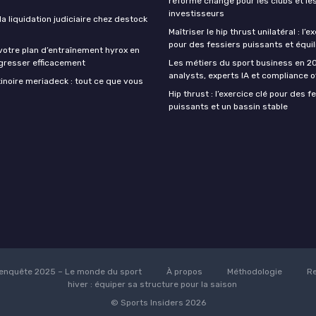
réforme change pour les clubs et le
investisseurs
 liquidation judiciaire chez destock
Maîtriser le hip thrust unilatéral : l’e
pour des fessiers puissants et équil
votre plan d’entraînement hyrox en
gresser efficacement
Les métiers du sport business en 20
analysts, experts IA et compliance o
inoire meriadeck : tout ce que vous
Hip thrust : l’exercice clé pour des f
puissants et un bassin stable
enquête 2025 – Le monde du sport
À propos
Méthodologie
Re
hiver : équiper sa structure pour la saison
© Sports Insiders 2026