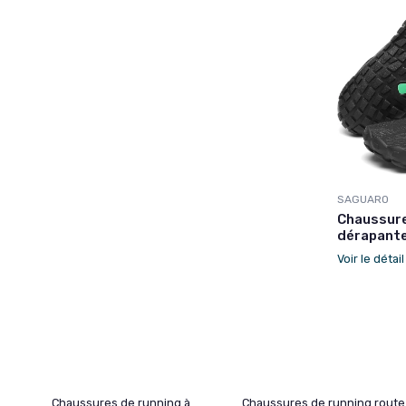
SAGUARO
Chaussure
dérapant
Voir le détai
Chaussures de running à
Chaussures de running route