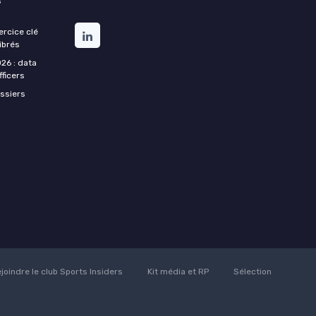
s
xercice clé
ibrés
26 : data
fficers
essiers
joindre le club Sports Insiders
Kit média et RP
Sélection