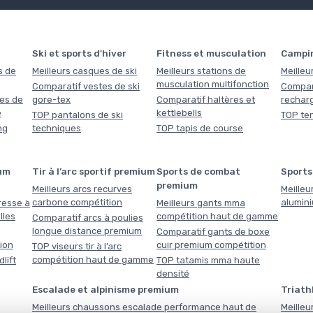
Ski et sports d'hiver
Fitness et musculation
Campi
s de
Meilleurs casques de ski
Meilleurs stations de
Meilleu
musculation multifonction
Comparatif vestes de ski
Compar
es de
gore-tex
Comparatif haltères et
rechar
e
kettlebells
TOP pantalons de ski
TOP ten
ng
techniques
TOP tapis de course
um
Tir à l’arc sportif premium
Sports de combat
Sports
premium
Meilleurs arcs recurves
Meilleu
carbone compétition
alumin
resse à
Meilleurs gants mma
lles
compétition haut de gamme
Comparatif arcs à poulies
longue distance premium
Comparatif gants de boxe
tion
cuir premium compétition
TOP viseurs tir à l’arc
compétition haut de gamme
lift
TOP tatamis mma haute
densité
Escalade et alpinisme premium
Triath
Meilleurs chaussons escalade performance haut de
Meilleu