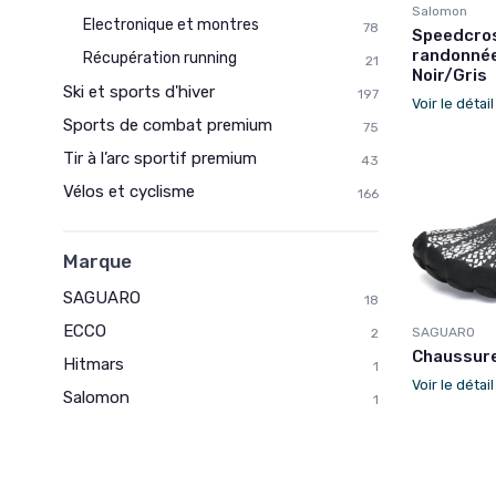
Salomon
Electronique et montres
78
Speedcros
randonnée
Récupération running
21
Noir/Gris
Ski et sports d'hiver
197
Voir le détai
Sports de combat premium
75
Tir à l’arc sportif premium
43
Vélos et cyclisme
166
Marque
SAGUARO
18
ECCO
SAGUARO
2
Chaussure
Hitmars
1
Voir le détai
Salomon
1