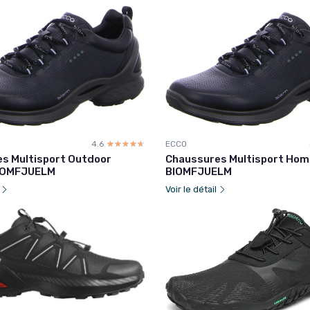
4.6
☆☆☆☆☆
★★★★★
ECCO
s Multisport Outdoor
Chaussures Multisport Ho
IOMFJUELM
BIOMFJUELM
l
Voir le détail