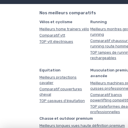
Nos meilleurs comparatifs
Vélos et cyclisme
Running
Meilleurs home trainers vélo
Meilleurs montres gp
running
Comparatif vtt
Comparatif chaussur
TOP vtt électriques
running route homm
TOP lampes de runni
rechargeables
Equitation
Musculation premi
avancée
Meilleurs protections
cavalier
Meilleurs machines p
cuisses professionne
Comparatif couvertures
cheval
Comparatif bancs
powerlifting compéti
TOP casques d'équitation
TOP plateformes dead
professionnelles
Chasse et outdoor premium
Meilleurs longues vues haute définition premium