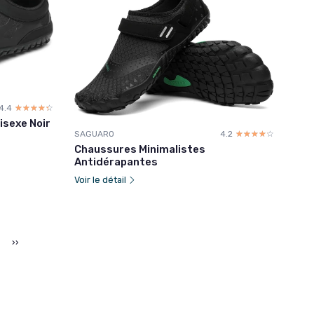
4.4
☆☆☆☆☆
★★★★★
isexe Noir
SAGUARO
4.2
☆☆☆☆☆
★★★★★
Chaussures Minimalistes
Antidérapantes
Voir le détail
››