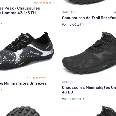
4.4
☆☆☆☆☆
★★★★★
s Peak - Chaussures
SAGUARO
4
 Homme 43 1/3 EU -
Chaussures de Trail Barefo
l
Voir le détail
4.4
☆☆☆☆☆
★★★★★
SAGUARO
s Minimalistes Unisexes
Chaussures Minimalistes Un
l
43 EU
Voir le détail