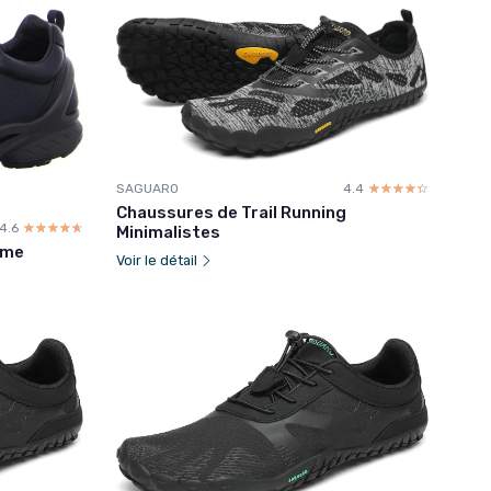
SAGUARO
4.4
☆☆☆☆☆
★★★★★
Chaussures de Trail Running
4.6
☆☆☆☆☆
★★★★★
Minimalistes
mme
Voir le détail