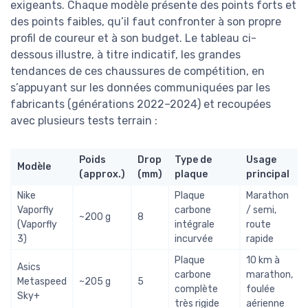
exigeants. Chaque modèle présente des points forts et
des points faibles, qu’il faut confronter à son propre
profil de coureur et à son budget. Le tableau ci-
dessous illustre, à titre indicatif, les grandes
tendances de ces chaussures de compétition, en
s’appuyant sur les données communiquées par les
fabricants (générations 2022–2024) et recoupées
avec plusieurs tests terrain :
Poids
Drop
Type de
Usage
Modèle
(approx.)
(mm)
plaque
principal
Nike
Plaque
Marathon
Vaporfly
carbone
/ semi,
~200 g
8
(Vaporfly
intégrale
route
3)
incurvée
rapide
Plaque
10 km à
Asics
carbone
marathon,
Metaspeed
~205 g
5
complète
foulée
Sky+
très rigide
aérienne