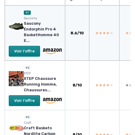
#1
Saucony
Saucony
Endorphin Pro 4
8.6/10
★★★★★
★★★★★
★★
★★
BasketHomme 40
E...
Voir l'offre
#2
XTEP
XTEP Chaussure
Running Homme,
8/10
★★★★★
★★★★★
★★
★★
Chaussures...
Voir l'offre
#3
Craft
Craft Baskets
Nordlite Carbon
8/10
★★★★★
★★★★★
★★
★★