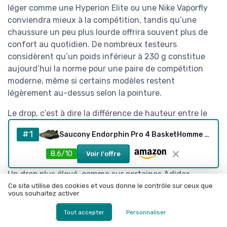
léger comme une Hyperion Elite ou une Nike Vaporfly
conviendra mieux à la compétition, tandis qu’une
chaussure un peu plus lourde offrira souvent plus de
confort au quotidien. De nombreux testeurs
considèrent qu’un poids inférieur à 230 g constitue
aujourd’hui la norme pour une paire de compétition
moderne, même si certains modèles restent
légèrement au-dessus selon la pointure.
Le drop, c’est à dire la différence de hauteur entre le
talon et l’avant pied, joue aussi un rôle majeur dans la
#1
Saucony Endorphin Pro 4 BasketHomme 40 EU Olivine Noir
biomécanique. Un drop faible favorise une attaque
médio pied et un déroulé plus naturel, mais il peut
8.6/10
Voir l'offre
solliciter davantage les mollets et le tendon d’Achille.
Un drop plus élevé, comme sur certaines Adidas
Adizero Adios Pro ou Saucony Endorphin Pro, apporte
Ce site utilise des cookies et vous donne le contrôle sur ceux que
vous souhaitez activer
une transition plus douce pour les coureurs habitués
aux chaussures classiques. Les études de terrain
Tout accepter
Personnaliser
montrent qu’un drop intermédiaire entre 6 et 8 mm