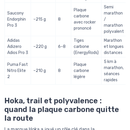
Semi
Plaque
Saucony
marathon
carbone
Endorphin
~215 g
8
/
avec rocker
Pro 3
marathon
prononcé
polyvalent
Adidas
Tiges
Marathon
Adizero
~220 g
6–8
carbone
et longues
Adios Pro 3
(EnergyRods)
distances
5 km à
Puma Fast
Plaque
marathon,
Nitro Elite
~210 g
8
carbone
séances
2
légère
rapides
Hoka, trail et polyvalence :
quand la plaque carbone quitte
la route
La marque Hoka a joué un rôle clé dans la