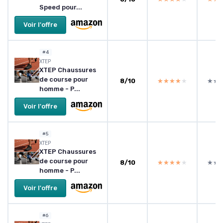
Speed pour...
Voir l'offre
#4
XTEP
XTEP Chaussures
de course pour
8/10
★★★★★
★★★★★
★★
★★
homme - P...
Voir l'offre
#5
XTEP
XTEP Chaussures
de course pour
8/10
★★★★★
★★★★★
★★
★★
homme - P...
Voir l'offre
#6