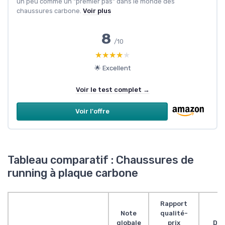
un peu comme un "premier pas" dans le monde des
chaussures carbone.
Voir plus
8
/10
★★★★★
★★★★★
🌟 Excellent
Voir le test complet →
Voir l'offre
Tableau comparatif : Chaussures de
running à plaque carbone
Rapport
Note
qualité-
globale
prix
Des