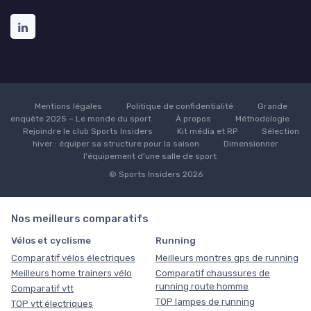
Mentions légales
Politique de confidentialité
Grande
enquête 2025 – Le monde du sport
À propos
Méthodologie
Rejoindre le club Sports Insiders
Kit média et RP
Sélection
hiver : équiper sa structure pour la saison
Dimensionner
l'équipement d'une salle de sport
© Sports Insiders 2026
Nos meilleurs comparatifs
Vélos et cyclisme
Running
Comparatif vélos électriques
Meilleurs montres gps de running
Meilleurs home trainers vélo
Comparatif chaussures de
running route homme
Comparatif vtt
TOP lampes de running
TOP vtt électriques