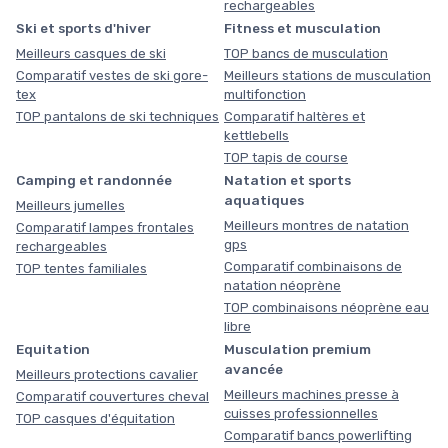
rechargeables
Ski et sports d'hiver
Fitness et musculation
Meilleurs casques de ski
TOP bancs de musculation
Comparatif vestes de ski gore-
Meilleurs stations de musculation
tex
multifonction
TOP pantalons de ski techniques
Comparatif haltères et
kettlebells
TOP tapis de course
Camping et randonnée
Natation et sports
aquatiques
Meilleurs jumelles
Meilleurs montres de natation
Comparatif lampes frontales
gps
rechargeables
Comparatif combinaisons de
TOP tentes familiales
natation néoprène
TOP combinaisons néoprène eau
libre
Equitation
Musculation premium
avancée
Meilleurs protections cavalier
Meilleurs machines presse à
Comparatif couvertures cheval
cuisses professionnelles
TOP casques d'équitation
Comparatif bancs powerlifting