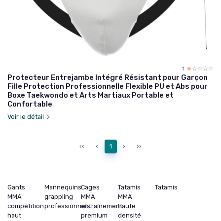
1
☆☆☆☆☆
★★★★★
Protecteur Entrejambe Intégré Résistant pour Garçon
Fille Protection Professionnelle Flexible PU et Abs pour
Boxe Taekwondo et Arts Martiaux Portable et
Confortable
Voir le détail
‹‹
‹
1
›
››
Gants
Mannequins
Cages
Tatamis
Tatamis
MMA
grappling
MMA
MMA
compétition
professionnels
entraînement
haute
haut
premium
densité