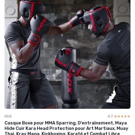
RDX
4.7
☆☆☆☆☆
★★★★★
Casque Boxe pour MMA Sparring, D'entraînement, Maya
Hide Cuir Kara Head Protection pour Art Martiaux, Muay
Thai, Krav Maga, Kickboxing, Karaté et Combat Libre