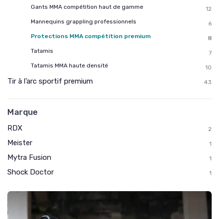
Gants MMA compétition haut de gamme
12
Mannequins grappling professionnels
6
Protections MMA compétition premium
8
Tatamis
7
Tatamis MMA haute densité
10
Tir à l’arc sportif premium
43
Marque
RDX
2
Meister
1
Mytra Fusion
1
Shock Doctor
1