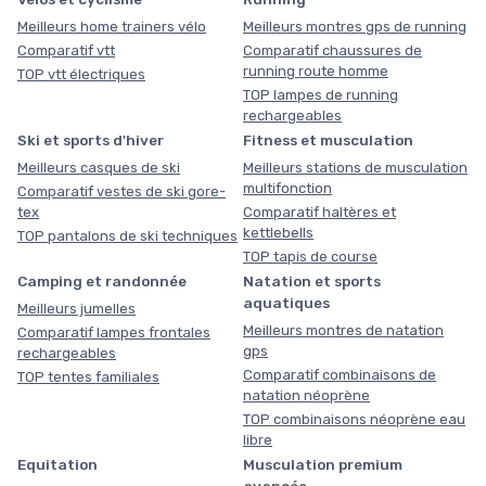
Meilleurs home trainers vélo
Meilleurs montres gps de running
Comparatif vtt
Comparatif chaussures de
running route homme
TOP vtt électriques
TOP lampes de running
rechargeables
Ski et sports d'hiver
Fitness et musculation
Meilleurs casques de ski
Meilleurs stations de musculation
multifonction
Comparatif vestes de ski gore-
tex
Comparatif haltères et
kettlebells
TOP pantalons de ski techniques
TOP tapis de course
Camping et randonnée
Natation et sports
aquatiques
Meilleurs jumelles
Meilleurs montres de natation
Comparatif lampes frontales
gps
rechargeables
Comparatif combinaisons de
TOP tentes familiales
natation néoprène
TOP combinaisons néoprène eau
libre
Equitation
Musculation premium
avancée