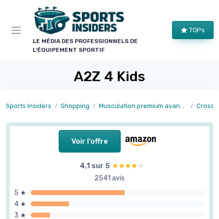
Panneau de gestion des cookies
TOPs
LE MÉDIA DES PROFESSIONNELS DE
L'ÉQUIPEMENT SPORTIF
A2Z 4 Kids
Sports Insiders
Shopping
Musculation premium avancée
Cross t
Voir l'offre
4,1 sur 5
★★★★★
★★★★★
2541 avis
5 ★
4 ★
3 ★