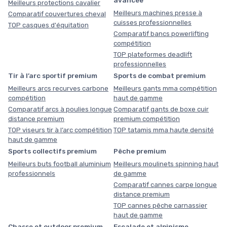
Meilleurs protections cavalier
Meilleurs machines presse à
Comparatif couvertures cheval
cuisses professionnelles
TOP casques d'équitation
Comparatif bancs powerlifting
compétition
TOP plateformes deadlift
professionnelles
Tir à l’arc sportif premium
Sports de combat premium
Meilleurs arcs recurves carbone
Meilleurs gants mma compétition
compétition
haut de gamme
Comparatif arcs à poulies longue
Comparatif gants de boxe cuir
distance premium
premium compétition
TOP viseurs tir à l’arc compétition
TOP tatamis mma haute densité
haut de gamme
Sports collectifs premium
Pêche premium
Meilleurs buts football aluminium
Meilleurs moulinets spinning haut
professionnels
de gamme
Comparatif cannes carpe longue
distance premium
TOP cannes pêche carnassier
haut de gamme
Chasse et outdoor premium
Escalade et alpinisme