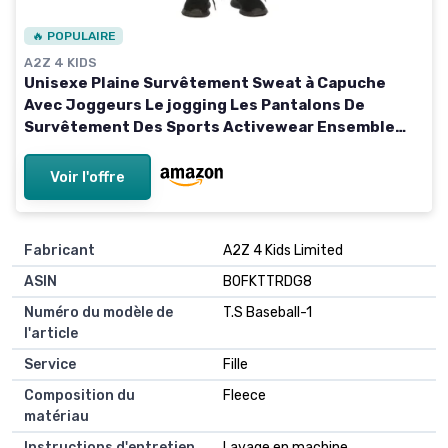
🔥 POPULAIRE
A2Z 4 KIDS
Unisexe Plaine Survêtement Sweat à Capuche
Avec Joggeurs Le jogging Les Pantalons De
Survêtement Des Sports Activewear Ensemble
Enfants Filles Garçons Âge 2-13 Ans 3-4 ans Camo
Vert
Voir l'offre
Fabricant
A2Z 4 Kids Limited
ASIN
B0FKTTRDG8
Numéro du modèle de
T.S Baseball-1
l'article
Service
Fille
Composition du
Fleece
matériau
Instructions d'entretien
Lavage en machine