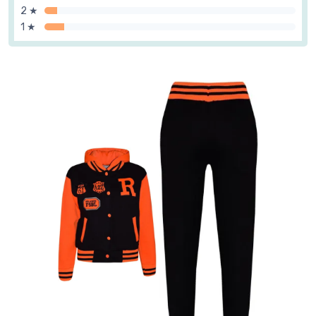
2 ★
1 ★