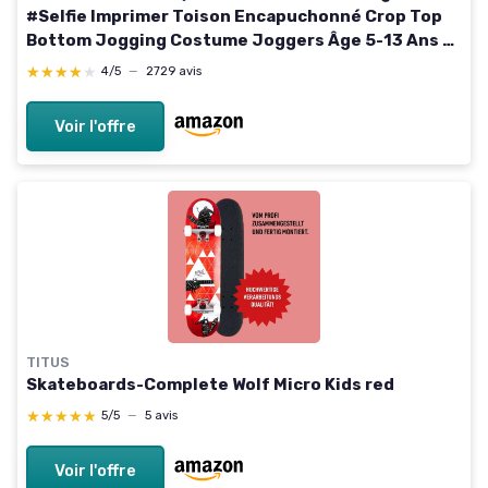
#Selfie Imprimer Toison Encapuchonné Crop Top
Bottom Jogging Costume Joggers Âge 5-13 Ans 7-
8 ans Camo Vert
★★★★★
★★★★★
4/5
—
2729 avis
Voir l'offre
TITUS
Skateboards-Complete Wolf Micro Kids red
★★★★★
★★★★★
5/5
—
5 avis
Voir l'offre