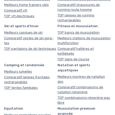
Meilleurs home trainers vélo
Comparatif chaussures de
running route homme
Comparatif vtt
TOP lampes de running
TOP vtt électriques
rechargeables
Ski et sports d'hiver
Fitness et musculation
Meilleurs casques de ski
TOP bancs de musculation
Comparatif vestes de ski gore-
Meilleurs stations de musculation
tex
multifonction
TOP pantalons de ski techniques
Comparatif haltères et
kettlebells
TOP tapis de course
Camping et randonnée
Natation et sports
aquatiques
Meilleurs jumelles
Meilleurs montres de natation
Comparatif lampes frontales
gps
rechargeables
Comparatif combinaisons de
TOP tentes familiales
natation néoprène
TOP combinaisons néoprène eau
libre
Equitation
Musculation premium
avancée
Meilleurs protections cavalier