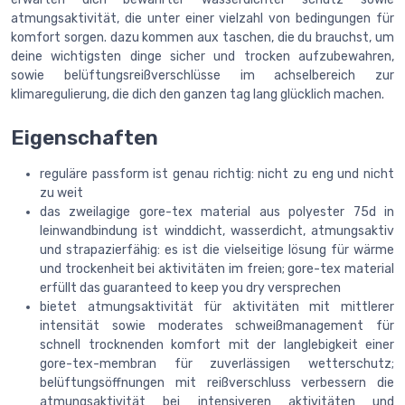
atmungsaktivität, die unter einer vielzahl von bedingungen für
komfort sorgen. dazu kommen aux taschen, die du brauchst, um
deine wichtigsten dinge sicher und trocken aufzubewahren,
sowie belüftungsreißverschlüsse im achselbereich zur
klimaregulierung, die dich den ganzen tag lang glücklich machen.
Eigenschaften
reguläre passform ist genau richtig: nicht zu eng und nicht
zu weit
das zweilagige gore-tex material aus polyester 75d in
leinwandbindung ist winddicht, wasserdicht, atmungsaktiv
und strapazierfähig: es ist die vielseitige lösung für wärme
und trockenheit bei aktivitäten im freien; gore-tex material
erfüllt das guaranteed to keep you dry versprechen
bietet atmungsaktivität für aktivitäten mit mittlerer
intensität sowie moderates schweißmanagement für
schnell trocknenden komfort mit der langlebigkeit einer
gore-tex-membran für zuverlässigen wetterschutz;
belüftungsöffnungen mit reißverschluss verbessern die
atmungsaktivität bei intensiveren aktivitäten und