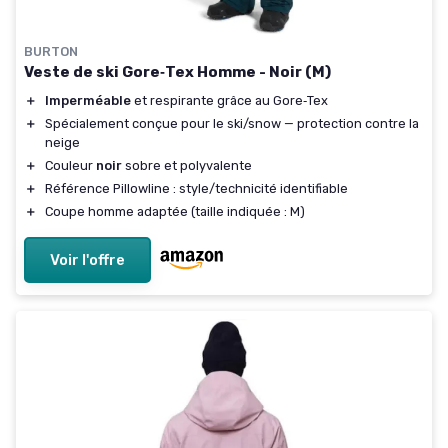
BURTON
Veste de ski Gore‑Tex Homme - Noir (M)
＋
Imperméable
et respirante grâce au Gore‑Tex
＋
Spécialement conçue pour le ski/snow — protection contre la
neige
＋
Couleur
noir
sobre et polyvalente
＋
Référence Pillowline : style/technicité identifiable
＋
Coupe homme adaptée (taille indiquée : M)
Voir l'offre