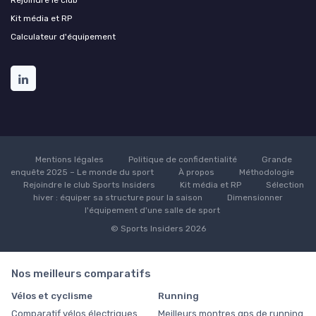
Kit média et RP
Calculateur d'équipement
Mentions légales
Politique de confidentialité
Grande
enquête 2025 – Le monde du sport
À propos
Méthodologie
Rejoindre le club Sports Insiders
Kit média et RP
Sélection
hiver : équiper sa structure pour la saison
Dimensionner
l'équipement d'une salle de sport
© Sports Insiders 2026
Nos meilleurs comparatifs
Vélos et cyclisme
Running
Comparatif vélos électriques
Meilleurs montres gps de running