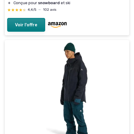
＋
Conçue pour
snowboard
et ski
★★★★★
★★★★★
4,4/5
—
102 avis
Voir l'offre