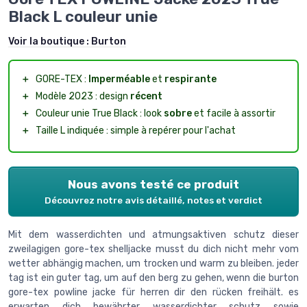
Black L couleur unie
Voir la boutique :
Burton
＋
GORE-TEX :
Imperméable
et
respirante
＋
Modèle 2023 : design
récent
＋
Couleur unie True Black : look
sobre
et facile à assortir
＋
Taille L indiquée : simple à repérer pour l'achat
Nous avons testé ce produit
Découvrez notre avis détaillé, notes et verdict
Mit dem wasserdichten und atmungsaktiven schutz dieser
zweilagigen gore-tex shelljacke musst du dich nicht mehr vom
wetter abhängig machen, um trocken und warm zu bleiben. jeder
tag ist ein guter tag, um auf den berg zu gehen, wenn die burton
gore-tex powline jacke für herren dir den rücken freihält. es
erwarten dich bewährter wasserdichter schutz sowie