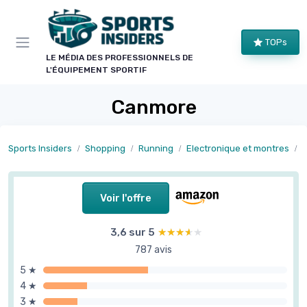
Panneau de gestion des cookies
TOPs
LE MÉDIA DES PROFESSIONNELS DE
L'ÉQUIPEMENT SPORTIF
Canmore
Sports Insiders
Shopping
Running
Electronique et montres
M
Voir l'offre
3,6 sur 5
★★★★★
★★★★★
787 avis
5 ★
4 ★
3 ★