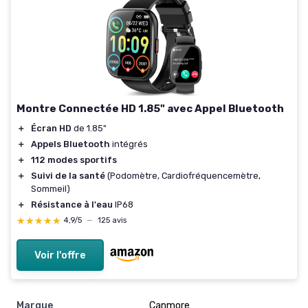
Montre Connectée HD 1.85" avec Appel Bluetooth
＋
Écran HD
de 1.85"
＋
Appels Bluetooth
intégrés
＋
112 modes sportifs
＋
Suivi de la santé
(Podomètre, Cardiofréquencemètre,
Sommeil)
＋
Résistance à l'eau
IP68
★★★★★
★★★★★
4,9/5
—
125 avis
Voir l'offre
Marque
‎Canmore