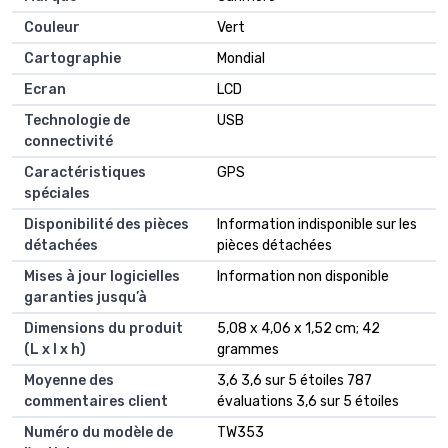
Couleur
‎Vert
Cartographie
‎Mondial
Ecran
‎LCD
Technologie de
‎USB
connectivité
Caractéristiques
‎GPS
spéciales
Disponibilité des pièces
‎Information indisponible sur les
détachées
pièces détachées
Mises à jour logicielles
‎Information non disponible
garanties jusqu’à
Dimensions du produit
5,08 x 4,06 x 1,52 cm; 42
(L x l x h)
grammes
Moyenne des
3,6 3,6 sur 5 étoiles 787
commentaires client
évaluations 3,6 sur 5 étoiles
Numéro du modèle de
TW353