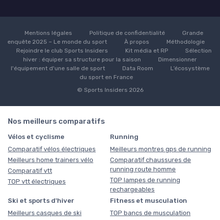
Mentions légales
Politique de confidentialité
Grande
enquête 2025 – Le monde du sport
À propos
Méthodologie
Rejoindre le club Sports Insiders
Kit média et RP
Sélection
hiver : équiper sa structure pour la saison
Dimensionner
l'équipement d'une salle de sport
Data Room
L’écosystème
du sport en France
© Sports Insiders 2026
Nos meilleurs comparatifs
Vélos et cyclisme
Running
Comparatif vélos électriques
Meilleurs montres gps de running
Meilleurs home trainers vélo
Comparatif chaussures de
running route homme
Comparatif vtt
TOP lampes de running
TOP vtt électriques
rechargeables
Ski et sports d'hiver
Fitness et musculation
Meilleurs casques de ski
TOP bancs de musculation