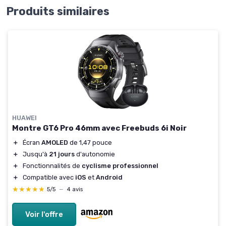
Produits similaires
HUAWEI
Montre GT6 Pro 46mm avec Freebuds 6i Noir
＋
Écran
AMOLED
de 1,47 pouce
＋
Jusqu'à
21 jours
d'autonomie
＋
Fonctionnalités de
cyclisme professionnel
＋
Compatible avec
iOS
et
Android
★★★★★
★★★★★
5/5
—
4 avis
Voir l'offre