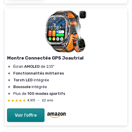
Montre Connectée GPS Joautrial
＋
Écran
AMOLED
de 2,13"
＋
Fonctionnalités militaires
＋
Torch LED
intégrée
＋
Boussole
intégrée
＋
Plus de
100 modes sportifs
★★★★★
★★★★★
4,9/5
—
22 avis
Voir l'offre