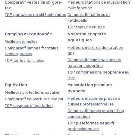
Comparatif vestes de ski gore-
Meilleurs stations de musculation
tex
multifonction
TOP pantalons de ski techniques
Comparatif haltères et
kettlebells
TOP tapis de course
Camping et randonnée
Natation et sports
aquatiques
Meilleurs jumelles
Meilleurs montres de natation
Comparatif lampes frontales
gps
rechargeables
Comparatif combinaisons de
TOP tentes familiales
natation néoprène
TOP combinaisons néoprène eau
libre
Equitation
Musculation premium
avancée
Meilleurs protections cavalier
Meilleurs machines presse à
Comparatif couvertures cheval
cuisses professionnelles
TOP casques d'équitation
Comparatif bancs powerlifting
compétition
TOP plateformes deadlift
professionnelles