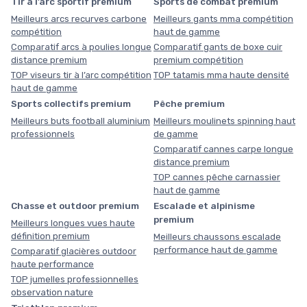
Tir à l’arc sportif premium
Sports de combat premium
Meilleurs arcs recurves carbone
Meilleurs gants mma compétition
compétition
haut de gamme
Comparatif arcs à poulies longue
Comparatif gants de boxe cuir
distance premium
premium compétition
TOP viseurs tir à l’arc compétition
TOP tatamis mma haute densité
haut de gamme
Sports collectifs premium
Pêche premium
Meilleurs buts football aluminium
Meilleurs moulinets spinning haut
professionnels
de gamme
Comparatif cannes carpe longue
distance premium
TOP cannes pêche carnassier
haut de gamme
Chasse et outdoor premium
Escalade et alpinisme
premium
Meilleurs longues vues haute
définition premium
Meilleurs chaussons escalade
performance haut de gamme
Comparatif glacières outdoor
haute performance
TOP jumelles professionnelles
observation nature