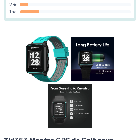
2 ★
1 ★