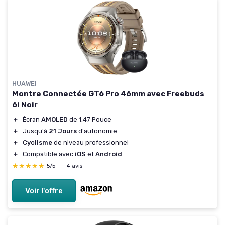
HUAWEI
Montre Connectée GT6 Pro 46mm avec Freebuds
6i Noir
＋
Écran
AMOLED
de 1,47 Pouce
＋
Jusqu'à
21 Jours
d'autonomie
＋
Cyclisme
de niveau professionnel
＋
Compatible avec
iOS
et
Android
★★★★★
★★★★★
5/5
—
4 avis
Voir l'offre