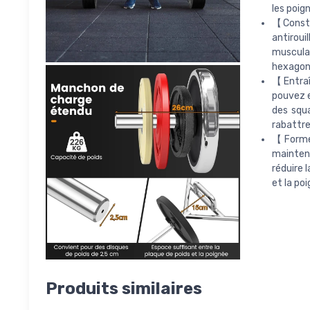
les poig
【Constr
antirou
musculat
hexagona
【Entraî
pouvez e
des squa
rabattre
【Forme 
mainteni
réduire 
et la po
Produits similaires