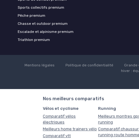
Sports collectifs premium
Pêche premium
Chasse et outdoor premium
Escalade et alpinisme premium
Triathlon premium
Mentions légales
Politique de confidentialité
Grande 
hiver : éq
Nos meilleurs comparatifs
Vélos et cyclisme
Running
Comparatif vélos
Meilleurs montres gp
électriques
running
Meilleurs home trainers vélo
Comparatif chaussur
running route homm
Comparatif vtt