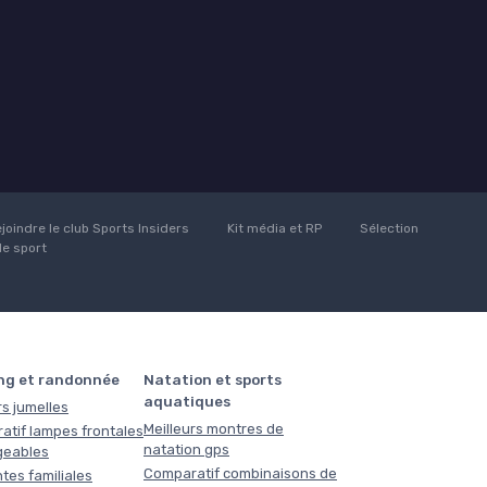
joindre le club Sports Insiders
Kit média et RP
Sélection
de sport
ng et randonnée
Natation et sports
aquatiques
rs jumelles
Meilleurs montres de
atif lampes frontales
natation gps
geables
Comparatif combinaisons de
tes familiales