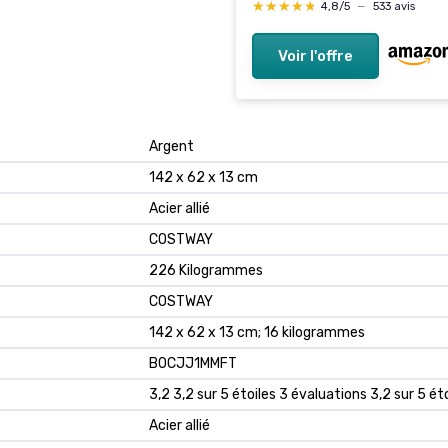
★★★★★
★★★★★
4,8/5
—
533 avis
Voir l'offre
‎Argent
‎142 x 62 x 13 cm
‎Acier allié
‎COSTWAY
‎226 Kilogrammes
‎COSTWAY
‎142 x 62 x 13 cm; 16 kilogrammes
‎B0CJJ1MMFT
3,2 3,2 sur 5 étoiles 3 évaluations 3,2 sur 5 ét
Acier allié