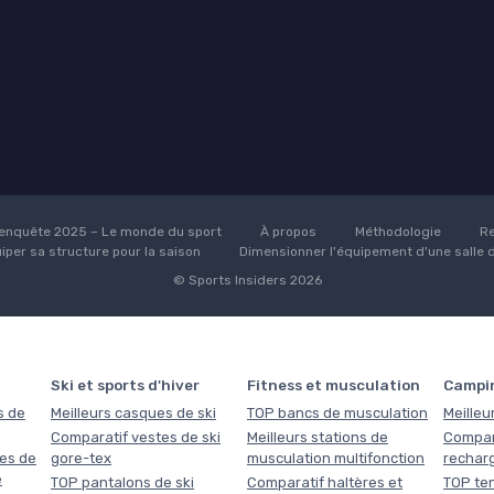
enquête 2025 – Le monde du sport
À propos
Méthodologie
Re
uiper sa structure pour la saison
Dimensionner l'équipement d'une salle 
© Sports Insiders 2026
Ski et sports d'hiver
Fitness et musculation
Campi
s de
Meilleurs casques de ski
TOP bancs de musculation
Meilleu
Comparatif vestes de ski
Meilleurs stations de
Compar
es de
gore-tex
musculation multifonction
rechar
e
TOP pantalons de ski
Comparatif haltères et
TOP ten