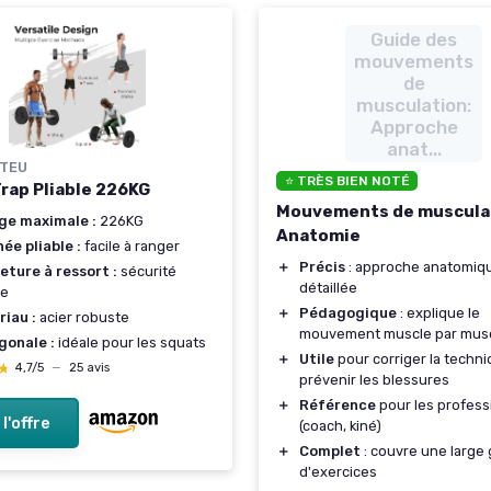
Guide des
mouvements
de
musculation:
Approche
anat...
TEU
⭐ TRÈS BIEN NOTÉ
Trap Pliable 226KG
Mouvements de muscula
ge maximale :
226KG
Anatomie
ée pliable :
facile à ranger
＋
Précis
: approche anatomiq
ture à ressort :
sécurité
détaillée
ue
＋
Pédagogique
: explique le
iau :
acier robuste
mouvement muscle par mus
gonale :
idéale pour les squats
＋
Utile
pour corriger la techni
★
★
4,7/5
—
25 avis
prévenir les blessures
＋
Référence
pour les profess
 l'offre
(coach, kiné)
＋
Complet
: couvre une larg
d'exercices