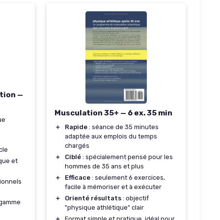
tion —
Musculation 35+ — 6 ex. 35 min
ue
＋
Rapide
: séance de 35 minutes
adaptée aux emplois du temps
chargés
cle
＋
Ciblé
: spécialement pensé pour les
que et
hommes de 35 ans et plus
＋
Efficace
: seulement 6 exercices,
ionnels
facile à mémoriser et à exécuter
＋
Orienté résultats
: objectif
e gamme
"physique athlétique" clair
＋
Format simple et pratique, idéal pour