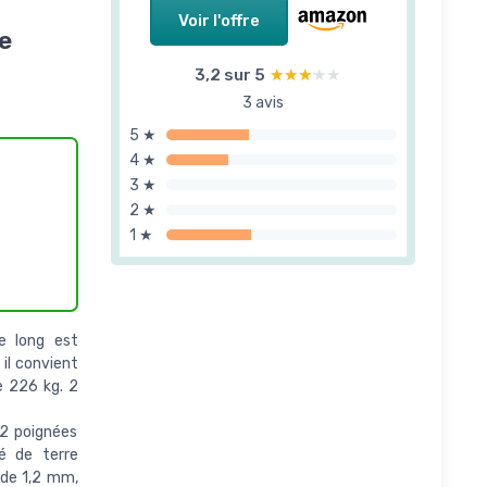
Voir l'offre
e
3,2 sur 5
★★★★★
★★★★★
3 avis
5 ★
4 ★
3 ★
2 ★
1 ★
 long est
il convient
e 226 kg. 2
2 poignées
vé de terre
 de 1,2 mm,