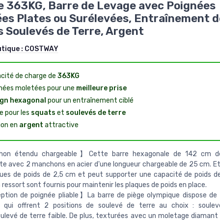
 363KG, Barre de Levage avec Poignées
es Plates ou Surélevées, Entraînement d
 Soulevés de Terre, Argent
utique :
COSTWAY
cité de charge de
363KG
nées moletées pour une
meilleure prise
gn hexagonal
pour un entraînement ciblé
e pour les
squats
et
soulevés de terre
tion en
argent
attractive
on étendu chargeable】Cette barre hexagonale de 142 cm de
te avec 2 manchons en acier d'une longueur chargeable de 25 cm. Et 
ues de poids de 2,5 cm et peut supporter une capacité de poids d
 à ressort sont fournis pour maintenir les plaques de poids en place.
tion de poignée pliable】La barre de piège olympique dispose de 
s, qui offrent 2 positions de soulevé de terre au choix : soule
ulevé de terre faible. De plus, texturées avec un moletage diamant