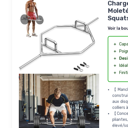
Charge
Moleté
Squats
Voir la bo
＋
Capa
＋
Poig
＋
Desi
＋
Idéal
＋
Fini
【Manch
construi
aux disq
colliers
【Concep
pliante
élevé/so