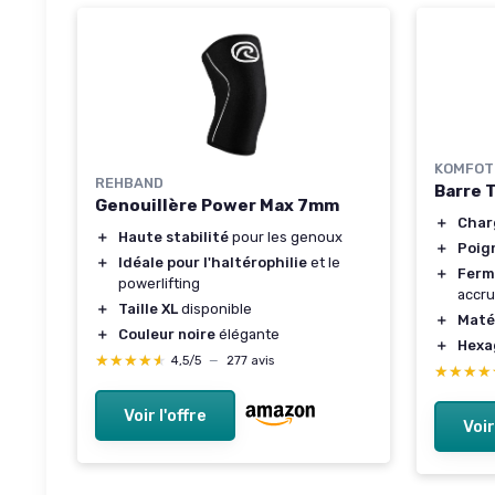
KOMFOT
REHBAND
Barre 
Genouillère Power Max 7mm
＋
Char
＋
Haute stabilité
pour les genoux
＋
Poign
＋
Idéale pour l'haltérophilie
et le
＋
Ferme
powerlifting
accr
＋
Taille XL
disponible
＋
Matér
＋
Couleur noire
élégante
＋
Hexa
★★★★★
★★★★★
4,5/5
—
277 avis
★★★★
★★★★
Voir l'offre
Voir