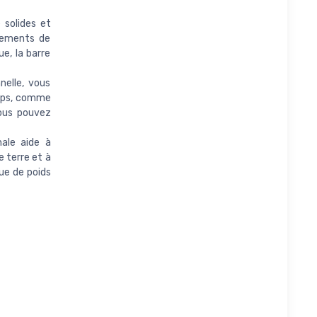
 solides et
înements de
e, la barre
elle, vous
orps, comme
vous pouvez
ale aide à
e terre et à
que de poids