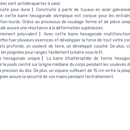
nées sont antidérapantes à saisir.
uite pour durer】Construite à partir de tuyaux en acier galvanisé
ille, cette barre hexagonale olympique est conçue pour les entra
ion lourds. Grâce au processus de soudage ferme et de pièce uniqu
le assure une résistance à la déformation supérieures.
nement polyvalent】Avec cette barre hexagonale multifonctionn
ffectuer plusieurs exercices et développer la force de tout votre c
ts profonds, un soulevé de terre, un développé couché. De plus, 
 les poignées pour rangez facilement la barre sous le lit.
hexagonale unique】La barre d'haltérophilie de forme hexagon
r le poids centré sur la ligne médiane du corps pendant les soulevés d
la pression du dos. De plus, un espace suffisant de 15 cm entre la pla
ignée assure la sécurité de vos mains pendant l'entraînement.