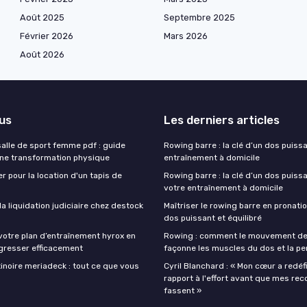
Août 2025
Septembre 2025
Février 2026
Mars 2026
Août 2026
lus
Les derniers articles
lle de sport femme pdf : guide
Rowing barre : la clé d’un dos puiss
une transformation physique
entraînement à domicile
r pour la location d'un tapis de
Rowing barre : la clé d’un dos puiss
votre entraînement à domicile
 liquidation judiciaire chez destock
Maîtriser le rowing barre en pronati
dos puissant et équilibré
votre plan d’entraînement hyrox en
Rowing : comment le mouvement de
gresser efficacement
façonne les muscles du dos et la p
inoire meriadeck : tout ce que vous
Cyril Blanchard : « Mon cœur a redéf
rapport à l'effort avant que mes rec
fassent »