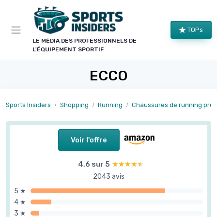
Panneau de gestion des cookies
TOPs
LE MÉDIA DES PROFESSIONNELS DE
L'ÉQUIPEMENT SPORTIF
ECCO
Sports Insiders
Shopping
Running
Chaussures de running premium
Voir l'offre
4,6 sur 5
★★★★★
★★★★★
2043 avis
5 ★
4 ★
3 ★