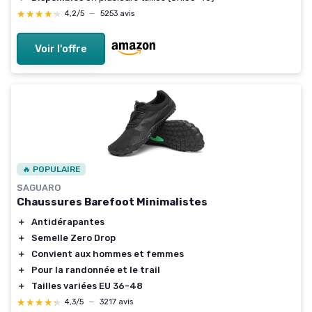
★★★★★
★★★★★
4,2/5
—
5253 avis
Voir l'offre
🔥 POPULAIRE
SAGUARO
Chaussures Barefoot Minimalistes
＋
Antidérapantes
＋
Semelle Zero Drop
＋
Convient aux hommes et femmes
＋
Pour la randonnée et le trail
＋
Tailles variées EU 36-48
★★★★★
★★★★★
4,3/5
—
3217 avis