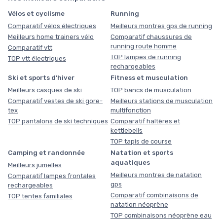
Vélos et cyclisme
Running
Comparatif vélos électriques
Meilleurs montres gps de running
Meilleurs home trainers vélo
Comparatif chaussures de
running route homme
Comparatif vtt
TOP lampes de running
TOP vtt électriques
rechargeables
Ski et sports d'hiver
Fitness et musculation
Meilleurs casques de ski
TOP bancs de musculation
Comparatif vestes de ski gore-
Meilleurs stations de musculation
tex
multifonction
TOP pantalons de ski techniques
Comparatif haltères et
kettlebells
TOP tapis de course
Camping et randonnée
Natation et sports
aquatiques
Meilleurs jumelles
Meilleurs montres de natation
Comparatif lampes frontales
gps
rechargeables
Comparatif combinaisons de
TOP tentes familiales
natation néoprène
TOP combinaisons néoprène eau