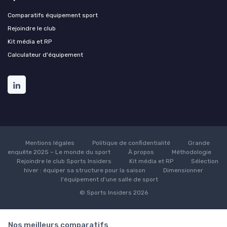
Comparatifs équipement sport
Rejoindre le club
Kit média et RP
Calculateur d'équipement
Mentions légales
Politique de confidentialité
Grande
enquête 2025 – Le monde du sport
À propos
Méthodologie
Rejoindre le club Sports Insiders
Kit média et RP
Sélection
hiver : équiper sa structure pour la saison
Dimensionner
l'équipement d'une salle de sport
© Sports Insiders 2026
Nos meilleurs comparatifs