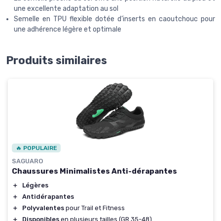
une excellente adaptation au sol
Semelle en TPU flexible dotée d’inserts en caoutchouc pour
une adhérence légère et optimale
Produits similaires
🔥 POPULAIRE
SAGUARO
Chaussures Minimalistes Anti-dérapantes
＋
Légères
＋
Antidérapantes
＋
Polyvalentes
pour Trail et Fitness
＋
Disponibles
en plusieurs tailles (GR.35-48)