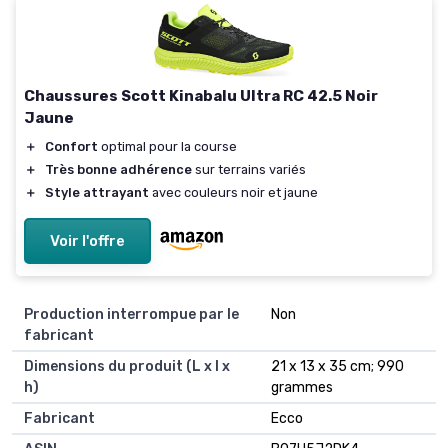
Chaussures Scott Kinabalu Ultra RC 42.5 Noir
Jaune
＋
Confort
optimal pour la course
＋
Très bonne adhérence
sur terrains variés
＋
Style attrayant
avec couleurs noir et jaune
Voir l'offre
Production interrompue par le
Non
fabricant
Dimensions du produit (L x l x
21 x 13 x 35 cm; 990
h)
grammes
Fabricant
Ecco