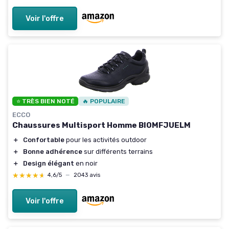
Voir l'offre
⭐ TRÈS BIEN NOTÉ
🔥 POPULAIRE
ECCO
Chaussures Multisport Homme BIOMFJUELM
＋
Confortable
pour les activités outdoor
＋
Bonne adhérence
sur différents terrains
＋
Design élégant
en noir
★★★★★
★★★★★
4,6/5
—
2043 avis
Voir l'offre