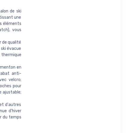
lon de ski
issant une
des éléments
tch), vous
 de qualité
 ski évacue
n thermique
-menton en
rabat anti-
vec velcro;
poches pour
e ajustable;
et d'autres
nue d'hiver
er du temps