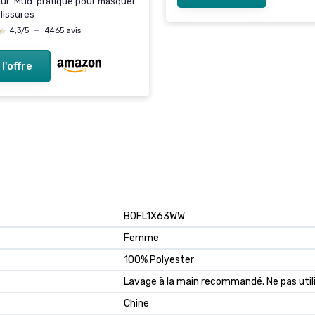
ur 'Mud' pratique pour masquer
alissures
★
★
4,3/5
—
4465 avis
 l'offre
B0FL1X63WW
Femme
100% Polyester
Lavage à la main recommandé. Ne pas utilis
Chine