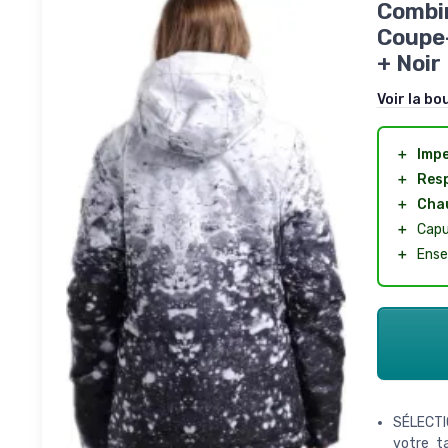
Combin
Coupe-
+ Noir
Voir la bo
＋
Imp
＋
Res
＋
Cha
＋
Capu
＋
Ense
SÉLECTIO
votre t