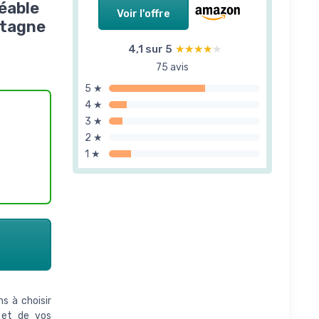
éable
Voir l'offre
ntagne
4,1 sur 5
★★★★★
★★★★★
75 avis
5 ★
4 ★
3 ★
2 ★
1 ★
s à choisir
s et de vos