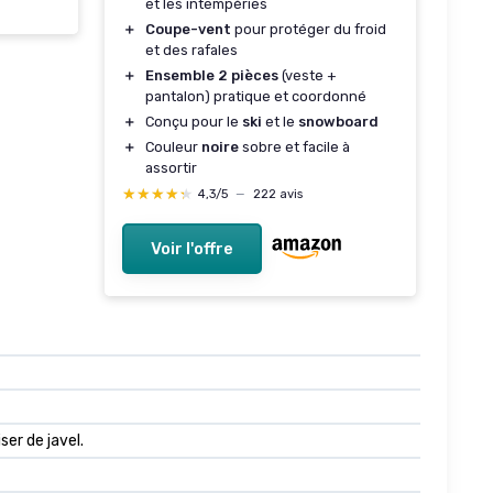
et les intempéries
＋
Coupe-vent
pour protéger du froid
et des rafales
＋
Ensemble 2 pièces
(veste +
pantalon) pratique et coordonné
＋
Conçu pour le
ski
et le
snowboard
＋
Couleur
noire
sobre et facile à
assortir
★★★★★
★★★★★
4,3/5
—
222 avis
Voir l'offre
er de javel.