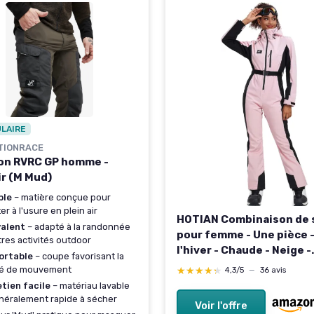
ULAIRE
TIONRACE
on RVRC GP homme -
ir (M Mud)
ble
– matière conçue pour
er à l'usure en plein air
HOTIAN Combinaison de 
valent
– adapté à la randonnée
pour femme - Une pièce 
tres activités outdoor
l'hiver - Chaude - Neige -
ortable
– coupe favorisant la
Coupe-vent - Imperméab
té de mouvement
★★★★★
★★★★★
4,3/5
—
36 avis
Pour l'extérieur - Avec 
tien facile
– matériau lavable
- Combinaison de neige 
néralement rapide à sécher
Voir l'offre
L Rose