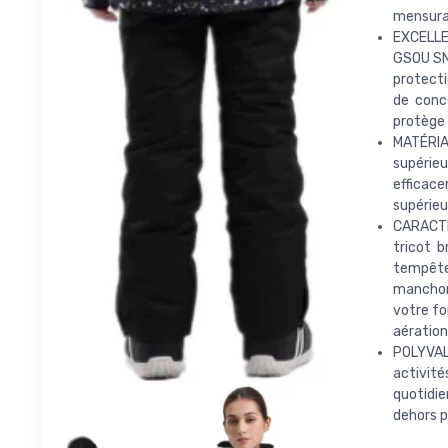
mensurat
EXCELLE
GSOU SN
protecti
de conc
protège 
MATÉRIAU
supérieu
efficac
supérieu
CARACTÉ
tricot b
tempête 
manchon
votre fo
aération
POLYVALE
activité
quotidie
dehors p