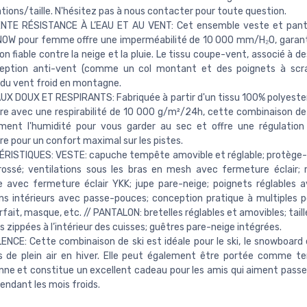
ions/taille. N'hésitez pas à nous contacter pour toute question.
NTE RÉSISTANCE À L’EAU ET AU VENT: Cet ensemble veste et panta
OW pour femme offre une imperméabilité de 10 000 mm/H₂O, garant
on fiable contre la neige et la pluie. Le tissu coupe-vent, associé à 
eption anti-vent (comme un col montant et des poignets à scra
du vent froid en montagne.
X DOUX ET RESPIRANTS: Fabriquée à partir d'un tissu 100% polyester
re avec une respirabilité de 10 000 g/m²/24h, cette combinaison de
ement l'humidité pour vous garder au sec et offre une régulatio
re pour un confort maximal sur les pistes.
RISTIQUES: VESTE: capuche tempête amovible et réglable; protège
rossé; ventilations sous les bras en mesh avec fermeture éclair; 
avec fermeture éclair YKK; jupe pare-neige; poignets réglables a
s intérieurs avec passe-pouces; conception pratique à multiples 
rfait, masque, etc. // PANTALON: bretelles réglables et amovibles; taill
s zippées à l’intérieur des cuisses; guêtres pare-neige intégrées.
NCE: Cette combinaison de ski est idéale pour le ski, le snowboard 
s de plein air en hiver. Elle peut également être portée comme te
nne et constitue un excellent cadeau pour les amis qui aiment pass
endant les mois froids.