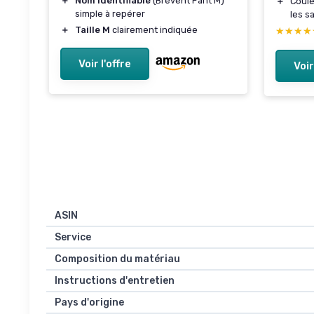
＋
Nom identifiable
(Brevent Pant M)
＋
Coule
simple à repérer
les s
＋
Taille M
clairement indiquée
★★★★
★★★★
Voir l'offre
Voir
ASIN
Service
Composition du matériau
Instructions d'entretien
Pays d'origine