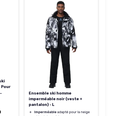
ski
- Pour
Ensemble ski homme
le -
imperméable noir (veste +
capuche
pantalon) - L
épaisse
＋
Imperméable
adapté pour la neige