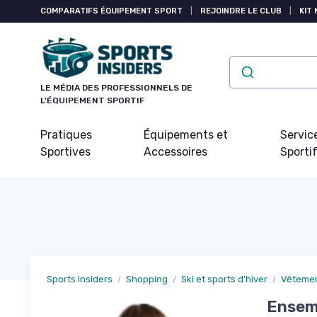
Panneau de gestion des cookies
COMPARATIFS ÉQUIPEMENT SPORT
|
REJOINDRE LE CLUB
|
KIT 
LE MÉDIA DES PROFESSIONNELS DE
L'ÉQUIPEMENT SPORTIF
Pratiques
Équipements et
Servic
Sportives
Accessoires
Sporti
Sports Insiders
Shopping
Ski et sports d'hiver
Vêtemen
Ensemb