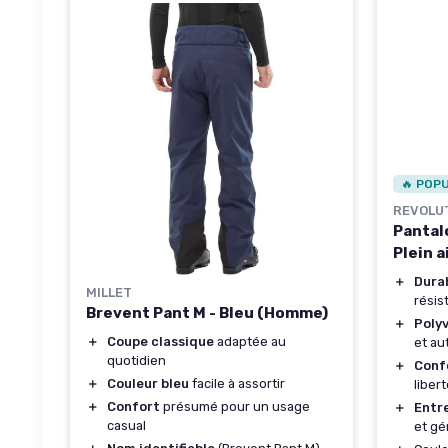
🔥 POP
REVOLU
Pantal
Plein a
＋
Dura
MILLET
résist
Brevent Pant M - Bleu (Homme)
＋
Poly
＋
Coupe classique
adaptée au
et au
quotidien
＋
Conf
＋
Couleur bleu
facile à assortir
liber
＋
Confort
présumé pour un usage
＋
Entre
casual
et gé