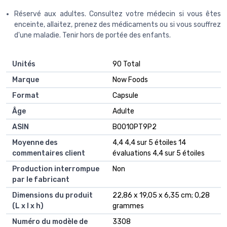
Réservé aux adultes. Consultez votre médecin si vous êtes
enceinte, allaitez, prenez des médicaments ou si vous souffrez
d'une maladie. Tenir hors de portée des enfants.
Unités
‎90 Total
Marque
‎Now Foods
Format
‎Capsule
Âge
‎Adulte
ASIN
B001OPT9P2
Moyenne des
4,4 4,4 sur 5 étoiles 14
commentaires client
évaluations 4,4 sur 5 étoiles
Production interrompue
Non
par le fabricant
Dimensions du produit
22,86 x 19,05 x 6,35 cm; 0,28
(L x l x h)
grammes
Numéro du modèle de
3308