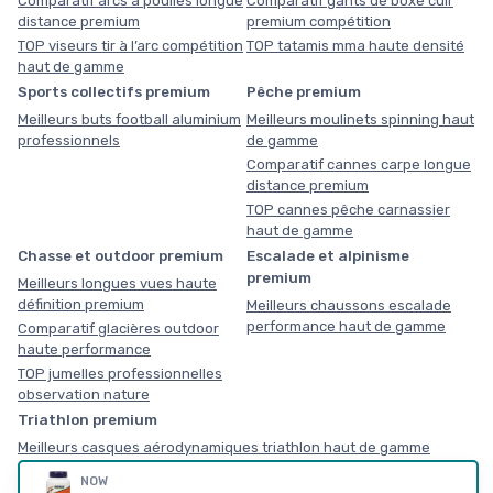
Comparatif arcs à poulies longue
Comparatif gants de boxe cuir
distance premium
premium compétition
TOP viseurs tir à l’arc compétition
TOP tatamis mma haute densité
haut de gamme
Sports collectifs premium
Pêche premium
Meilleurs buts football aluminium
Meilleurs moulinets spinning haut
professionnels
de gamme
Comparatif cannes carpe longue
distance premium
TOP cannes pêche carnassier
haut de gamme
Chasse et outdoor premium
Escalade et alpinisme
premium
Meilleurs longues vues haute
définition premium
Meilleurs chaussons escalade
performance haut de gamme
Comparatif glacières outdoor
haute performance
TOP jumelles professionnelles
observation nature
Triathlon premium
Meilleurs casques aérodynamiques triathlon haut de gamme
Comparatif combinaisons triathlon néoprène compétition
NOW