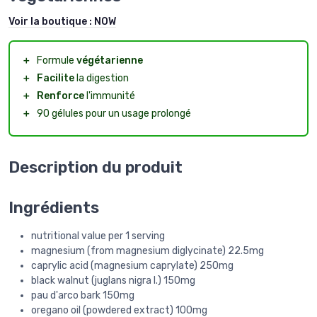
Voir la boutique :
NOW
＋
Formule
végétarienne
＋
Facilite
la digestion
＋
Renforce
l'immunité
＋
90 gélules pour un usage prolongé
Description du produit
Ingrédients
nutritional value per 1 serving
magnesium (from magnesium diglycinate) 22.5mg
caprylic acid (magnesium caprylate) 250mg
black walnut (juglans nigra l.) 150mg
pau d'arco bark 150mg
oregano oil (powdered extract) 100mg