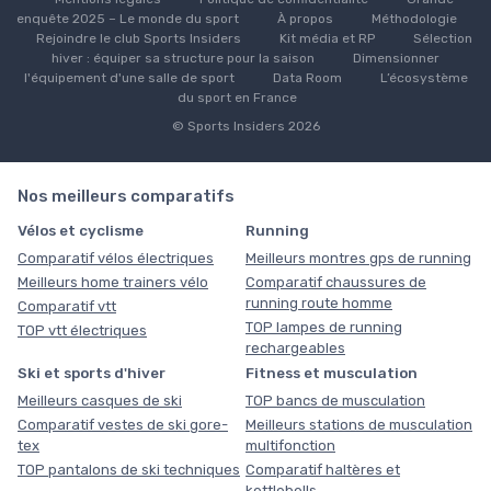
enquête 2025 – Le monde du sport
À propos
Méthodologie
Rejoindre le club Sports Insiders
Kit média et RP
Sélection
hiver : équiper sa structure pour la saison
Dimensionner
l'équipement d'une salle de sport
Data Room
L’écosystème
du sport en France
© Sports Insiders 2026
Nos meilleurs comparatifs
Vélos et cyclisme
Running
Comparatif vélos électriques
Meilleurs montres gps de running
Meilleurs home trainers vélo
Comparatif chaussures de
running route homme
Comparatif vtt
TOP lampes de running
TOP vtt électriques
rechargeables
Ski et sports d'hiver
Fitness et musculation
Meilleurs casques de ski
TOP bancs de musculation
Comparatif vestes de ski gore-
Meilleurs stations de musculation
tex
multifonction
TOP pantalons de ski techniques
Comparatif haltères et
kettlebells