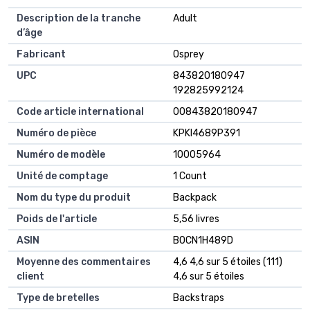
Description de la tranche
Adult
d’âge
Fabricant
Osprey
UPC
843820180947
192825992124
Code article international
00843820180947
Numéro de pièce
KPKI4689P391
Numéro de modèle
10005964
Unité de comptage
1 Count
Nom du type du produit
Backpack
Poids de l'article
5,56 livres
ASIN
B0CN1H489D
Moyenne des commentaires
4,6 4,6 sur 5 étoiles (111)
client
4,6 sur 5 étoiles
Type de bretelles
Backstraps