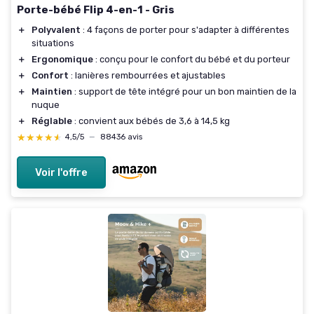
Porte-bébé Flip 4-en-1 - Gris
＋
Polyvalent
: 4 façons de porter pour s'adapter à différentes
situations
＋
Ergonomique
: conçu pour le confort du bébé et du porteur
＋
Confort
: lanières rembourrées et ajustables
＋
Maintien
: support de tête intégré pour un bon maintien de la
nuque
＋
Réglable
: convient aux bébés de 3,6 à 14,5 kg
★★★★★
★★★★★
4,5/5
—
88436 avis
Voir l'offre