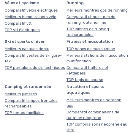
Vélos et cyclisme
Running
Comparatif vélos électriques
Meilleurs montres gps de running
Meilleurs home trainers vélo
Comparatif chaussures de
running route homme
Comparatif vtt
TOP lampes de running
TOP vtt électriques
rechargeables
Ski et sports d'hiver
Fitness et musculation
Meilleurs casques de ski
TOP bancs de musculation
Comparatif vestes de ski gore-
Meilleurs stations de musculation
tex
multifonction
TOP pantalons de ski techniques
Comparatif haltères et
kettlebells
TOP tapis de course
Camping et randonnée
Natation et sports
aquatiques
Meilleurs jumelles
Meilleurs montres de natation
Comparatif lampes frontales
gps
rechargeables
Comparatif combinaisons de
TOP tentes familiales
natation néoprène
TOP combinaisons néoprène eau
libre