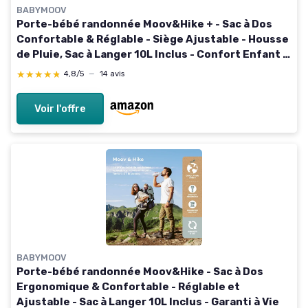
BABYMOOV
Porte-bébé randonnée Moov&Hike + - Sac à Dos
Confortable & Réglable - Siège Ajustable - Housse
de Pluie, Sac à Langer 10L Inclus - Confort Enfant &
Parent - Garanti à Vie Moov&Hike + Housse pluie
★★★★★
★★★★★
4,8/5
—
14 avis
Voir l'offre
BABYMOOV
Porte-bébé randonnée Moov&Hike - Sac à Dos
Ergonomique & Confortable - Réglable et
Ajustable - Sac à Langer 10L Inclus - Garanti à Vie