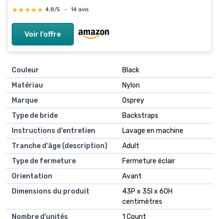
★★★★★
★★★★★
4,8/5
—
14 avis
Voir l'offre
Couleur
Black
Matériau
Nylon
Marque
Osprey
Type de bride
Backstraps
Instructions d'entretien
Lavage en machine
Tranche d'âge (description)
Adult
Type de fermeture
Fermeture éclair
Orientation
Avant
Dimensions du produit
43P x 35l x 60H
centimètres
Nombre d'unités
1 Count