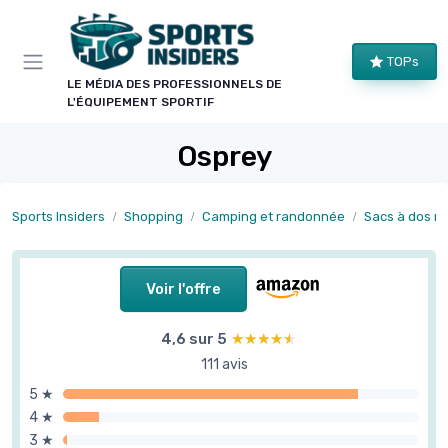
Panneau de gestion des cookies
TOPs
LE MÉDIA DES PROFESSIONNELS DE
L'ÉQUIPEMENT SPORTIF
Osprey
Sports Insiders
Shopping
Camping et randonnée
Sacs à dos r
Voir l'offre
4,6 sur 5
★★★★★
★★★★★
111 avis
5 ★
4 ★
3 ★