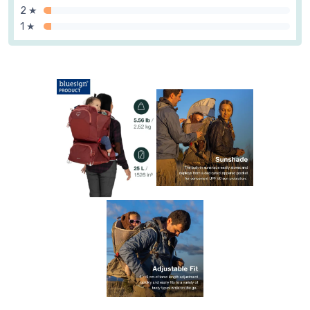
2 ★
1 ★