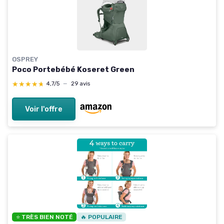
OSPREY
Poco Portebébé Koseret Green
★★★★★
★★★★★
4,7/5
—
29 avis
Voir l'offre
⭐ TRÈS BIEN NOTÉ
🔥 POPULAIRE