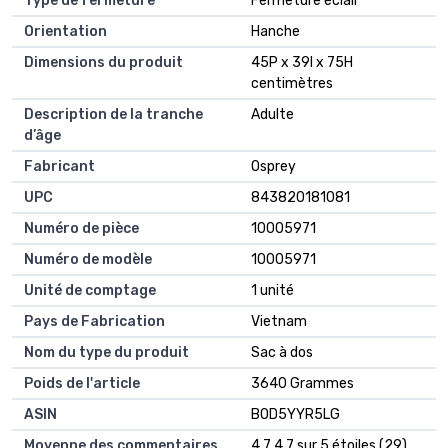
Type de fermeture
Fermeture éclair
Orientation
Hanche
Dimensions du produit
45P x 39l x 75H
centimètres
Description de la tranche
Adulte
d’âge
Fabricant
Osprey
UPC
843820181081
Numéro de pièce
10005971
Numéro de modèle
10005971
Unité de comptage
1 unité
Pays de Fabrication
Vietnam
Nom du type du produit
Sac à dos
Poids de l'article
3640 Grammes
ASIN
B0D5YYR5LG
Moyenne des commentaires
4,7 4,7 sur 5 étoiles (29)