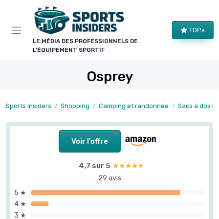
Panneau de gestion des cookies
TOPs
LE MÉDIA DES PROFESSIONNELS DE
L'ÉQUIPEMENT SPORTIF
Osprey
Sports Insiders
Shopping
Camping et randonnée
Sacs à dos r
Voir l'offre
4,7 sur 5
★★★★★
★★★★★
29 avis
5 ★
4 ★
3 ★