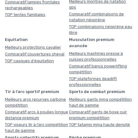
Meilleurs montres de natation
Comparatif lampes frontales
gps
rechargeables
Comparatif combinaisons de
TOP tentes familiales
natation néoprène
TOP combinaisons néoprène eau
libre
Equitation
Musculation premium
avancée
Meilleurs protections cavalier
Meilleurs machines presse à
Comparatif couvertures cheval
cuisses professionnelles
TOP casques d'équitation
Comparatif bancs powerlifting
compétition
TOP plateformes deadlift
professionnelles
Tir à l’arc sportif premium
Sports de combat premium
Meilleurs arcs recurves carbone
Meilleurs gants mma compétition
compétition
haut de gamme
Comparatif arcs à poulies longue
Comparatif gants de boxe cuir
distance premium
premium compétition
TOP viseurs tir à l’arc compétition
TOP tatamis mma haute densité
haut de gamme
Sports collectifs premium
Pêche premium