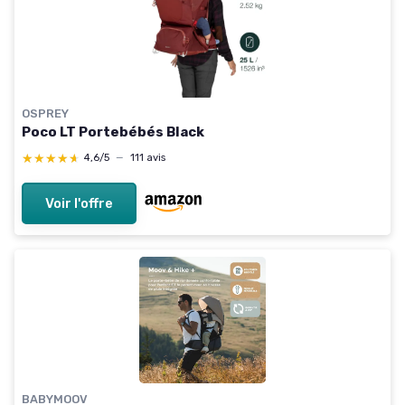
OSPREY
Poco LT Portebébés Black
★★★★★
★★★★★
4,6/5
—
111 avis
Voir l'offre
BABYMOOV