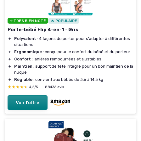
⭐ TRÈS BIEN NOTÉ
🔥 POPULAIRE
Porte-bébé Flip 4-en-1 - Gris
＋
Polyvalent
: 4 façons de porter pour s'adapter à différentes
situations
＋
Ergonomique
: conçu pour le confort du bébé et du porteur
＋
Confort
: lanières rembourrées et ajustables
＋
Maintien
: support de tête intégré pour un bon maintien de la
nuque
＋
Réglable
: convient aux bébés de 3,6 à 14,5 kg
★★★★★
★★★★★
4,5/5
—
88436 avis
Voir l'offre