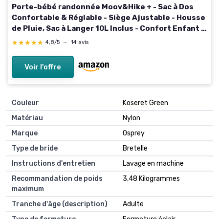
Porte-bébé randonnée Moov&Hike + - Sac à Dos
Confortable & Réglable - Siège Ajustable - Housse
de Pluie, Sac à Langer 10L Inclus - Confort Enfant &
Parent - Garanti à Vie Moov&Hike + Housse pluie
★★★★★
★★★★★
4,8/5
—
14 avis
Voir l'offre
Couleur
Koseret Green
Matériau
Nylon
Marque
Osprey
Type de bride
Bretelle
Instructions d'entretien
Lavage en machine
Recommandation de poids
3,48 Kilogrammes
maximum
Tranche d'âge (description)
Adulte