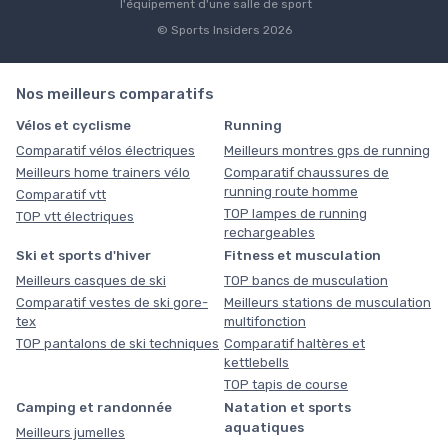
l'équipement d'une salle de sport
© Sports Insiders 2026
Nos meilleurs comparatifs
Vélos et cyclisme
Running
Comparatif vélos électriques
Meilleurs montres gps de running
Meilleurs home trainers vélo
Comparatif chaussures de
running route homme
Comparatif vtt
TOP lampes de running
TOP vtt électriques
rechargeables
Ski et sports d'hiver
Fitness et musculation
Meilleurs casques de ski
TOP bancs de musculation
Comparatif vestes de ski gore-
Meilleurs stations de musculation
tex
multifonction
TOP pantalons de ski techniques
Comparatif haltères et
kettlebells
TOP tapis de course
Camping et randonnée
Natation et sports
aquatiques
Meilleurs jumelles