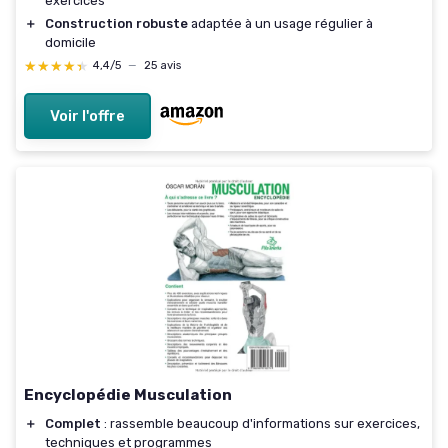
exercices
＋
Construction robuste
adaptée à un usage régulier à
domicile
★★★★★
★★★★★
4,4/5
—
25 avis
Voir l'offre
Encyclopédie Musculation
＋
Complet
: rassemble beaucoup d'informations sur exercices,
techniques et programmes