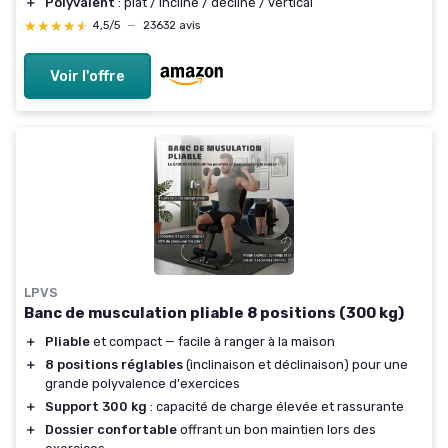
＋
Polyvalent
: plat / incliné / décliné / vertical
★★★★★
★★★★★
4,5/5
—
23632 avis
Voir l'offre
LPVS
Banc de musculation pliable 8 positions (300 kg)
＋
Pliable
et compact — facile à ranger à la maison
＋
8 positions réglables
(inclinaison et déclinaison) pour une
grande polyvalence d'exercices
＋
Support 300 kg
: capacité de charge élevée et rassurante
＋
Dossier confortable
offrant un bon maintien lors des