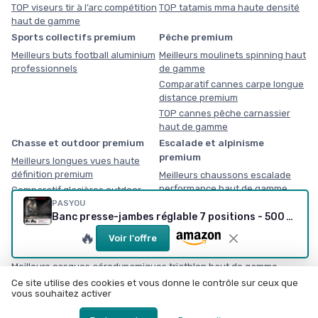
TOP viseurs tir à l’arc compétition
TOP tatamis mma haute densité
haut de gamme
Sports collectifs premium
Pêche premium
Meilleurs buts football aluminium
Meilleurs moulinets spinning haut
professionnels
de gamme
Comparatif cannes carpe longue
distance premium
TOP cannes pêche carnassier
haut de gamme
Chasse et outdoor premium
Escalade et alpinisme
premium
Meilleurs longues vues haute
définition premium
Meilleurs chaussons escalade
performance haut de gamme
Comparatif glacières outdoor
haute performance
PASYOU
Banc presse-jambes réglable 7 positions - 500 kg
TOP jumelles professionnelles
observation nature
🔥
Voir l'offre
Triathlon premium
Meilleurs casques aérodynamiques triathlon haut de gamme
Comparatif combinaisons triathlon néoprène compétition
Ce site utilise des cookies et vous donne le contrôle sur ceux que
vous souhaitez activer