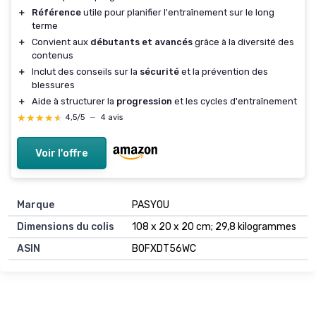
＋
Référence
utile pour planifier l'entraînement sur le long
terme
＋
Convient aux
débutants et avancés
grâce à la diversité des
contenus
＋
Inclut des conseils sur la
sécurité
et la prévention des
blessures
＋
Aide à structurer la
progression
et les cycles d'entraînement
★★★★★
★★★★★
4,5/5
—
4 avis
Voir l'offre
Marque
‎PASYOU
Dimensions du colis
‎108 x 20 x 20 cm; 29,8 kilogrammes
ASIN
‎B0FXDT56WC