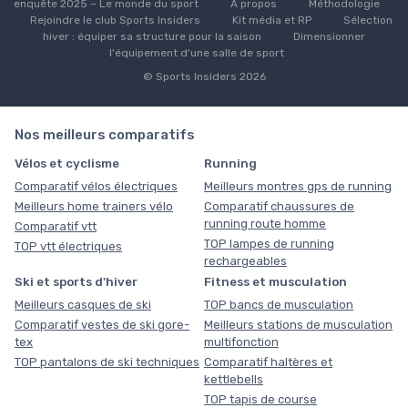
enquête 2025 – Le monde du sport
À propos
Méthodologie
Rejoindre le club Sports Insiders
Kit média et RP
Sélection
hiver : équiper sa structure pour la saison
Dimensionner
l'équipement d'une salle de sport
© Sports Insiders 2026
Nos meilleurs comparatifs
Vélos et cyclisme
Running
Comparatif vélos électriques
Meilleurs montres gps de running
Meilleurs home trainers vélo
Comparatif chaussures de
running route homme
Comparatif vtt
TOP lampes de running
TOP vtt électriques
rechargeables
Ski et sports d'hiver
Fitness et musculation
Meilleurs casques de ski
TOP bancs de musculation
Comparatif vestes de ski gore-
Meilleurs stations de musculation
tex
multifonction
TOP pantalons de ski techniques
Comparatif haltères et
kettlebells
TOP tapis de course