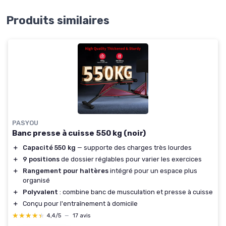
Produits similaires
PASYOU
Banc presse à cuisse 550 kg (noir)
＋
Capacité 550 kg
— supporte des charges très lourdes
＋
9 positions
de dossier réglables pour varier les exercices
＋
Rangement pour haltères
intégré pour un espace plus
organisé
＋
Polyvalent
: combine banc de musculation et presse à cuisse
＋
Conçu pour l'entraînement à domicile
★★★★★
★★★★★
4,4/5
—
17 avis