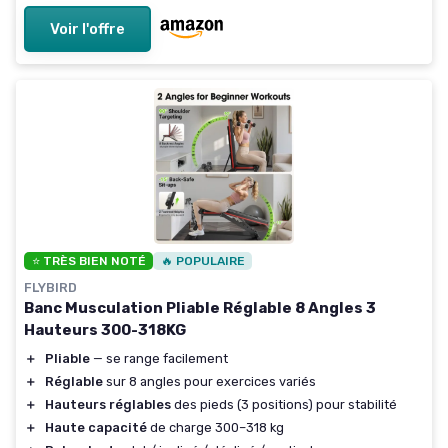
Voir l'offre
⭐ TRÈS BIEN NOTÉ
🔥 POPULAIRE
FLYBIRD
Banc Musculation Pliable Réglable 8 Angles 3
Hauteurs 300-318KG
＋
Pliable
— se range facilement
＋
Réglable
sur 8 angles pour exercices variés
＋
Hauteurs réglables
des pieds (3 positions) pour stabilité
＋
Haute capacité
de charge 300–318 kg