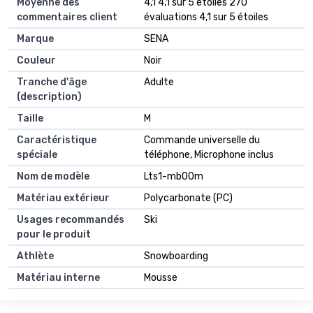
Moyenne des
4,1 4,1 sur 5 étoiles 270
commentaires client
évaluations 4,1 sur 5 étoiles
Marque
SENA
Couleur
Noir
Tranche d'âge
Adulte
(description)
Taille
M
Caractéristique
Commande universelle du
spéciale
téléphone, Microphone inclus
Nom de modèle
Lts1-mb00m
Matériau extérieur
Polycarbonate (PC)
Usages recommandés
Ski
pour le produit
Athlète
Snowboarding
Matériau interne
Mousse