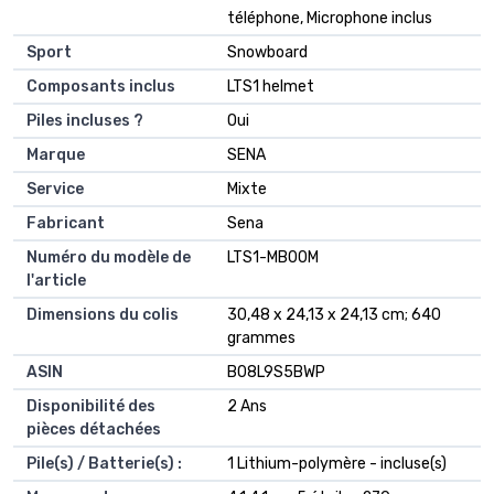
téléphone, Microphone inclus
Sport
‎Snowboard
Composants inclus
‎LTS1 helmet
Piles incluses ?
‎Oui
Marque
‎SENA
Service
‎Mixte
Fabricant
‎Sena
Numéro du modèle de
‎LTS1-MB00M
l'article
Dimensions du colis
‎30,48 x 24,13 x 24,13 cm; 640
grammes
ASIN
‎B08L9S5BWP
Disponibilité des
‎2 Ans
pièces détachées
Pile(s) / Batterie(s) :
1 Lithium-polymère - incluse(s)