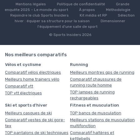
Mentions légales
Politique de confidentialité
Grande
enquête 2025 – Le monde du sport
À propos
Méthodologie
Rejoindre le club Sports Insiders
Kit média et RP
Sélection
hiver : équiper sa structure pour la saison
Dimensionner
l'équipement d'une salle de sport
© Sports Insiders 2026
Nos meilleurs comparatifs
Vélos et cyclisme
Running
Comparatif vélos électriques
Meilleurs montres gps de running
Meilleurs home trainers vélo
Comparatif chaussures de
running route homme
Comparatif vtt
TOP lampes de running
TOP vtt électriques
rechargeables
Ski et sports d'hiver
Fitness et musculation
Meilleurs casques de ski
TOP bancs de musculation
Comparatif vestes de ski gore-
Meilleurs stations de musculation
tex
multifonction
TOP pantalons de ski techniques
Comparatif haltères et
kettlebells