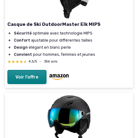
Casque de Ski OutdoorMaster Elk MIPS
＋
Sécurité
optimale avec technologie MIPS
＋
Confort
ajustable pour différentes tailles
＋
Design
élégant en blanc perle
＋
Convient
pour hommes, femmes et jeunes
★★★★★
★★★★★
4,5/5
—
356 avis
Voir l'offre