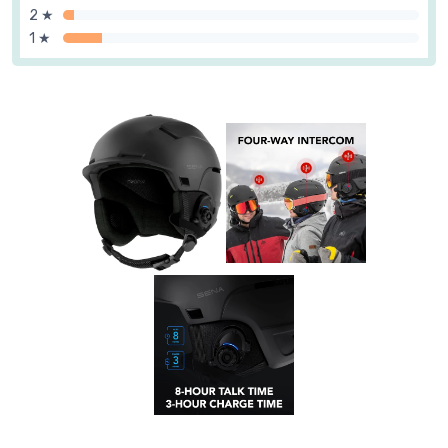
2 ★
1 ★