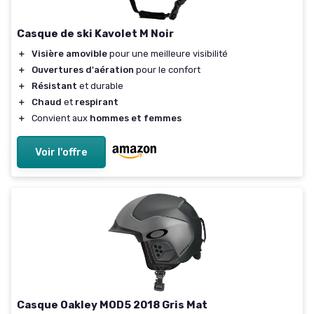
Casque de ski Kavolet M Noir
＋
Visière amovible
pour une meilleure visibilité
＋
Ouvertures d'aération
pour le confort
＋
Résistant
et durable
＋
Chaud
et
respirant
＋
Convient aux
hommes et femmes
Voir l'offre
Casque Oakley MOD5 2018 Gris Mat