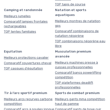
TOP tapis de course
Camping et randonnée
Natation et sports
aquatiques
Meilleurs jumelles
Meilleurs montres de natation
Comparatif lampes frontales
gps
rechargeables
Comparatif combinaisons de
TOP tentes familiales
natation néoprène
TOP combinaisons néoprène eau
libre
Equitation
Musculation premium
avancée
Meilleurs protections cavalier
Meilleurs machines presse à
Comparatif couvertures cheval
cuisses professionnelles
TOP casques d'équitation
Comparatif bancs powerlifting
compétition
TOP plateformes deadlift
professionnelles
Tir à l’arc sportif premium
Sports de combat premium
Meilleurs arcs recurves carbone
Meilleurs gants mma compétition
compétition
haut de gamme
Comparatif arcs à poulies longue
Comparatif gants de boxe cuir