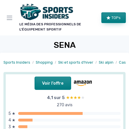
Panneau de gestion des cookies
TOPs
LE MÉDIA DES PROFESSIONNELS DE
L'ÉQUIPEMENT SPORTIF
SENA
Sports Insiders
Shopping
Ski et sports d'hiver
Ski alpin
Casqu
Voir l'offre
4,1 sur 5
★★★★★
★★★★★
270 avis
5 ★
4 ★
3 ★