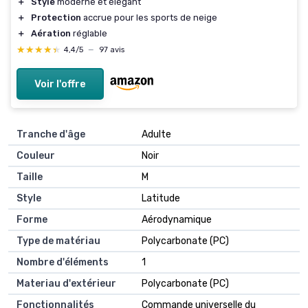
＋
Style
moderne et élégant
＋
Protection
accrue pour les sports de neige
＋
Aération
réglable
★★★★★
★★★★★
4,4/5
—
97 avis
Voir l'offre
Tranche d'âge
‎Adulte
Couleur
‎Noir
Taille
‎M
Style
‎Latitude
Forme
‎Aérodynamique
Type de matériau
‎Polycarbonate (PC)
Nombre d'éléments
‎1
Materiau d'extérieur
‎Polycarbonate (PC)
Fonctionnalités
‎Commande universelle du