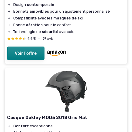
＋
Design
contemporain
＋
Bonnets
amovibles
pour un ajustement personnalisé
＋
Compatibilité avec les
masques de ski
＋
Bonne
aération
pour le confort
＋
Technologie de
sécurité
avancée
★★★★★
★★★★★
4,4/5
—
97 avis
Voir l'offre
Casque Oakley MOD5 2018 Gris Mat
＋
Confort
exceptionnel