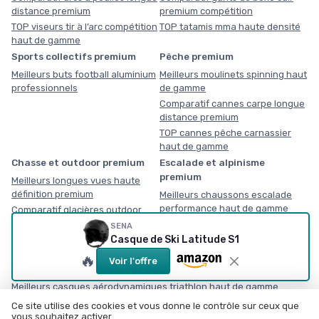
distance premium
premium compétition
TOP viseurs tir à l’arc compétition
TOP tatamis mma haute densité
haut de gamme
Sports collectifs premium
Pêche premium
Meilleurs buts football aluminium
Meilleurs moulinets spinning haut
professionnels
de gamme
Comparatif cannes carpe longue
distance premium
TOP cannes pêche carnassier
haut de gamme
Chasse et outdoor premium
Escalade et alpinisme
premium
Meilleurs longues vues haute
définition premium
Meilleurs chaussons escalade
performance haut de gamme
Comparatif glacières outdoor
haute performance
SENA
Casque de Ski Latitude S1
TOP jumelles professionnelles
observation nature
🔥
Voir l'offre
Triathlon premium
Meilleurs casques aérodynamiques triathlon haut de gamme
Comparatif combinaisons triathlon néoprène compétition
Ce site utilise des cookies et vous donne le contrôle sur ceux que
vous souhaitez activer