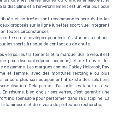
andis que les verres jaunes ou oranges améliorent la
à la discipline et à l’environnement est un vrai plus pour
tibuée et antireflet sont recommandés pour éviter les
ceux proposés sur la ligne lunettes sport vue, intègrent
e en toutes circonstances.
bonate sont à privilégier pour leur résistance aux chocs.
pour les sports à risque de contact ou de chute.
es verres, les traitements et la marque. Sur le web, il est
price prix, discountedprice common) et de trouver des
rée de gamme. Les marques comme Oakley Holbrook, Ray
mme et femme, avec des montures rectangle ou plus
er encore plus son équipement, il existe des solutions
onnalisation. Cela permet d’assortir ses lunettes à sa
. En résumé, bien choisir ses verres, c’est garantir une
fort indispensable pour performer dans sa discipline. La
e la luminosité et du niveau de protection recherché.