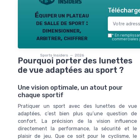
Télécharge
Équiper un plateau
de salle de sport :
dimensionner,
*
En remplissant
arbitrer, chiffrer
commerciales p
Sports Insiders — 2026
Pourquoi porter des lunettes
de vue adaptées au sport ?
Une vision optimale, un atout pour
chaque sportif
Pratiquer un sport avec des lunettes de vue
adaptées, c’est bien plus qu’une question de
confort. La précision de la vision influence
directement la performance, la sécurité et le
plaisir de jeu. Que ce soit pour le cyclisme, le