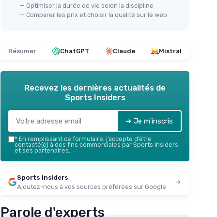
— Optimiser la durée de vie selon la discipline
— Comparer les prix et choisir la qualité sur le web
Résumer
ChatGPT
Claude
Mistral
Recevez les dernières actualités de
Sports Insiders
➔ Je m'inscris
*
En remplissant ce formulaire, j’accepte d’être
contacté(e) à des fins commerciales par Sports Insiders
et ses partenaires.
Sports Insiders
Ajoutez-nous à vos sources préférées sur Google
Parole d'experts