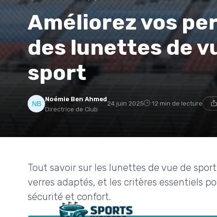
Améliorez vos pe
des lunettes de v
sport
Noémie Ben Ahmed
24 juin 2025
12 min de lecture
Directrice de Club
Tout savoir sur les lunettes de vue de spor
verres adaptés, et les critères essentiels p
sécurité et confort.