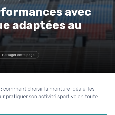
rformances avec
ue adaptées au
Partager cette page
t : comment choisir la monture idéale, les
our pratiquer son activité sportive en toute