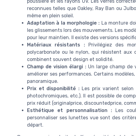
poussière et les rayons UV. Les verres correc
reconnues telles que Oakley, Ray Ban ou Julbo, 
même en plein soleil.
Adaptation à la morphologie :
La monture doi
les glissements lors des mouvements. Les modè
pour leur maintien. Il existe des versions spéc
Matériaux résistants :
Privilégiez des mo
polycarbonate ou le nylon, qui résistent aux c
combinent souvent design et solidité.
Champ de vision élargi :
Un large champ de vi
améliorer ses performances. Certains modèles, 
panoramique.
Prix et disponibilité :
Les prix varient selon 
photochromiques, etc.). Il est possible de comp
prix réduit (originalprice, discountedprice, co
Esthétique et personnalisation :
Les coule
personnaliser ses lunettes vue sont des critères
départ.