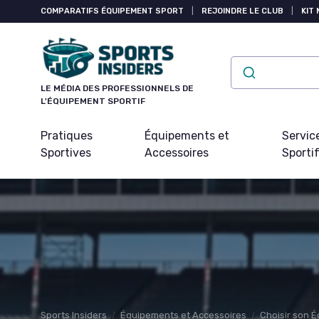
Panneau de gestion des cookies
COMPARATIFS ÉQUIPEMENT SPORT
|
REJOINDRE LE CLUB
|
KIT 
LE MÉDIA DES PROFESSIONNELS DE
L'ÉQUIPEMENT SPORTIF
Pratiques
Équipements et
Servic
Sportives
Accessoires
Sporti
Sports Insiders
Équipements et Accessoires
Choisir son 