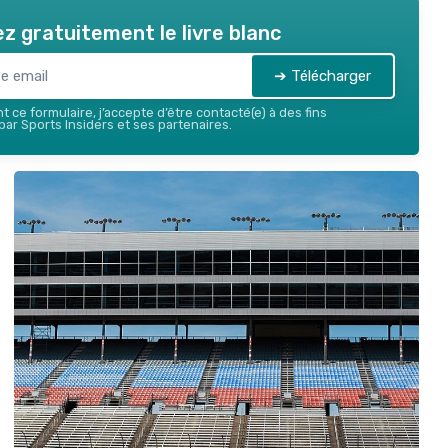
z gratuitement le livre blanc
➔ Télécharger
 ce formulaire, j’accepte d’être contacté(e) à des fins
ar Sports Insiders et ses partenaires.