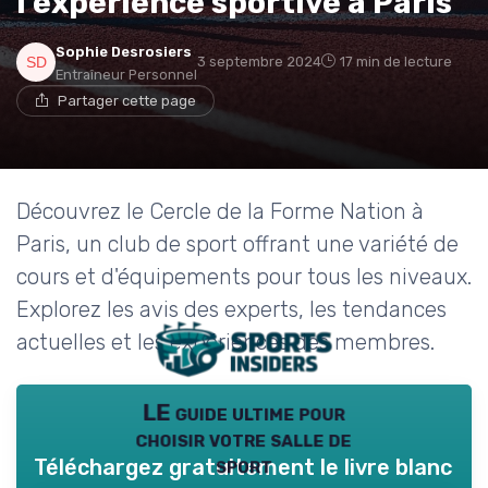
l'expérience sportive à Paris
Sophie Desrosiers
3 septembre 2024
17 min de lecture
Entraîneur Personnel
Partager cette page
Découvrez le Cercle de la Forme Nation à
Paris, un club de sport offrant une variété de
cours et d'équipements pour tous les niveaux.
Explorez les avis des experts, les tendances
actuelles et les expériences des membres.
LE guide ultime pour
choisir votre salle de
sport
Téléchargez gratuitement le livre blanc