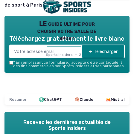
de sport à Paris
.
LE guide ultime pour
choisir votre salle de
sport
Téléchargez gratuitement le livre blanc
➔ Télécharger
Sports Insiders — 2026
*
En remplissant ce formulaire, j’accepte d’être contacté(e) à
des fins commerciales par Sports Insiders et ses partenaires.
Résumer
ChatGPT
Claude
Mistral
Recevez les dernières actualités de
Sports Insiders