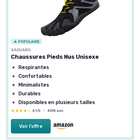
🔥 POPULAIRE
SAGUARO
Chaussures Pieds Nus Unisexe
＋
Respirantes
＋
Confortables
＋
Minimalistes
＋
Durables
＋
Disponibles en plusieurs tailles
★★★★★
★★★★★
4,1/5
—
4395 avis
Voir l'offre