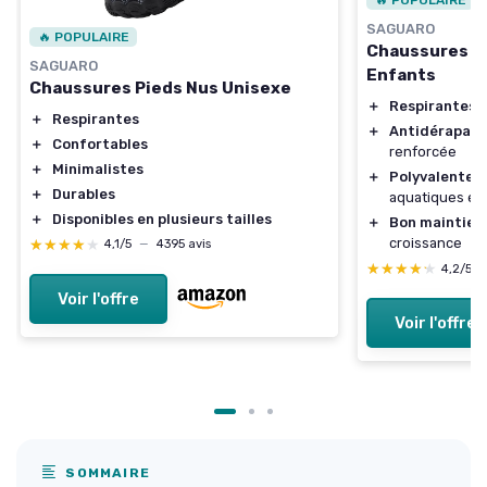
🔥 POPULAIRE
SAGUARO
🔥 POPULAIRE
Chaussures de
SAGUARO
Enfants
Chaussures Pieds Nus Unisexe
＋
Respirantes
p
＋
Respirantes
＋
Antidérapant
＋
Confortables
renforcée
＋
Minimalistes
＋
Polyvalentes
＋
Durables
aquatiques et d
＋
Disponibles en plusieurs tailles
＋
Bon maintien
croissance
★★★★★
★★★★★
4,1/5
—
4395 avis
★★★★★
★★★★★
4,2/5
Voir l'offre
Voir l'offre
SOMMAIRE