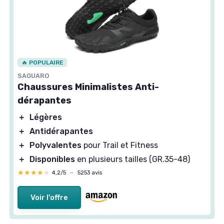
🔥 POPULAIRE
SAGUARO
Chaussures Minimalistes Anti-
dérapantes
＋
Légères
＋
Antidérapantes
＋
Polyvalentes
pour Trail et Fitness
＋
Disponibles
en plusieurs tailles (GR.35-48)
★★★★★
★★★★★
4,2/5
—
5253 avis
Voir l'offre