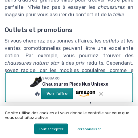
parfaite. N’hésitez pas à essayer les
chaussures
en
magasin pour vous assurer du confort et de la
taille
.
Outlets et promotions
Si vous cherchez des bonnes affaires, les
outlets
et les
ventes promotionnelles peuvent être une excellente
option. Par exemple, vous pourriez trouver des
chaussures natura star
à des
prix
réduits. Cependant,
soyez rapide, car les modèles populaires, comme le
natura ultra
ou le
natura fly
, sont souvent
indisponibles
SAGUARO
Chaussures Pieds Nus Unisexe
rapidement.
🔥
Voir l'offre
Livraisons dans l'Union Européenne
Pour ceux qui résident dans d'autres pays de l'
Union
Ce site utilise des cookies et vous donne le contrôle sur ceux que
vous souhaitez activer
Européenne
, comme le
Portugal
ou la
Belgique
, vérifiez
les options de
livraison
des boutiques en ligne pour
Tout accepter
Personnaliser
éviter les mauvaises surprises. Les fournisseurs