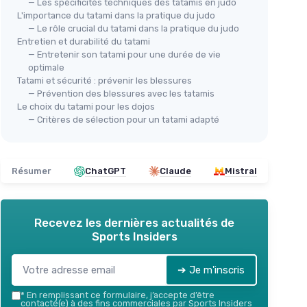
— Les spécificités techniques des tatamis en judo
L'importance du tatami dans la pratique du judo
— Le rôle crucial du tatami dans la pratique du judo
Entretien et durabilité du tatami
— Entretenir son tatami pour une durée de vie
optimale
Tatami et sécurité : prévenir les blessures
— Prévention des blessures avec les tatamis
Le choix du tatami pour les dojos
— Critères de sélection pour un tatami adapté
Résumer
ChatGPT
Claude
Mistral
Recevez les dernières actualités de
Sports Insiders
➔ Je m'inscris
*
En remplissant ce formulaire, j’accepte d’être
contacté(e) à des fins commerciales par Sports Insiders