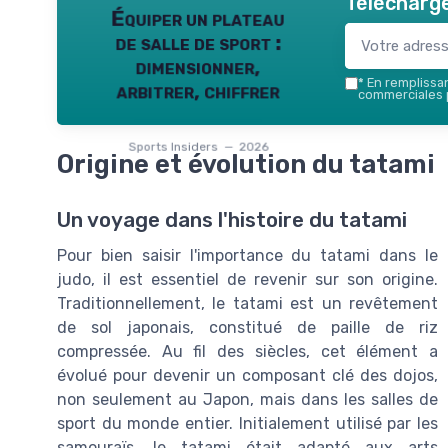
Télécharge
Équiper un plateau
de salle de sport :
dimensionner,
*
En remplissant
arbitrer, chiffrer
commerciales p
Sports Insiders — 2026
Origine et évolution du tatami
Un voyage dans l'histoire du tatami
Pour bien saisir l'importance du tatami dans le
judo, il est essentiel de revenir sur son origine.
Traditionnellement, le tatami est un revêtement
de sol japonais, constitué de paille de riz
compressée. Au fil des siècles, cet élément a
évolué pour devenir un composant clé des dojos,
non seulement au Japon, mais dans les salles de
sport du monde entier. Initialement utilisé par les
samouraïs, le tatami était adapté aux arts