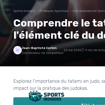
Sports Insiders
Pratiques Sportives
Entraînement et Tech
Comprendre le tat
l'élément clé du d
Jean-Baptiste Corbin
22 mai 2025
9 min de lect
Coordinateur de Compétition
Explorez l'importance du tatami en judo, se
impact sur la pratique des judokas.