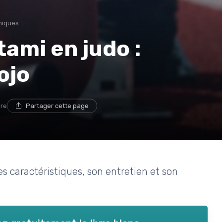
niques
ami en judo :
ojo
ure
Partager cette page
s caractéristiques, son entretien et son