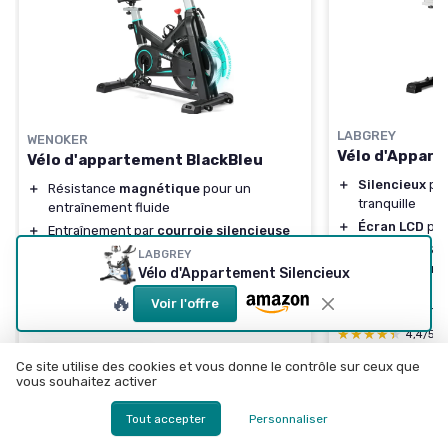
LABGREY
WENOKER
Vélo d'Appart
Vélo d'appartement BlackBleu
＋
Silencieux
pou
＋
Résistance
magnétique
pour un
tranquille
entraînement fluide
＋
Écran LCD
pou
＋
Entraînement par
courroie silencieuse
＋
Guidon et Siè
＋
Volant d'inertie
lourd
pour une bonne
LABGREY
confort optima
Vélo d'Appartement Silencieux
stabilité
＋
Résistance A
＋
Coussin de siège
confortable
🔥
Voir l'offre
entraînements
★★★★★
★★★★★
4,7/5
—
1 avis
★★★★★
★★★★★
4,4/5
Ce site utilise des cookies et vous donne le contrôle sur ceux que
Voir l'offre
vous souhaitez activer
Voir l'offre
Tout accepter
Personnaliser