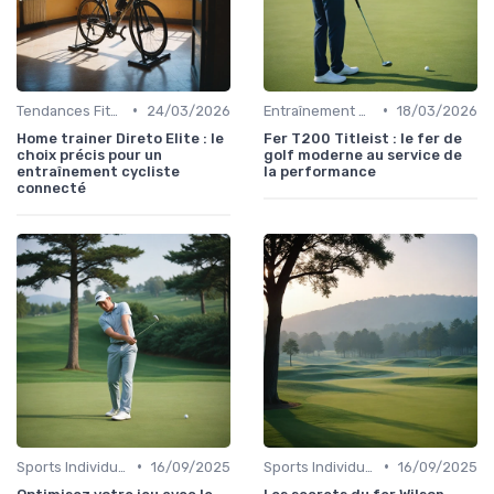
•
•
Tendances Fitness et Entraînement à Domicile
24/03/2026
Entraînement et Techniques
18/03/2026
Home trainer Direto Elite : le
Fer T200 Titleist : le fer de
choix précis pour un
golf moderne au service de
entraînement cycliste
la performance
connecté
•
•
Sports Individuels et Collectifs
16/09/2025
Sports Individuels et Collectifs
16/09/2025