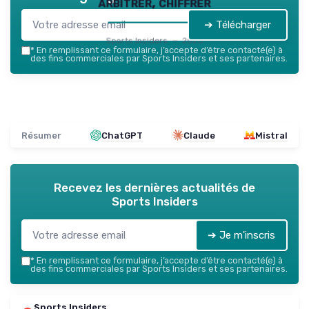
arbitrer, chiffrer
➔ Télécharger
Sports Insiders — 2026
*
En remplissant ce formulaire, j’accepte d’être contacté(e) à
des fins commerciales par Sports Insiders et ses partenaires.
Résumer
ChatGPT
Claude
Mistral
Recevez les dernières actualités de
Sports Insiders
➔ Je m'inscris
*
En remplissant ce formulaire, j’accepte d’être contacté(e) à
des fins commerciales par Sports Insiders et ses partenaires.
Sports Insiders