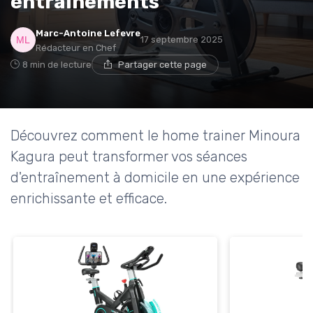
entraînements
→ Je rejoins le club
Marc-Antoine Lefevre
17 septembre 2025
* En rejoignant le club, j'accepte de recevoir les emails
Rédacteur en Chef
de Sports Insiders et les offres de ses partenaires.
8 min de lecture
Partager cette page
Non merci, peut-être plus tard
Découvrez comment le home trainer Minoura
Kagura peut transformer vos séances
d'entraînement à domicile en une expérience
enrichissante et efficace.