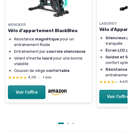
LABGREY
WENOKER
Vélo d'Appart
Vélo d'appartement BlackBleu
＋
Silencieux
pou
＋
Résistance
magnétique
pour un
tranquille
entraînement fluide
＋
Écran LCD
pou
＋
Entraînement par
courroie silencieuse
＋
Guidon et Siè
＋
Volant d'inertie
lourd
pour une bonne
confort optima
stabilité
＋
Résistance A
＋
Coussin de siège
confortable
entraînements
★★★★★
★★★★★
4,7/5
—
1 avis
★★★★★
★★★★★
4,4/5
Voir l'offre
Voir l'offre