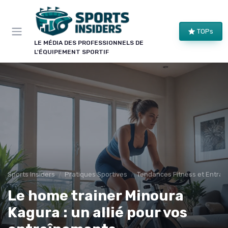
Panneau de gestion des cookies
×
TOPs
LE CLUB SPORTS INSIDERS
LE MÉDIA DES PROFESSIONNELS DE
L'ÉQUIPEMENT SPORTIF
Rejoignez le club !
Bons plans sur le matériel de structure, alertes
pièces et séries, et les enseignements de nos
comparatifs avant leur publication. Pour ceux qui
équipent un club, une salle ou une collectivité.
Bons plans matériel
Alertes pièces
Avant-premières
Normes & sécurité
Sports Insiders
Pratiques Sportives
Tendances Fitness et Entraî
Le home trainer Minoura
Kagura : un allié pour vos