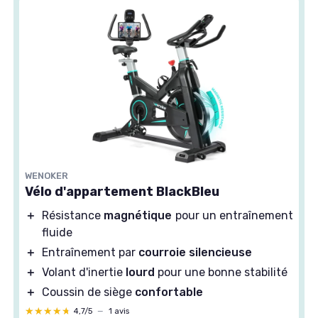
WENOKER
Vélo d'appartement BlackBleu
＋
Résistance
magnétique
pour un entraînement
fluide
＋
Entraînement par
courroie silencieuse
＋
Volant d'inertie
lourd
pour une bonne stabilité
＋
Coussin de siège
confortable
★★★★★
★★★★★
4,7/5
—
1 avis