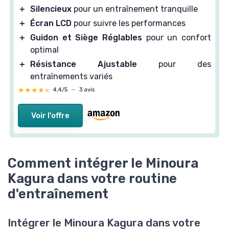
＋
Silencieux
pour un entraînement tranquille
＋
Écran LCD
pour suivre les performances
＋
Guidon et Siège Réglables
pour un confort
optimal
＋
Résistance Ajustable
pour des
entraînements variés
★★★★★
★★★★★
4,4/5
—
3 avis
Voir l'offre
Comment intégrer le Minoura
Kagura dans votre routine
d'entraînement
Intégrer le Minoura Kagura dans votre