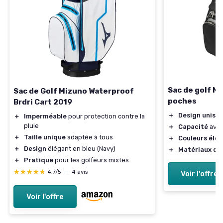
Sac de golf M
Sac de Golf Mizuno Waterproof
poches
Brdri Cart 2019
＋
Design unise
＋
Imperméable
pour protection contre la
pluie
＋
Capacité
avec
＋
Taille unique
adaptée à tous
＋
Couleurs élé
＋
Design
élégant en bleu (Navy)
＋
Matériaux de 
＋
Pratique
pour les golfeurs mixtes
★★★★★
★★★★★
4,7/5
—
4 avis
Voir l'offre
Voir l'offre