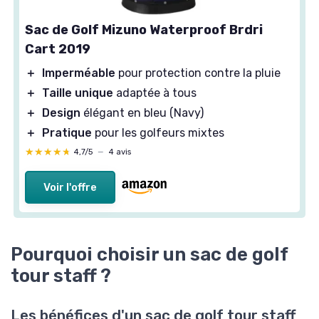
Sac de Golf Mizuno Waterproof Brdri
Cart 2019
＋
Imperméable
pour protection contre la pluie
＋
Taille unique
adaptée à tous
＋
Design
élégant en bleu (Navy)
＋
Pratique
pour les golfeurs mixtes
★★★★★
★★★★★
4,7/5
—
4 avis
Voir l'offre
Pourquoi choisir un sac de golf
tour staff ?
Les bénéfices d'un sac de golf tour staff