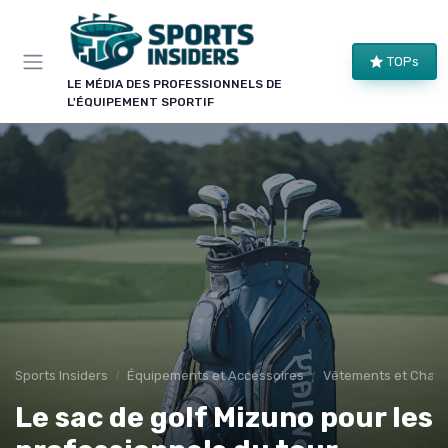
Panneau de gestion des cookies
×
TOPs
LE CLUB SPORTS INSIDERS
LE MÉDIA DES PROFESSIONNELS DE
L'ÉQUIPEMENT SPORTIF
Rejoignez le club !
Bons plans sur le matériel de structure, alertes
pièces et séries, et les enseignements de nos
comparatifs avant leur publication. Pour ceux qui
équipent un club, une salle ou une collectivité.
Bons plans matériel
Alertes pièces
Avant-premières
Normes & sécurité
Sports Insiders
Équipements et Accessoires
Vêtements et Chaus
Le sac de golf Mizuno pour les