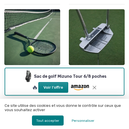
•
•
Choisir son Équipement Sportif
01/10/2025
Vêtements et Chaussures de Sport
01/10/2025
Sac de golf Mizuno Tour 6/8 poches
Tout savoir sur la raquette
Le charme du putter Scotty
Blade 98 de Wilson
Cameron Phantom de
🔥
Titleist
Voir l'offre
Ce site utilise des cookies et vous donne le contrôle sur ceux que
vous souhaitez activer
Tout accepter
Personnaliser