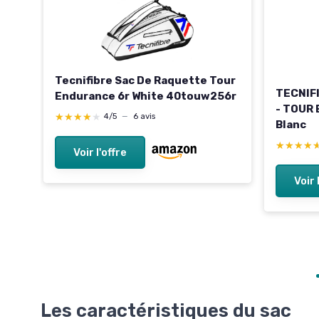
r
Tecnifibre Sac De Raquette Tour
TECNIF
Endurance 6r White 40touw256r
- TOUR
★★★★★
★★★★★
4/5
—
6 avis
Blanc
★★★★
★★★★
Voir l'offre
Voir 
Les caractéristiques du sac