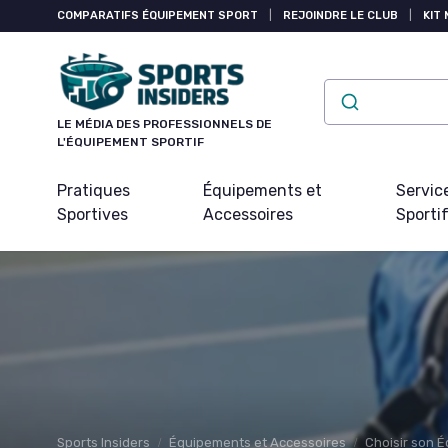
Panneau de gestion des cookies
COMPARATIFS ÉQUIPEMENT SPORT
|
REJOINDRE LE CLUB
|
KIT 
LE MÉDIA DES PROFESSIONNELS DE
L'ÉQUIPEMENT SPORTIF
Pratiques
Équipements et
Servic
Sportives
Accessoires
Sporti
Sports Insiders
Équipements et Accessoires
Choisir son 