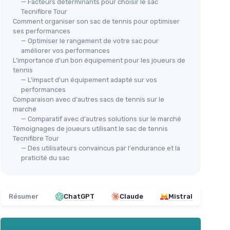
— Facteurs déterminants pour choisir le sac
Tecnifibre Tour
Comment organiser son sac de tennis pour optimiser
ses performances
— Optimiser le rangement de votre sac pour
améliorer vos performances
Tecnifibre Sacs de Tennis Tour
Tec
L'importance d'un bon équipement pour les joueurs de
RS Endurance 15R
End
tennis
— L'impact d'un équipement adapté sur vos
★★
★★
performances
Voir l'offre
Comparaison avec d'autres sacs de tennis sur le
marché
— Comparatif avec d'autres solutions sur le marché
Témoignages de joueurs utilisant le sac de tennis
Tecnifibre Tour
— Des utilisateurs convaincus par l'endurance et la
praticité du sac
Résumer
ChatGPT
Claude
Mistral