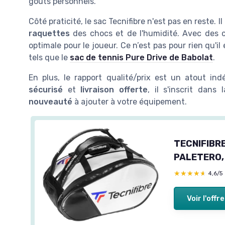
goûts personnels.
Côté praticité, le sac Tecnifibre n'est pas en reste. 
raquettes
des chocs et de l'humidité. Avec des c
optimale pour le joueur. Ce n’est pas pour rien qu
tels que le
sac de tennis Pure Drive de Babolat
.
En plus, le rapport qualité/prix est un atout in
sécurisé
et
livraison offerte
, il s'inscrit dans
nouveauté
à ajouter à votre équipement.
TECNIFIBR
PALETERO,
★★★★★
★★★★★
4,6/5
Voir l'offre