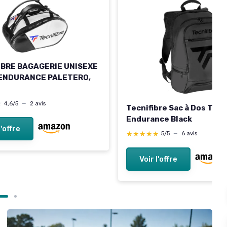
IBRE BAGAGERIE UNISEXE
 ENDURANCE PALETERO,
★
★
4,6/5
—
2 avis
Tecnifibre Sac à Dos Tour
Endurance Black
l'offre
★★★★★
★★★★★
5/5
—
6 avis
Voir l'offre