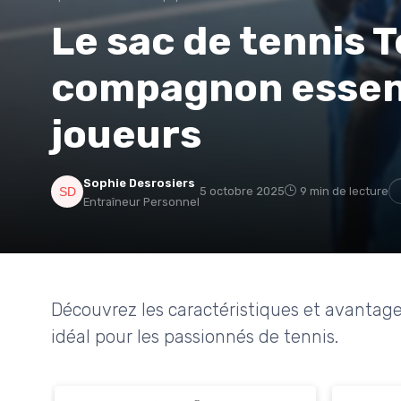
Le sac de tennis T
compagnon essent
joueurs
Sophie Desrosiers
5 octobre 2025
9 min de lecture
Entraîneur Personnel
Découvrez les caractéristiques et avantages
idéal pour les passionnés de tennis.