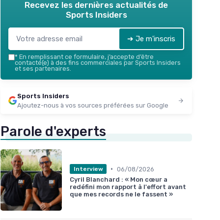
Recevez les dernières actualités de
Sports Insiders
➔ Je m'inscris
*
En remplissant ce formulaire, j’accepte d’être
contacté(e) à des fins commerciales par Sports Insiders
et ses partenaires.
Sports Insiders
Ajoutez-nous à vos sources préférées sur Google
Parole d'experts
•
06/08/2026
Interview
Cyril Blanchard : « Mon cœur a
redéfini mon rapport à l'effort avant
que mes records ne le fassent »