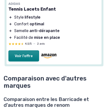
ADIDAS
Tennis Lacets Enfant
＋
Style
lifestyle
＋
Confort
optimal
＋
Semelle
anti-dérapante
＋
Facilité de
mise en place
★★★★★
★★★★★
4,5/5
—
2 avis
Voir l'offre
Comparaison avec d'autres
marques
Comparaison entre les Barricade et
d'autres marques de renom