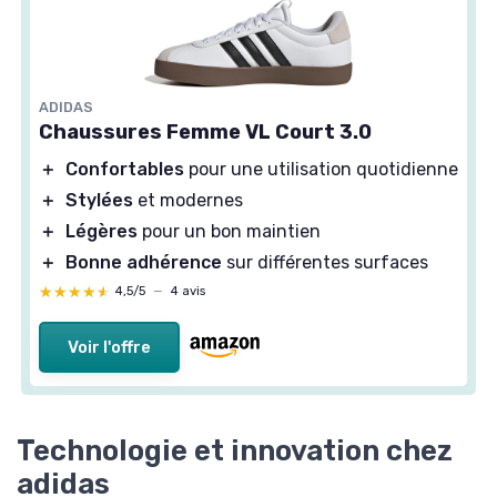
ADIDAS
Chaussures Femme VL Court 3.0
＋
Confortables
pour une utilisation quotidienne
＋
Stylées
et modernes
＋
Légères
pour un bon maintien
＋
Bonne adhérence
sur différentes surfaces
★★★★★
★★★★★
4,5/5
—
4 avis
Voir l'offre
Technologie et innovation chez
adidas