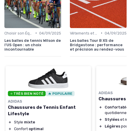
•
•
Choisir son Équipement Sportif
04/09/2025
Vêtements et Chaussures de Sport
04/09/2025
Les balles de tennis Wilson de
Les balles Tour B XS de
l'US Open : un choix
Bridgestone : performance
incontournable
et précision au rendez-vous
ADIDAS
⭐ TRÈS BIEN NOTÉ
🔥 POPULAIRE
Chaussures F
ADIDAS
Chaussures de Tennis Enfant
＋
Confortables
quotidienne
Lifestyle
＋
Stylées
et mo
＋
Style
mixte
＋
Légères
pour 
＋
Confort
optimal