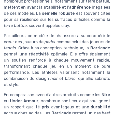
nombreux professionnels, notamment sur terre battue,
mettent en avant la
stabilité
et l'
adhérence
inégalées
de ces modèles. La
semelle robuste
est souvent citée
pour sa résilience sur les surfaces difficiles comme la
terre battue
, souvent appelée clay.
Par ailleurs, ce modèle de chaussure a su conquérir le
cœur des joueurs de
padel
comme celui des joueurs de
tennis
. Grâce à sa conception technique, la
Barricade
permet une
réactivité
optimale. Elle offre également
un soutien renforcé à chaque mouvement rapide,
transformant chaque jeu en un moment de pure
performance. Les athlètes valorisent notamment la
combinaison du design
noir
et
blanc
, qui allie sobriété
et style.
En comparaison avec d'autres produits comme les
Nike
ou
Under Armour
, nombreux sont ceux qui soulignent
un rapport qualité-
prix
avantageux et une
durabilité
accrue chez adidas. Les
Barricade
restent un des
best