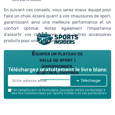
En suivant ces conseils, vous serez mieux équipé pour
faire un choix éclairé quant à vos chaussures de sport,
garantissant ainsi une meilleure performance et un
confort optimal. Notez également l'importance
d'assortir vos chaussures à vos autres accessoires
produits pour une cohérence totale.
Équiper un plateau de
salle de sport :
dimensionner,
Téléchargez gratuitement le livre blanc
arbitrer, chiffrer
➔ Télécharger
Sports Insiders — 2026
*
En remplissant ce formulaire, j’accepte d’être contacté(e) à
des fins commerciales par Sports Insiders et ses partenaires.