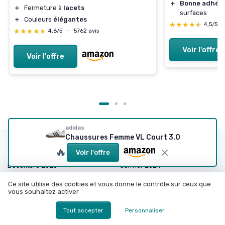
＋
Bonne adhér
＋
Fermeture à
lacets
surfaces
＋
Couleurs
élégantes
★★★★★
★★★★★
4,5/5
★★★★★
★★★★★
4,6/5
—
5762 avis
Voir l'offre
Voir l'offre
adidas
Chaussures Femme VL Court 3.0
Les articles par date
🔥
Voir l'offre
Décembre 2023
Janvier 2024
Février 2024
Mars 2024
Ce site utilise des cookies et vous donne le contrôle sur ceux que
vous souhaitez activer
Septembre 2024
Octobre 2024
Décembre 2024
Janvier 2025
Tout accepter
Personnaliser
Février 2025
Mars 2025