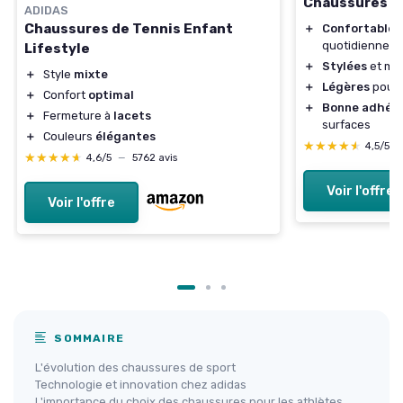
Chaussures F
ADIDAS
Chaussures de Tennis Enfant
＋
Confortables
quotidienne
Lifestyle
＋
Stylées
et mo
＋
Style
mixte
＋
Légères
pour 
＋
Confort
optimal
＋
Bonne adhér
＋
Fermeture à
lacets
surfaces
＋
Couleurs
élégantes
★★★★★
★★★★★
4,5/5
★★★★★
★★★★★
4,6/5
—
5762 avis
Voir l'offre
Voir l'offre
SOMMAIRE
L'évolution des chaussures de sport
Technologie et innovation chez adidas
L'importance du choix des chaussures pour les athlètes