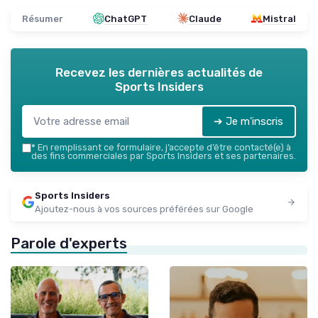
Résumer
ChatGPT
Claude
Mistral
Recevez les dernières actualités de
Sports Insiders
➔ Je m'inscris
*
En remplissant ce formulaire, j’accepte d’être contacté(e) à
des fins commerciales par Sports Insiders et ses partenaires.
Sports Insiders
Ajoutez-nous à vos sources préférées sur Google
Parole d'experts