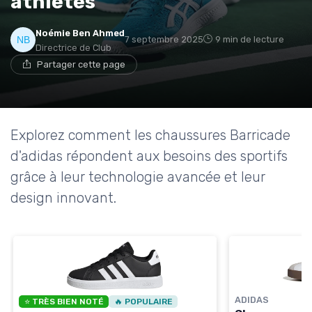
athlètes
→ Je rejoins le club
Noémie Ben Ahmed
7 septembre 2025
9 min de lecture
* En rejoignant le club, j'accepte de recevoir les emails
Directrice de Club
de Sports Insiders et les offres de ses partenaires.
Partager cette page
Non merci, peut-être plus tard
Explorez comment les chaussures Barricade
d'adidas répondent aux besoins des sportifs
grâce à leur technologie avancée et leur
design innovant.
ADIDAS
⭐ TRÈS BIEN NOTÉ
🔥 POPULAIRE