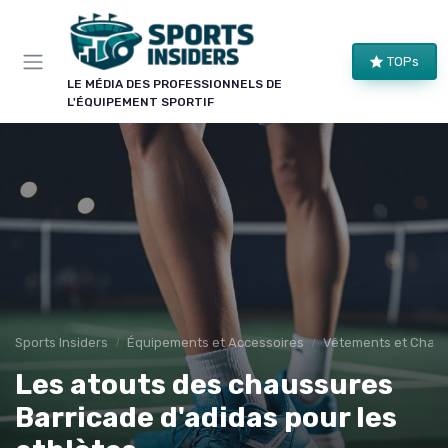
Panneau de gestion des cookies
×
TOPs
LE CLUB SPORTS INSIDERS
LE MÉDIA DES PROFESSIONNELS DE
L'ÉQUIPEMENT SPORTIF
Rejoignez le club !
Bons plans sur le matériel de structure, alertes
pièces et séries, et les enseignements de nos
comparatifs avant leur publication. Pour ceux qui
équipent un club, une salle ou une collectivité.
Bons plans matériel
Alertes pièces
Avant-premières
Normes & sécurité
Sports Insiders
Équipements et Accessoires
Vêtements et Chaus
Les atouts des chaussures
Barricade d'adidas pour les