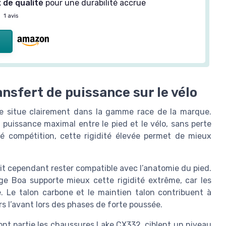
 de qualité
pour une durabilité accrue
—
1 avis
ansfert de puissance sur le vélo
e situe clairement dans la gamme race de la marque.
 puissance maximal entre le pied et le vélo, sans perte
nté compétition, cette rigidité élevée permet de mieux
doit cependant rester compatible avec l’anatomie du pied.
age Boa supporte mieux cette rigidité extrême, car les
e. Le talon carbone et le maintien talon contribuent à
ers l’avant lors des phases de forte poussée.
nt partie les chaussures Lake CX332, ciblent un niveau