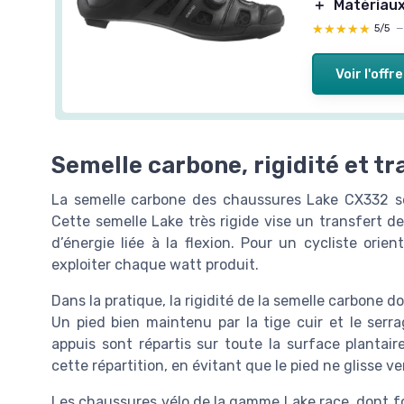
＋
Matériaux
★★★★★
★★★★★
5/5
Voir l'offre
Semelle carbone, rigidité et tr
La semelle carbone des chaussures Lake CX332 s
Cette semelle Lake très rigide vise un transfert de
d’énergie liée à la flexion. Pour un cycliste orie
exploiter chaque watt produit.
Dans la pratique, la rigidité de la semelle carbone 
Un pied bien maintenu par la tige cuir et le serr
appuis sont répartis sur toute la surface plantair
cette répartition, en évitant que le pied ne glisse v
Les chaussures vélo de la gamme Lake race, dont fo