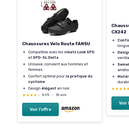
Chaussu
CX242
s
＋
Confo
Chaussures Velo Route FANSU
longue
＋
Compatible avec les
cleats Look SPD
＋
Desig
mal
et
SPD-SL Delta
ventil
re
＋
Unisexe, convient aux hommes et
＋
Semel
femmes
améli
＋
Confort optimal pour
la pratique du
＋
Matér
cyclisme
durabi
＋
Design
élégant
en noir
★★★★
★★★★
★★★★★
★★★★★
4,1/5
—
35 avis
Voir 
Voir l'offre