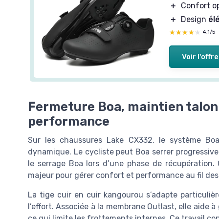
＋
Confort o
＋
Design
él
★★★★★
★★★★★
4,1/5
Voir l'offre
Fermeture Boa, maintien talon 
performance
Sur les chaussures Lake CX332, le système Boa 
dynamique. Le cycliste peut Boa serrer progressive
le serrage Boa lors d’une phase de récupération
majeur pour gérer confort et performance au fil des
La tige cuir en cuir kangourou s’adapte particuli
l’effort. Associée à la membrane Outlast, elle aide 
ce qui limite les frottements internes. Ce travail co