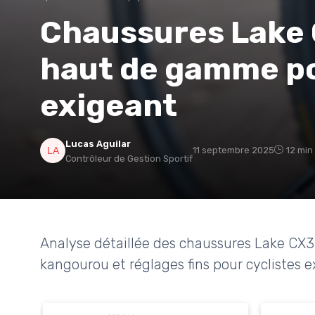
Chaussures Lake C
haut de gamme pou
exigeant
Lucas Aguilar
11 septembre 2025
12 min
Contrôleur de Gestion Sportif
Analyse détaillée des chaussures Lake CX33
kangourou et réglages fins pour cyclistes e