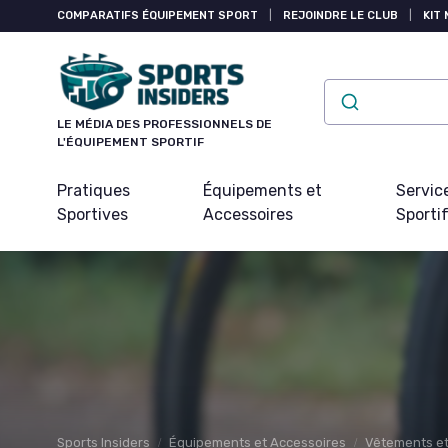
Panneau de gestion des cookies
COMPARATIFS ÉQUIPEMENT SPORT
|
REJOINDRE LE CLUB
|
KIT 
LE MÉDIA DES PROFESSIONNELS DE
L'ÉQUIPEMENT SPORTIF
Pratiques
Équipements et
Servic
Sportives
Accessoires
Sporti
Sports Insiders
Équipements et Accessoires
Vêtements et