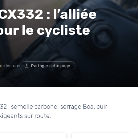
X332 : l’alliée
r le cycliste
 de lecture
Partager cette page
2 : semelle carbone, serrage Boa, cuir
xigeants sur route.