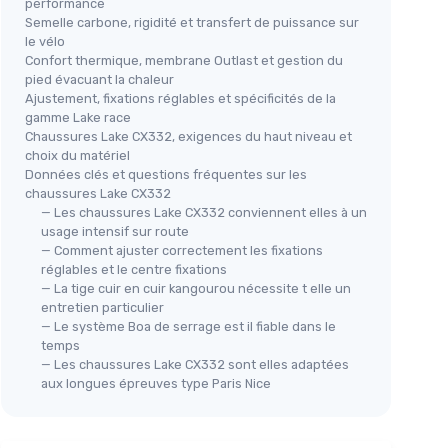
performance
Semelle carbone, rigidité et transfert de puissance sur
le vélo
Confort thermique, membrane Outlast et gestion du
pied évacuant la chaleur
Lake
MSPORT
Ajustement, fixations réglables et spécificités de la
Chaussures VTT
gamme Lake race
Professionnelles Respirantes
Chaussures Lake CX332, exigences du haut niveau et
de
Cha
42 EU Vert
choix du matériel
Données clés et questions fréquentes sur les
＋
lleure
＋
Respirantes
pour un confort optimal
chaussures Lake CX332
＋
Antidérapantes
pour une meilleure
— Les chaussures Lake CX332 conviennent elles à un
＋
 d'air
adhérence
usage intensif sur route
des
＋
Compatibles Pédales SPD
— Comment ajuster correctement les fixations
＋
＋
Design unisexe
réglables et le centre fixations
— La tige cuir en cuir kangourou nécessite t elle un
＋
Couleur tendance
＋
entretien particulier
★★★★★
★★★★★
4,1/5
—
110 avis
— Le système Boa de serrage est il fiable dans le
★★
★★
temps
Voir l'offre
— Les chaussures Lake CX332 sont elles adaptées
aux longues épreuves type Paris Nice