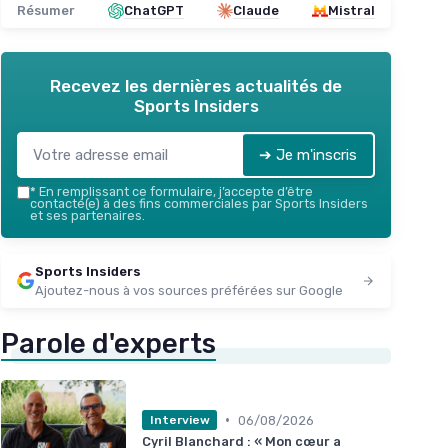
Résumer
ChatGPT
Claude
Mistral
Recevez les dernières actualités de
Sports Insiders
➔ Je m'inscris
*
En remplissant ce formulaire, j’accepte d’être
contacté(e) à des fins commerciales par Sports Insiders
et ses partenaires.
Sports Insiders
Ajoutez-nous à vos sources préférées sur Google
Parole d'experts
•
06/08/2026
Interview
Cyril Blanchard : « Mon cœur a