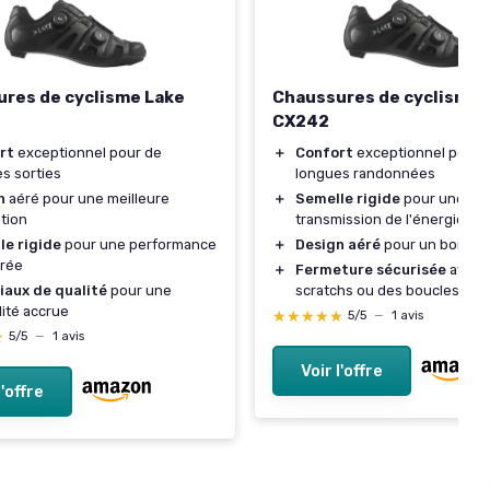
res de cyclisme Lake
Chaussures de cyclisme 
CX242
rt
exceptionnel pour de
＋
Confort
exceptionnel pour 
s sorties
longues randonnées
n
aéré pour une meilleure
＋
Semelle rigide
pour une mei
ation
transmission de l'énergie
le rigide
pour une performance
＋
Design aéré
pour un bon flux
orée
＋
Fermeture sécurisée
avec 
iaux de qualité
pour une
scratchs ou des boucles
lité accrue
★★★★★
★★★★★
5/5
—
1 avis
★
★
5/5
—
1 avis
Voir l'offre
l'offre