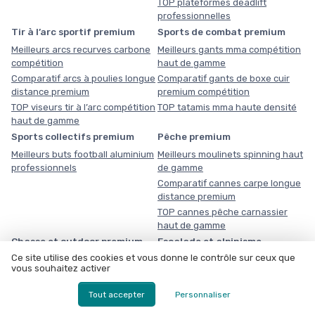
TOP plateformes deadlift
professionnelles
Tir à l’arc sportif premium
Sports de combat premium
Meilleurs arcs recurves carbone
Meilleurs gants mma compétition
compétition
haut de gamme
Comparatif arcs à poulies longue
Comparatif gants de boxe cuir
distance premium
premium compétition
TOP viseurs tir à l’arc compétition
TOP tatamis mma haute densité
haut de gamme
Sports collectifs premium
Pêche premium
Meilleurs buts football aluminium
Meilleurs moulinets spinning haut
professionnels
de gamme
Comparatif cannes carpe longue
distance premium
TOP cannes pêche carnassier
haut de gamme
Chasse et outdoor premium
Escalade et alpinisme
premium
Ce site utilise des cookies et vous donne le contrôle sur ceux que
Meilleurs longues vues haute
vous souhaitez activer
définition premium
Meilleurs chaussons escalade
performance haut de gamme
Comparatif glacières outdoor
Tout accepter
Personnaliser
haute performance