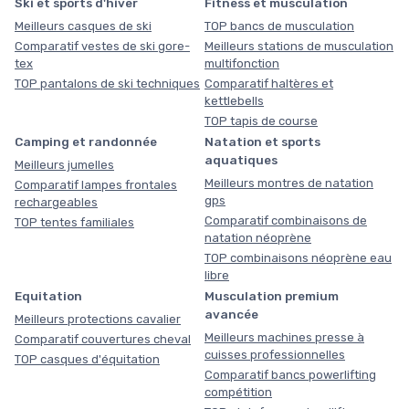
Ski et sports d'hiver
Fitness et musculation
Meilleurs casques de ski
TOP bancs de musculation
Comparatif vestes de ski gore-
Meilleurs stations de musculation
tex
multifonction
TOP pantalons de ski techniques
Comparatif haltères et
kettlebells
TOP tapis de course
Camping et randonnée
Natation et sports
aquatiques
Meilleurs jumelles
Meilleurs montres de natation
Comparatif lampes frontales
gps
rechargeables
Comparatif combinaisons de
TOP tentes familiales
natation néoprène
TOP combinaisons néoprène eau
libre
Equitation
Musculation premium
avancée
Meilleurs protections cavalier
Meilleurs machines presse à
Comparatif couvertures cheval
cuisses professionnelles
TOP casques d'équitation
Comparatif bancs powerlifting
compétition