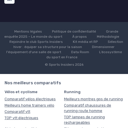
Mentions légales
Politique de confidentialité
Grande
enquête 2025 – Le monde du sport
À propos
Méthodologie
Rejoindre le club Sports Insiders
Kit média et RP
Sélection
hiver : équiper sa structure pour la saison
Dimensionner
l'équipement d'une salle de sport
Data Room
L’écosystème
du sport en France
© Sports Insiders 2026
Nos meilleurs comparatifs
Vélos et cyclisme
Running
Comparatif vélos électriques
Meilleurs montres gps de running
Meilleurs home trainers vélo
Comparatif chaussures de
running route homme
Comparatif vtt
TOP lampes de running
TOP vtt électriques
rechargeables