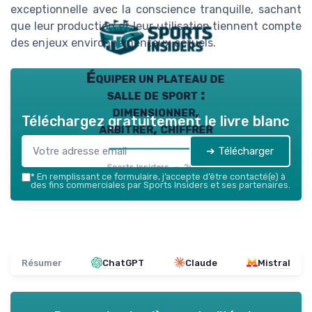
exceptionnelle avec la conscience tranquille, sachant
que leur production et leur utilisation tiennent compte
des enjeux environnementaux actuels.
Équiper un plateau de
salle de sport :
dimensionner,
Téléchargez gratuitement le livre blanc
arbitrer, chiffrer
➔ Télécharger
Sports Insiders — 2026
*
En remplissant ce formulaire, j’accepte d’être contacté(e) à
des fins commerciales par Sports Insiders et ses partenaires.
Résumer
ChatGPT
Claude
Mistral