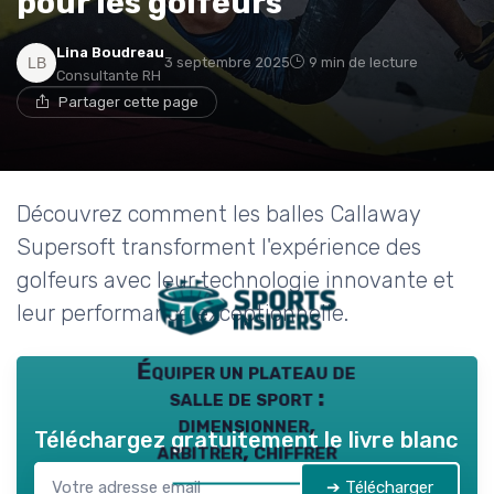
pour les golfeurs
→ Je rejoins le club
Lina Boudreau
3 septembre 2025
9 min de lecture
* En rejoignant le club, j'accepte de recevoir les emails
Consultante RH
de Sports Insiders et les offres de ses partenaires.
Partager cette page
Non merci, peut-être plus tard
Découvrez comment les balles Callaway
Supersoft transforment l'expérience des
golfeurs avec leur technologie innovante et
leur performance exceptionnelle.
Équiper un plateau de
salle de sport :
dimensionner,
Téléchargez gratuitement le livre blanc
arbitrer, chiffrer
➔ Télécharger