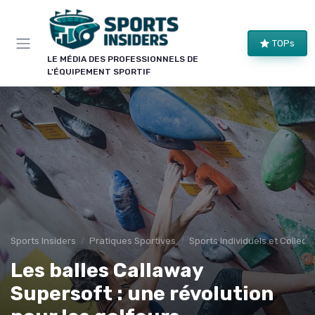
Panneau de gestion des cookies
×
TOPs
LE CLUB SPORTS INSIDERS
LE MÉDIA DES PROFESSIONNELS DE
L'ÉQUIPEMENT SPORTIF
Rejoignez le club !
Bons plans sur le matériel de structure, alertes
pièces et séries, et les enseignements de nos
comparatifs avant leur publication. Pour ceux qui
équipent un club, une salle ou une collectivité.
Bons plans matériel
Alertes pièces
Avant-premières
Normes & sécurité
Sports Insiders
Pratiques Sportives
Sports Individuels et Collecti
Les balles Callaway
Supersoft : une révolution