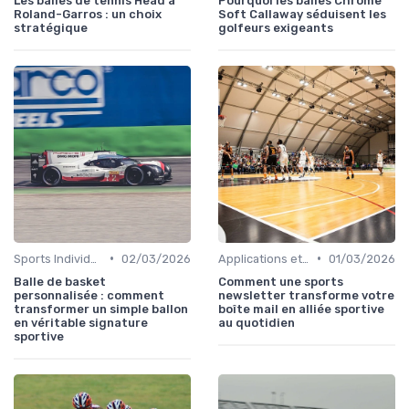
Les balles de tennis Head à
Pourquoi les balles Chrome
Roland-Garros : un choix
Soft Callaway séduisent les
stratégique
golfeurs exigeants
•
•
Sports Individuels et Collectifs
02/03/2026
Applications et Plateformes de Coaching
01/03/2026
Balle de basket
Comment une sports
personnalisée : comment
newsletter transforme votre
transformer un simple ballon
boîte mail en alliée sportive
en véritable signature
au quotidien
sportive