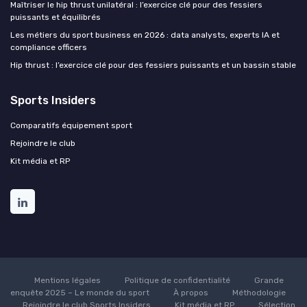
Maîtriser le hip thrust unilatéral : l’exercice clé pour des fessiers
puissants et équilibrés
Les métiers du sport business en 2026 : data analysts, experts IA et
compliance officers
Hip thrust : l’exercice clé pour des fessiers puissants et un bassin stable
Sports Insiders
Comparatifs équipement sport
Rejoindre le club
Kit média et RP
Mentions légales
Politique de confidentialité
Grande
enquête 2025 – Le monde du sport
À propos
Méthodologie
Rejoindre le club Sports Insiders
Kit média et RP
Sélection