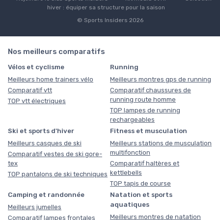
hiver : équiper sa structure pour la saison
© Sports Insiders 2026
Nos meilleurs comparatifs
Vélos et cyclisme
Running
Meilleurs home trainers vélo
Meilleurs montres gps de running
Comparatif vtt
Comparatif chaussures de
running route homme
TOP vtt électriques
TOP lampes de running
rechargeables
Ski et sports d'hiver
Fitness et musculation
Meilleurs casques de ski
Meilleurs stations de musculation
multifonction
Comparatif vestes de ski gore-
tex
Comparatif haltères et
kettlebells
TOP pantalons de ski techniques
TOP tapis de course
Camping et randonnée
Natation et sports
aquatiques
Meilleurs jumelles
Meilleurs montres de natation
Comparatif lampes frontales