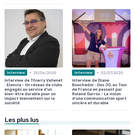
•
•
30/06/2025
02/07/2025
Interview
Interview
Interview de Thierry Vallenet
Interview de Diane
: Elancia - Un réseau de clubs
Bouchedor : Des JO, au Tour
engagés au service d’un
de France en passant par
bien-être durable pour un
Roland Garros - La vision
impact bienveillant sur la
d’une communication sport
société
sincère et durable
Les plus lus