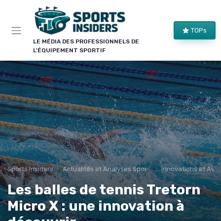
Panneau de gestion des cookies
×
TOPs
LE CLUB SPORTS INSIDERS
LE MÉDIA DES PROFESSIONNELS DE
L'ÉQUIPEMENT SPORTIF
Rejoignez le club !
Bons plans sur le matériel de structure, alertes
pièces et séries, et les enseignements de nos
comparatifs avant leur publication. Pour ceux qui
équipent un club, une salle ou une collectivité.
Bons plans matériel
Alertes pièces
Avant-premières
Normes & sécurité
Sports Insiders
Actualités et Analyses Sportives
Innovations et Aven
Les balles de tennis Tretorn
Micro X : une innovation à