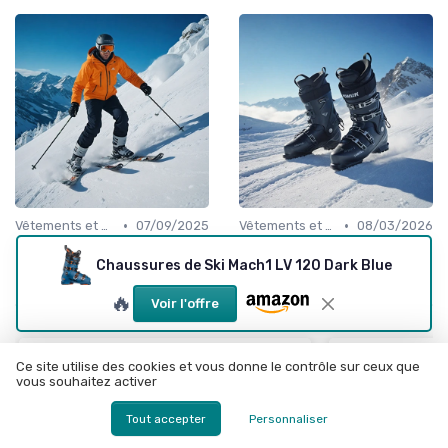
•
•
Vêtements et Chaussures de Sport
07/09/2025
Vêtements et Chaussures de Sport
08/03/2026
Les atouts des chaussures
Chaussures de ski Dalbello
Chaussures de Ski Mach1 LV 120 Dark Blue
de ski Fischer RC4 pour les
Krypton : la référence cabrio
passionnés de glisse
pour le ski alpin all mountain
🔥
Voir l'offre
Ce site utilise des cookies et vous donne le contrôle sur ceux que
vous souhaitez activer
Tout accepter
Personnaliser