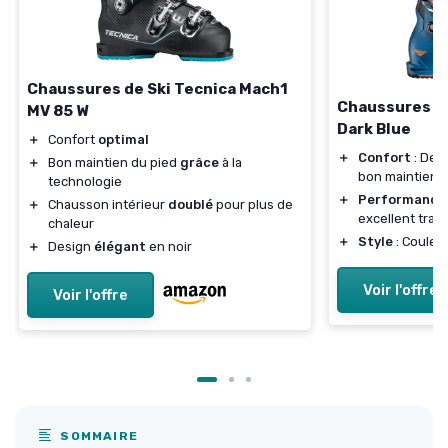
Chaussures de Ski Tecnica Mach1
Chaussures de
MV 85 W
Dark Blue
＋
Confort
optimal
＋
Confort
: Des
＋
Bon maintien du pied
grâce
à la
bon maintien
technologie
＋
Performance
＋
Chausson intérieur
doublé
pour plus de
excellent tran
chaleur
＋
Style
: Couleu
＋
Design
élégant
en noir
Voir l'offre
Voir l'offre
SOMMAIRE