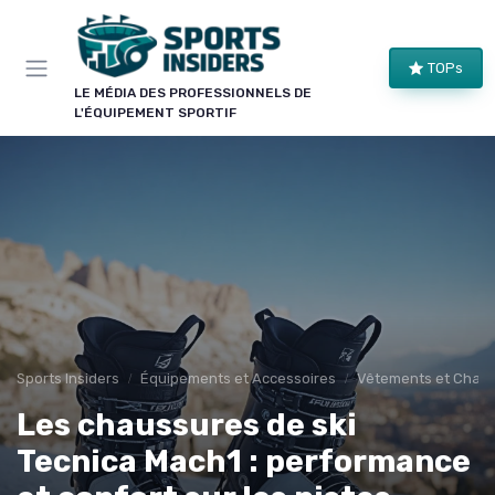
Panneau de gestion des cookies
×
TOPs
LE CLUB SPORTS INSIDERS
LE MÉDIA DES PROFESSIONNELS DE
L'ÉQUIPEMENT SPORTIF
Rejoignez le club !
Bons plans sur le matériel de structure, alertes
pièces et séries, et les enseignements de nos
comparatifs avant leur publication. Pour ceux qui
équipent un club, une salle ou une collectivité.
Bons plans matériel
Alertes pièces
Avant-premières
Normes & sécurité
Sports Insiders
Équipements et Accessoires
Vêtements et Chaus
Les chaussures de ski
Tecnica Mach1 : performance