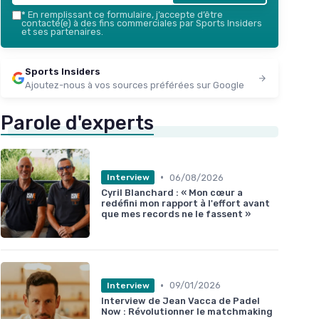
*
En remplissant ce formulaire, j’accepte d’être
contacté(e) à des fins commerciales par Sports Insiders
et ses partenaires.
Sports Insiders
Ajoutez-nous à vos sources préférées sur Google
Parole d'experts
•
06/08/2026
Interview
Cyril Blanchard : « Mon cœur a
redéfini mon rapport à l'effort avant
que mes records ne le fassent »
•
09/01/2026
Interview
Interview de Jean Vacca de Padel
Now : Révolutionner le matchmaking