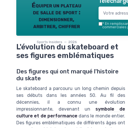
Télécharge
Équiper un plateau
de salle de sport :
dimensionner,
*
En remplissant
arbitrer, chiffrer
commerciales p
Sports Insiders — 2026
L'évolution du skateboard et
ses figures emblématiques
Des figures qui ont marqué l'histoire
du skate
Le skateboard a parcouru un long chemin depuis
ses débuts dans les années 50. Au fil des
décennies, il a connu une évolution
impressionnante, devenant un
symbole de
culture et de performance
dans le monde entier.
Des figures emblématiques de différents âges ont