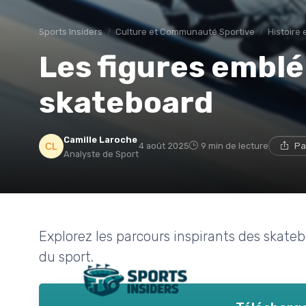
Sports Insiders
Culture et Communauté Sportive
Histoire 
Les figures embl
skateboard
Camille Laroche
4 août 2025
9 min de lecture
Pa
Analyste de Sport
Explorez les parcours inspirants des skate
du sport.