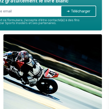
z gratuitement le livre blanc
➔ Télécharger
 ce formulaire, j’accepte d’être contacté(e) à des fins
ar Sports Insiders et ses partenaires.