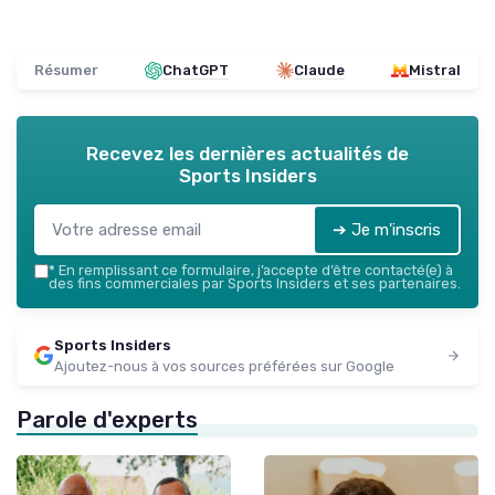
Résumer
ChatGPT
Claude
Mistral
Recevez les dernières actualités de
Sports Insiders
➔ Je m'inscris
*
En remplissant ce formulaire, j’accepte d’être contacté(e) à
des fins commerciales par Sports Insiders et ses partenaires.
Sports Insiders
Ajoutez-nous à vos sources préférées sur Google
Parole d'experts