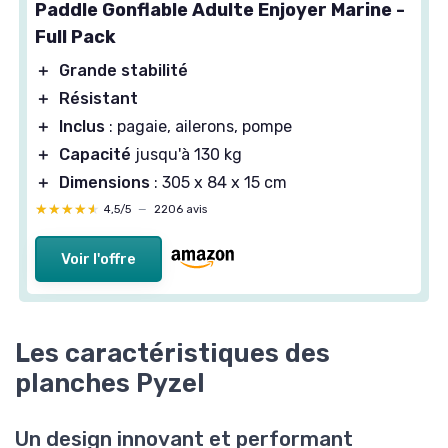
Paddle Gonflable Adulte Enjoyer Marine -
Full Pack
＋
Grande stabilité
＋
Résistant
＋
Inclus
: pagaie, ailerons, pompe
＋
Capacité
jusqu'à 130 kg
＋
Dimensions
: 305 x 84 x 15 cm
★★★★★
★★★★★
4,5/5
—
2206 avis
Voir l'offre
Les caractéristiques des
planches Pyzel
Un design innovant et performant