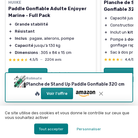
Planche de St
HUIIKE
Paddle Gonflable Adulte Enjoyer
Gonflable 320
Marine - Full Pack
＋
Capacité jusq
＋
Grande stabilité
＋
Construction 
＋
Résistant
＋
Inclut un
kit p
＋
Inclus
: pagaie, ailerons, pompe
＋
Pompe à
doub
gonflage rapi
＋
Capacité
jusqu'à 130 kg
＋
Sac à dos prat
＋
Dimensions
: 305 x 84 x 15 cm
★★★★★
★★★★★
★★★★★
★★★★★
4,4/5
4,5/5
—
2206 avis
Voir l'offre
Voir l'offre
Rolimate
Planche de Stand Up Paddle Gonflable 320 cm
🔥
Voir l'offre
Ce site utilise des cookies et vous donne le contrôle sur ceux que
vous souhaitez activer
Les articles par date
Tout accepter
Personnaliser
Décembre 2023
Janvier 2024