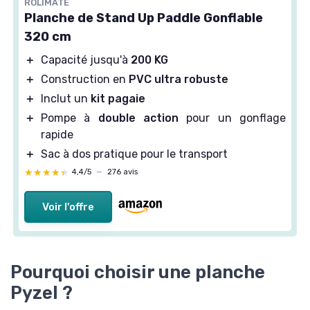
ROLIMATE
Planche de Stand Up Paddle Gonflable
320 cm
＋
Capacité jusqu'à
200 KG
＋
Construction en
PVC ultra robuste
＋
Inclut un
kit pagaie
＋
Pompe à
double action
pour un gonflage
rapide
＋
Sac à dos pratique pour le transport
★★★★★
★★★★★
4,4/5
—
276 avis
Voir l'offre
Pourquoi choisir une planche
Pyzel ?