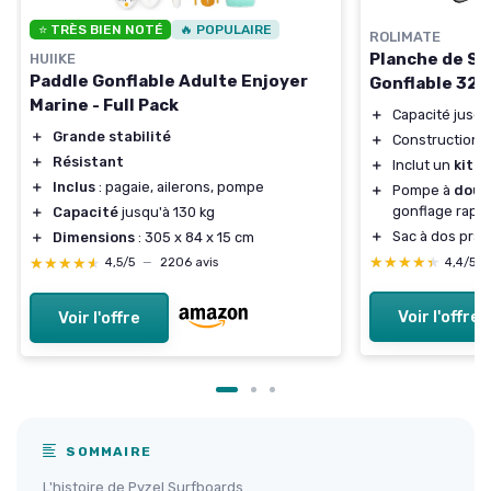
⭐ TRÈS BIEN NOTÉ
🔥 POPULAIRE
ROLIMATE
Planche de St
HUIIKE
Paddle Gonflable Adulte Enjoyer
Gonflable 320
Marine - Full Pack
＋
Capacité jusq
＋
Grande stabilité
＋
Construction 
＋
Résistant
＋
Inclut un
kit p
＋
Inclus
: pagaie, ailerons, pompe
＋
Pompe à
doub
gonflage rapi
＋
Capacité
jusqu'à 130 kg
＋
Sac à dos prat
＋
Dimensions
: 305 x 84 x 15 cm
★★★★★
★★★★★
★★★★★
★★★★★
4,4/5
4,5/5
—
2206 avis
Voir l'offre
Voir l'offre
SOMMAIRE
L'histoire de Pyzel Surfboards