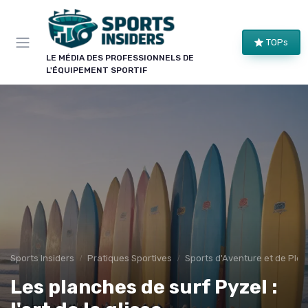
Panneau de gestion des cookies
×
TOPs
LE CLUB SPORTS INSIDERS
LE MÉDIA DES PROFESSIONNELS DE
L'ÉQUIPEMENT SPORTIF
Rejoignez le club !
Bons plans sur le matériel de structure, alertes
pièces et séries, et les enseignements de nos
comparatifs avant leur publication. Pour ceux qui
équipent un club, une salle ou une collectivité.
Bons plans matériel
Alertes pièces
Avant-premières
Normes & sécurité
Sports Insiders
Pratiques Sportives
Sports d'Aventure et de Plein
Les planches de surf Pyzel :