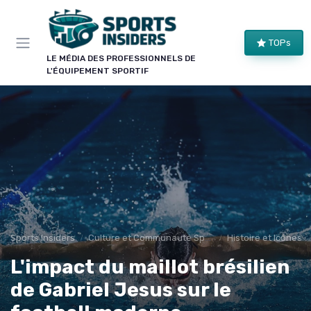
Panneau de gestion des cookies
×
TOPs
LE CLUB SPORTS INSIDERS
LE MÉDIA DES PROFESSIONNELS DE
L'ÉQUIPEMENT SPORTIF
Rejoignez le club !
Bons plans sur le matériel de structure, alertes
pièces et séries, et les enseignements de nos
comparatifs avant leur publication. Pour ceux qui
équipent un club, une salle ou une collectivité.
Bons plans matériel
Alertes pièces
Avant-premières
Normes & sécurité
Sports Insiders
Culture et Communauté Sportive
Histoire et Icônes 
L'impact du maillot brésilien
de Gabriel Jesus sur le