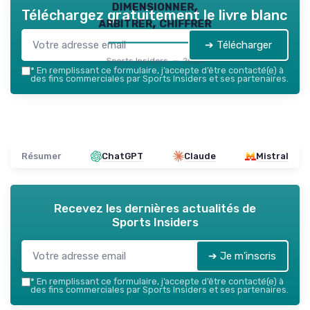
dimensionner,
Téléchargez gratuitement le livre blanc
arbitrer, chiffrer
➔ Télécharger
Sports Insiders — 2026
*
En remplissant ce formulaire, j’accepte d’être contacté(e) à
des fins commerciales par Sports Insiders et ses partenaires.
Résumer
ChatGPT
Claude
Mistral
Recevez les dernières actualités de
Sports Insiders
➔ Je m'inscris
*
En remplissant ce formulaire, j’accepte d’être contacté(e) à
des fins commerciales par Sports Insiders et ses partenaires.