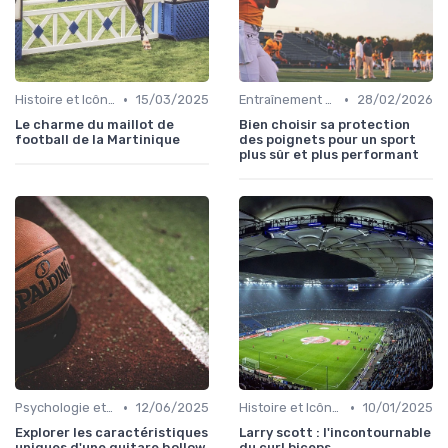
•
•
Histoire et Icônes du Sport
15/03/2025
Entraînement et Techniques
28/02/2026
Le charme du maillot de
Bien choisir sa protection
football de la Martinique
des poignets pour un sport
plus sûr et plus performant
•
•
Psychologie et Motivation Sportive
12/06/2025
Histoire et Icônes du Sport
10/01/2025
Explorer les caractéristiques
Larry scott : l'incontournable
uniques d'une guitare hollow
du curl biceps