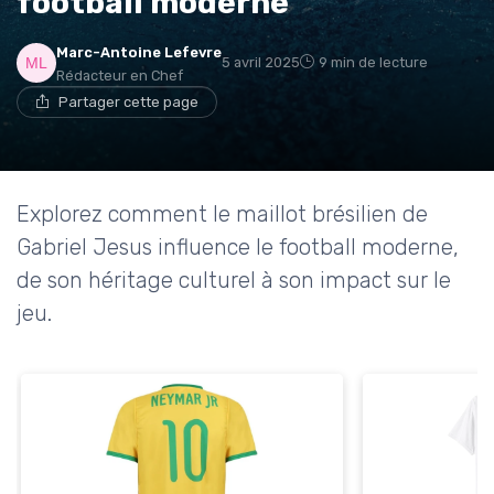
football moderne
→ Je rejoins le club
Marc-Antoine Lefevre
5 avril 2025
9 min de lecture
* En rejoignant le club, j'accepte de recevoir les emails
Rédacteur en Chef
de Sports Insiders et les offres de ses partenaires.
Partager cette page
Non merci, peut-être plus tard
Explorez comment le maillot brésilien de
Gabriel Jesus influence le football moderne,
de son héritage culturel à son impact sur le
jeu.