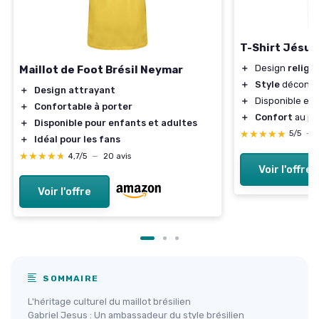
T-Shirt Jésus
＋
Design
religi
Maillot de Foot Brésil Neymar
＋
Style
décontr
＋
Design attrayant
＋
Disponible en p
＋
Confortable à porter
＋
Confort
au po
＋
Disponible pour enfants et adultes
★★★★★
★★★★★
5/5
—
＋
Idéal pour les fans
★★★★★
★★★★★
4,7/5
—
20 avis
Voir l'offre
Voir l'offre
SOMMAIRE
L'héritage culturel du maillot brésilien
Gabriel Jesus : Un ambassadeur du style brésilien