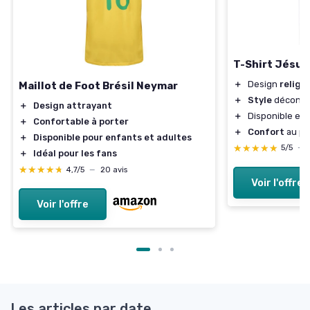
T-Shirt Jésus
＋
Design
religi
Maillot de Foot Brésil Neymar
＋
Style
décontr
＋
Design attrayant
＋
Disponible en p
＋
Confortable à porter
＋
Confort
au po
＋
Disponible pour enfants et adultes
★★★★★
★★★★★
5/5
—
＋
Idéal pour les fans
★★★★★
★★★★★
4,7/5
—
20 avis
Voir l'offre
Voir l'offre
Les articles par date