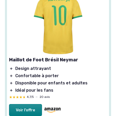
Maillot de Foot Brésil Neymar
＋
Design attrayant
＋
Confortable à porter
＋
Disponible pour enfants et adultes
＋
Idéal pour les fans
★★★★★
★★★★★
4,7/5
—
20 avis
Voir l'offre