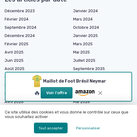
Décembre 2023
Janvier 2024
Février 2024
Mars 2024
Septembre 2024
Octobre 2024
Décembre 2024
Janvier 2025
Février 2025
Mars 2025
Avril 2025
Mai 2025
Juin 2025
Juillet 2025
Août 2025
Septembre 2025
Octobre 2025
Novembre 2025
Maillot de Foot Brésil Neymar
Décembre 2025
Janvier 2026
🔥
Voir l'offre
Février 2026
Mars 2026
Avril 2026
Mai 2026
Juin 2026
Juillet 2026
Ce site utilise des cookies et vous donne le contrôle sur ceux que
vous souhaitez activer
Août 2026
Tout accepter
Personnaliser