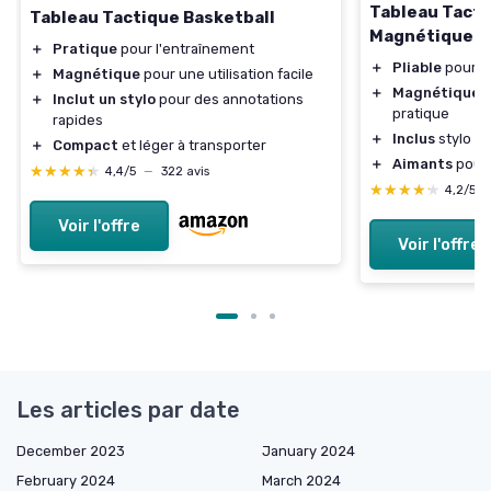
Tableau Tacti
Tableau Tactique Basketball
Magnétique
＋
Pratique
pour l'entraînement
＋
Pliable
pour un
＋
Magnétique
pour une utilisation facile
＋
Magnétique
p
＋
Inclut un stylo
pour des annotations
pratique
rapides
＋
Inclus
stylo e
＋
Compact
et léger à transporter
＋
Aimants
pour 
★★★★★
★★★★★
4,4/5
—
322 avis
★★★★★
★★★★★
4,2/5
Voir l'offre
Voir l'offre
Les articles par date
December 2023
January 2024
February 2024
March 2024