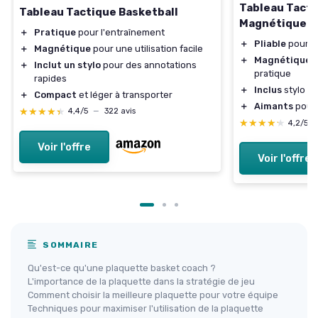
Tableau Tacti
Tableau Tactique Basketball
Magnétique
＋
Pratique
pour l'entraînement
＋
Pliable
pour un
＋
Magnétique
pour une utilisation facile
＋
Magnétique
p
＋
Inclut un stylo
pour des annotations
pratique
rapides
＋
Inclus
stylo e
＋
Compact
et léger à transporter
＋
Aimants
pour 
★★★★★
★★★★★
4,4/5
—
322 avis
★★★★★
★★★★★
4,2/5
Voir l'offre
Voir l'offre
SOMMAIRE
Qu'est-ce qu'une plaquette basket coach ?
L'importance de la plaquette dans la stratégie de jeu
Comment choisir la meilleure plaquette pour votre équipe
Techniques pour maximiser l'utilisation de la plaquette