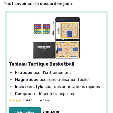
Tout savoir sur le dossard en judo
.
Tableau Tactique Basketball
＋
Pratique
pour l'entraînement
＋
Magnétique
pour une utilisation facile
＋
Inclut un stylo
pour des annotations rapides
＋
Compact
et léger à transporter
★★★★★
★★★★★
4,4/5
—
322 avis
Voir l'offre