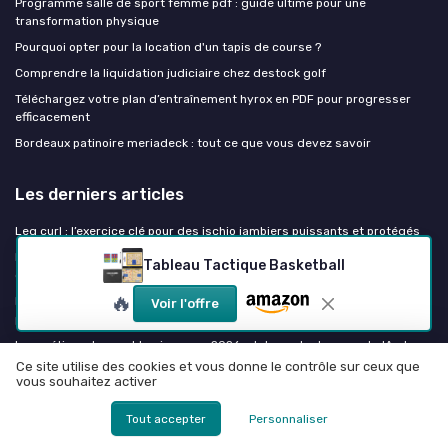
Programme salle de sport femme pdf : guide ultime pour une
transformation physique
Pourquoi opter pour la location d'un tapis de course ?
Comprendre la liquidation judiciaire chez destock golf
Téléchargez votre plan d’entraînement hyrox en PDF pour progresser
efficacement
Bordeaux patinoire meriadeck : tout ce que vous devez savoir
Les derniers articles
Leg curl : l’exercice clé pour des ischio jambiers puissants et protégés
Loi sport professionnel adoptée : ce que la réforme change pour les
Tableau Tactique Basketball
clubs et les investisseurs
🔥
Maîtriser le hip thrust unilatéral : l’exercice clé pour des fessiers
Voir l'offre
puissants et équilibrés
Les métiers du sport business en 2026 : data analysts, experts IA et
compliance officers
Ce site utilise des cookies et vous donne le contrôle sur ceux que
vous souhaitez activer
Hip thrust : l’exercice clé pour des fessiers puissants et un bassin stable
Tout accepter
Personnaliser
Sports Insiders