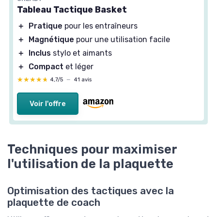
Tableau Tactique Basket
＋
Pratique
pour les entraîneurs
＋
Magnétique
pour une utilisation facile
＋
Inclus
stylo et aimants
＋
Compact
et léger
★★★★★
★★★★★
4,7/5
—
41 avis
Voir l'offre
Techniques pour maximiser
l'utilisation de la plaquette
Optimisation des tactiques avec la
plaquette de coach