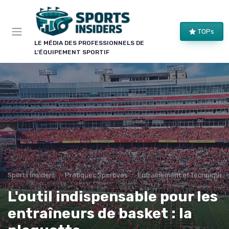
Panneau de gestion des cookies
×
TOPs
LE CLUB SPORTS INSIDERS
LE MÉDIA DES PROFESSIONNELS DE
L'ÉQUIPEMENT SPORTIF
Rejoignez le club !
Bons plans sur le matériel de structure, alertes
pièces et séries, et les enseignements de nos
comparatifs avant leur publication. Pour ceux qui
équipent un club, une salle ou une collectivité.
Bons plans matériel
Alertes pièces
Avant-premières
Normes & sécurité
Sports Insiders
Pratiques Sportives
Entraînement et Techniques
L'outil indispensable pour les
entraîneurs de basket : la