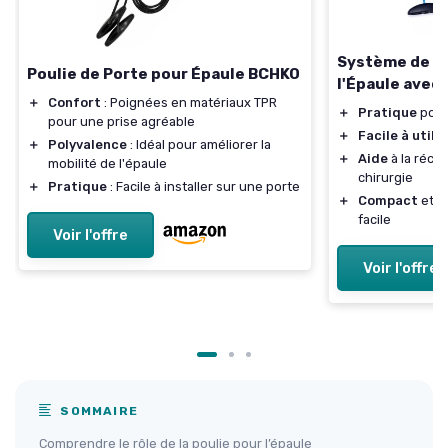
Système de R
Poulie de Porte pour Épaule BCHKO
l'Épaule avec 
＋
Confort
: Poignées en matériaux TPR
＋
Pratique
pour
pour une prise agréable
＋
Facile à utilis
＋
Polyvalence
: Idéal pour améliorer la
＋
Aide
à la récu
mobilité de l'épaule
chirurgie
＋
Pratique
: Facile à installer sur une porte
＋
Compact
et l
facile
Voir l'offre
Voir l'offre
SOMMAIRE
Comprendre le rôle de la poulie pour l’épaule