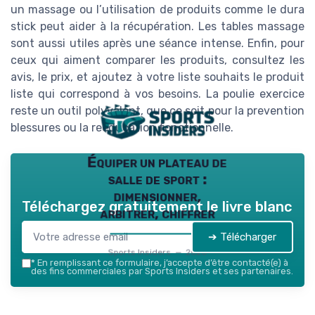
un massage ou l’utilisation de produits comme le dura
stick peut aider à la récupération. Les tables massage
sont aussi utiles après une séance intense. Enfin, pour
ceux qui aiment comparer les produits, consultez les
avis, le prix, et ajoutez à votre liste souhaits le produit
liste qui correspond à vos besoins. La poulie exercice
reste un outil polyvalent, que ce soit pour la prevention
blessures ou la reeducation fonctionnelle.
Équiper un plateau de
salle de sport :
dimensionner,
Téléchargez gratuitement le livre blanc
arbitrer, chiffrer
➔ Télécharger
Sports Insiders — 2026
*
En remplissant ce formulaire, j’accepte d’être contacté(e) à
des fins commerciales par Sports Insiders et ses partenaires.