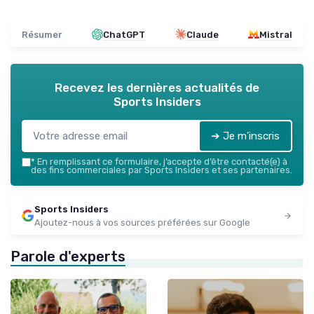
Résumer
ChatGPT
Claude
Mistral
Recevez les dernières actualités de
Sports Insiders
➔ Je m'inscris
*
En remplissant ce formulaire, j’accepte d’être contacté(e) à
des fins commerciales par Sports Insiders et ses partenaires.
Sports Insiders
Ajoutez-nous à vos sources préférées sur Google
Parole d'experts