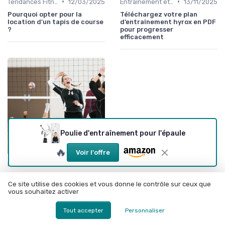
•
•
Tendances Fitness et Entraînement à Domicile
12/03/2025
Entraînement et Techniques
13/11/2025
Pourquoi opter pour la
Téléchargez votre plan
location d'un tapis de course
d’entraînement hyrox en PDF
?
pour progresser
efficacement
Poulie d'entraînement pour l'épaule
🔥
Voir l'offre
•
Entraînement et Techniques
12/06/2025
Optimiser la position des
pieds à la presse pour un
Ce site utilise des cookies et vous donne le contrôle sur ceux que
fessier sculpté
vous souhaitez activer
Tout accepter
Personnaliser
À lire aussi