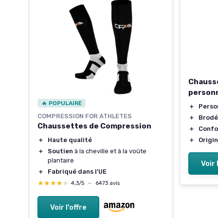
Chausse
person
🔥 POPULAIRE
＋
Perso
COMPRESSION FOR ATHLETES
＋
Brodé
Chaussettes de Compression
＋
Confo
n
＋
Haute qualité
＋
Origin
＋
Soutien
à la cheville et à la voûte
plantaire
Voir 
＋
Fabriqué dans l'UE
★★★★★
★★★★★
4,3/5
—
6473 avis
Voir l'offre