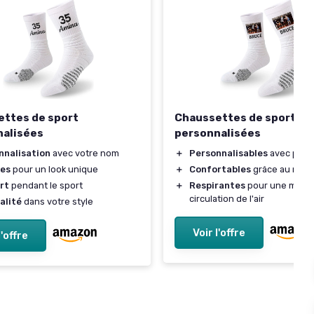
ttes de sport
Chaussettes de sport
nalisées
personnalisées
nnalisation
avec votre nom
＋
Personnalisables
avec phot
es
pour un look unique
＋
Confortables
grâce au rem
rt
pendant le sport
＋
Respirantes
pour une meill
circulation de l'air
alité
dans votre style
Voir l'offre
l'offre