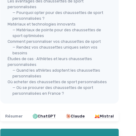
Les avantages des chaussettes de sport
personnalisées
— Pourquoi opter pour des chaussettes de sport
personnalisées ?
Matériaux et technologies innovants
— Matériaux de pointe pour des chaussettes de
sport optimisées
Comment personnaliser vos chaussettes de sport
— Rendez vos chaussettes uniques selon vos
besoins
Études de cas : Athlètes et leurs chaussettes
🔥
personnalisées
o et nom
— Quand les athlètes adoptent les chaussettes
COM
bourrage
personnalisées
COMPRESSPORT
Cha
eure
Où acheter des chaussettes de sport personnalisées
Chaussettes de Compression
＋
— Où se procurer des chaussettes de sport
pour Running
personnalisées en France ?
＋
＋
Soutien des muscles
p
＋
Ultra légère
＋
＋
Adaptée pour le triathlon
★★
★★
Résumer
ChatGPT
Claude
Mistral
＋
Idéale pour l'entraînement et la
compétition
★★★★★
★★★★★
4,2/5
—
152 avis