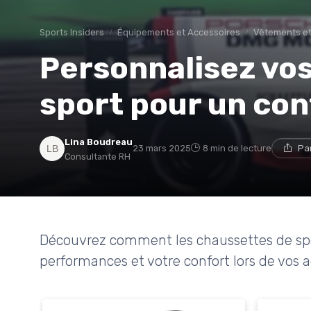
Sports Insiders
Équipements et Accessoires
Vêtements et
Personnalisez vo
sport pour un con
Lina Boudreau
23 mars 2025
8 min de lecture
Pa
Consultante RH
Découvrez comment les chaussettes de spo
performances et votre confort lors de vos ac