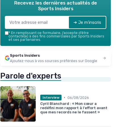
Recevez les dernières actualités de
Sports Insiders
Voir l'offre
➔ Je m'inscris
*
En remplissant ce formulaire, j’accepte d’être
contacté(e) à des fins commerciales par Sports Insiders
et ses partenaires.
Sports Insiders
Ajoutez-nous à vos sources préférées sur Google
Parole d'experts
•
06/08/2026
Interview
Cyril Blanchard : « Mon cœur a
redéfini mon rapport à l'effort avant
que mes records ne le fassent »