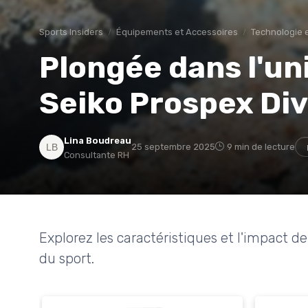
Sports Insiders
Équipements et Accessoires
Technologie 
Plongée dans l'un
Seiko Prospex Di
Lina Boudreau
25 septembre 2025
9 min de lecture
Consultante RH
Explorez les caractéristiques et l'impact 
du sport.