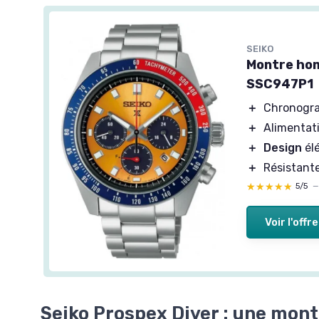
SEIKO
Montre ho
SSC947P1
＋
Chronogra
＋
Alimentat
＋
Design
él
＋
Résistante
★★★★★
★★★★★
5/5
Voir l'offre
Seiko Prospex Diver : une montr