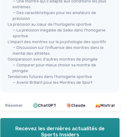
— Une montre qui s'adapte aux conditions les plus
extrêmes
— Des caractéristiques pour les amateurs de
précision
La précision au cœur de l'horlogerie sportive
— La précision inégalée de Seiko dans l'horlogerie
sportive
L'impact des montres sur la psychologie des sportifs
— Discussion sur l'influence des montres dans le
mental des athlètes
Comparaison avec d'autres montres de plongée
SEI
— Comparer pour mieux choisir sa montre de
mme
Mo
plongée
SEIKO
Tendances futures dans l'horlogerie sportive
Sp
Montre automatique homme
— Avenir Brillant pour les Montres de Sport
Prospex Samurai rouge SRPL11K1
＋
e
＋
＋
Automatique
- Pas besoin de batterie
00 mètres
＋
＋
Design unique
- Style Samurai
Résumer
ChatGPT
Claude
Mistral
durable
＋
R
＋
Étanchéité
- Idéal pour la plongée
★★
★★
＋
Matériaux de qualité
- Acier
inoxydable durable
Recevez les dernières actualités de
★★★★★
★★★★★
5/5
—
1 avis
Sports Insiders