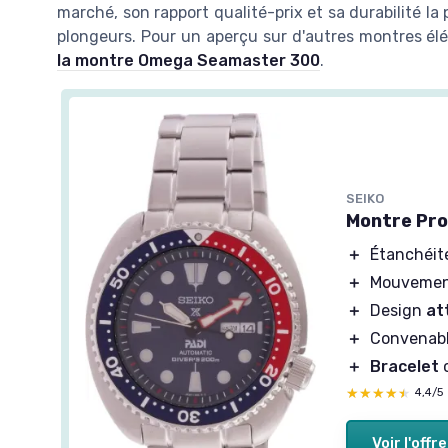
marché, son rapport qualité-prix et sa durabilité la 
plongeurs. Pour un aperçu sur d'autres montres élé
la montre Omega Seamaster 300
.
SEIKO
Montre Pr
＋
Étanchéit
＋
Mouveme
＋
Design
at
＋
Convenabl
＋
Bracelet
c
★★★★★
★★★★★
4,4/5
Voir l'offre