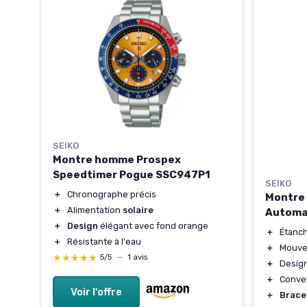
SEIKO
Montre homme Prospex
Speedtimer Pogue SSC947P1
SEIKO
1K1
＋
Chronographe précis
Montre 
＋
Alimentation
solaire
Automa
terie
＋
Design
élégant avec fond orange
＋
Étanch
＋
Résistante à l'eau
e
＋
Mouv
★★★★★
★★★★★
5/5
—
1 avis
＋
Desig
＋
Conve
Voir l'offre
＋
Brace