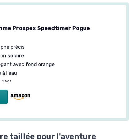
mme Prospex Speedtimer Pogue
phe précis
ion
solaire
égant avec fond orange
 à l'eau
—
1 avis
e taillée pour l'aventure