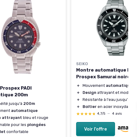
SEIKO
Montre automatique ho
Prospex Samurai noire
＋
Mouvement
automatique
Prospex PADI
＋
Design
attrayant et modern
tique 200m
＋
Résistante à l'eau jusqu'à 2
éité jusqu'à
200m
＋
Boîtier
en acier inoxydable 
ement
automatique
★★★★★
★★★★★
4,7/5
—
4 avis
n
attrayant
bleu et rouge
nable pour les
plongées
Voir l'offre
let
confortable