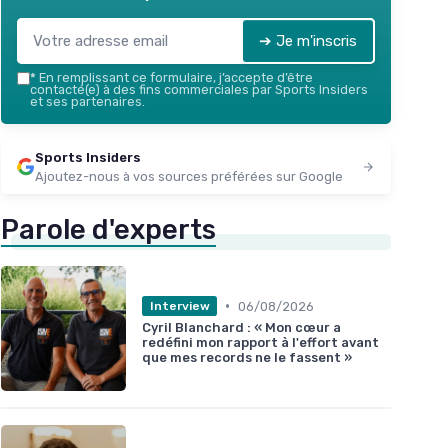
Voir l'offre
➔ Je m'inscris
*
En remplissant ce formulaire, j’accepte d’être
contacté(e) à des fins commerciales par Sports Insiders
et ses partenaires.
Sports Insiders
Ajoutez-nous à vos sources préférées sur Google
Parole d'experts
•
06/08/2026
Interview
Cyril Blanchard : « Mon cœur a
redéfini mon rapport à l'effort avant
que mes records ne le fassent »