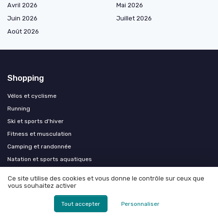
Avril 2026
Mai 2026
Juin 2026
Juillet 2026
Août 2026
Shopping
Vélos et cyclisme
Running
Ski et sports d'hiver
Fitness et musculation
Camping et randonnée
Natation et sports aquatiques
Equitation
Ce site utilise des cookies et vous donne le contrôle sur ceux que
Musculation premium avancée
vous souhaitez activer
Tir à l’arc sportif premium
Tout accepter
Personnaliser
Sports de combat premium