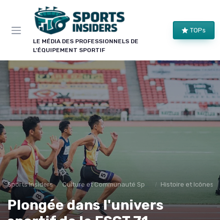
Panneau de gestion des cookies
×
TOPs
LE CLUB SPORTS INSIDERS
LE MÉDIA DES PROFESSIONNELS DE
L'ÉQUIPEMENT SPORTIF
Rejoignez le club !
Bons plans sur le matériel de structure, alertes
pièces et séries, et les enseignements de nos
comparatifs avant leur publication. Pour ceux qui
équipent un club, une salle ou une collectivité.
Bons plans matériel
Alertes pièces
Avant-premières
Normes & sécurité
Sports Insiders
Culture et Communauté Sportive
Histoire et Icônes 
Plongée dans l'univers