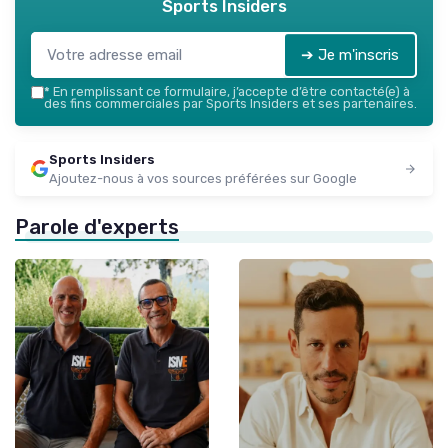
Sports Insiders
➔ Je m'inscris
*
En remplissant ce formulaire, j’accepte d’être contacté(e) à
des fins commerciales par Sports Insiders et ses partenaires.
Sports Insiders
Ajoutez-nous à vos sources préférées sur Google
Parole d'experts