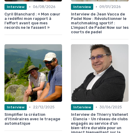
•
•
06/08/2026
09/01/2026
Interview
Interview
Cyril Blanchard : « Mon cœur
Interview de Jean Vacca de
a redéfini mon rapport à
Padel Now : Révolutionner le
l'effort avant que mes
matchmaking sportif :
records ne le fassent »
L'impact de Padel Now sur les
courts de padel
•
•
22/12/2025
30/06/2025
Interview
Interview
Simplifier la création
Interview de Thierry Vallenet
d'itinéraires avec le traçage
: Elancia - Un réseau de clubs
automatique
engagés au service d’un
bien-être durable pour un
impact bienveillant sur la