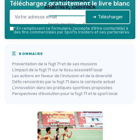
Téléchargez gratuitement le livre blanc
arbitrer, chiffrer
➔ Télécharger
Sports Insiders — 2026
*
En remplissant ce formulaire, j’accepte d’être contacté(e) à
des fins commerciales par Sports Insiders et ses partenaires.
SOMMAIRE
Présentation de la fsgt 71 et de ses missions
L'impact de la fsgt 71 sur le tissu associatif local
Les actions en faveur de l’inclusion et de la diversité
Défis rencontrés par la fsgt 71 dans le contexte actuel
L’innovation dans les pratiques sportives proposées
Perspectives d’évolution pour la fsgt 71 et le sport local