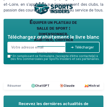
et-Loire, en s’appuyant sur l’engagement des clubs, la
passion des coureurs et l’innovation au service de tous.
Équiper un plateau de
salle de sport :
dimensionner,
Téléchargez gratuitement le livre blanc
arbitrer, chiffrer
➔ Télécharger
Sports Insiders — 2026
*
En remplissant ce formulaire, j’accepte d’être contacté(e) à
des fins commerciales par Sports Insiders et ses partenaires.
Résumer
ChatGPT
Claude
Mistral
Recevez les dernières actualités de