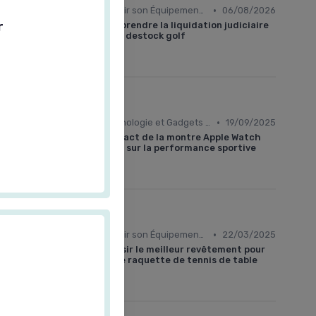
•
Choisir son Équipement Sportif
06/08/2026
r
Comprendre la liquidation judiciaire
chez destock golf
•
Technologie et Gadgets de Sport
19/09/2025
L'impact de la montre Apple Watch
Ultra sur la performance sportive
•
Choisir son Équipement Sportif
22/03/2025
Choisir le meilleur revêtement pour
votre raquette de tennis de table