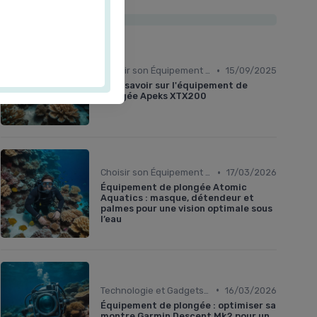
À lire aussi
•
Choisir son Équipement Sportif
15/09/2025
Tout savoir sur l'équipement de
plongée Apeks XTX200
•
Choisir son Équipement Sportif
17/03/2026
Équipement de plongée Atomic
Aquatics : masque, détendeur et
palmes pour une vision optimale sous
l’eau
•
Technologie et Gadgets de Sport
16/03/2026
Équipement de plongée : optimiser sa
montre Garmin Descent Mk2 pour un