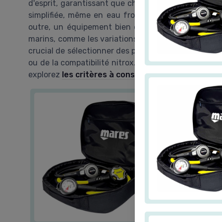
d'esprit, garantissant que chaque plongée se déroul
simplifiée, même en eau froide, grâce à la techn
outre, un équipement bien choisi et entretenu vo
marins, comme les variations de pression et les choc
crucial de sélectionner des produits adaptés à vos be
ou de la compatibilité nitrox. Pour approfondir vos
explorez
les critères à considérer
pour faire un ach
Détendeur
＋
Robuste
e
＋
Conceptio
＋
Lot de 26
＋
Facilité d
Voir l'offre