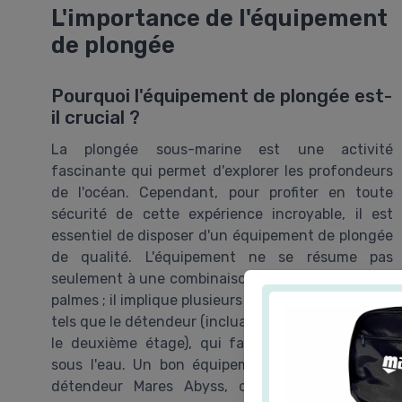
L'importance de l'équipement
de plongée
Pourquoi l'équipement de plongée est-
il crucial ?
La plongée sous-marine est une activité
fascinante qui permet d'explorer les profondeurs
de l'océan. Cependant, pour profiter en toute
sécurité de cette expérience incroyable, il est
essentiel de disposer d'un équipement de plongée
de qualité. L'équipement ne se résume pas
seulement à une combinaison de plongée et à des
palmes ; il implique plusieurs éléments techniques,
tels que le détendeur (incluant le premier étage et
le deuxième étage), qui facilitent la respiration
sous l'eau. Un bon équipement, comme le pack
détendeur Mares Abyss, offre une tranquillité