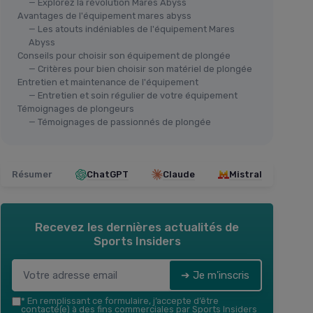
— Explorez la révolution Mares Abyss
Avantages de l'équipement mares abyss
— Les atouts indéniables de l'équipement Mares
Abyss
Conseils pour choisir son équipement de plongée
— Critères pour bien choisir son matériel de plongée
Entretien et maintenance de l'équipement
Régulateur Mares Abyss 22 Navy
— Entretien et soin régulier de votre équipement
II
Dét
Témoignages de plongeurs
— Témoignages de passionnés de plongée
＋
Performance excellent
sous l'eau
s Rock M
＋
＋
Conception durable
＋
＋
Adapté pour différentes tailles
＋
＋
Facilité d'utilisation
Résumer
ChatGPT
Claude
Mistral
es
＋
★★★★★
★★★★★
5/5
—
6 avis
Voir l'offre
Recevez les dernières actualités de
Sports Insiders
➔ Je m'inscris
*
En remplissant ce formulaire, j’accepte d’être
contacté(e) à des fins commerciales par Sports Insiders