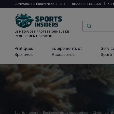
Panneau de gestion des cookies
COMPARATIFS ÉQUIPEMENT SPORT
|
REJOINDRE LE CLUB
|
KIT 
LE MÉDIA DES PROFESSIONNELS DE
L'ÉQUIPEMENT SPORTIF
Pratiques
Équipements et
Servic
Sportives
Accessoires
Sporti
Sports Insiders
Équipements et Accessoires
Choisir son 