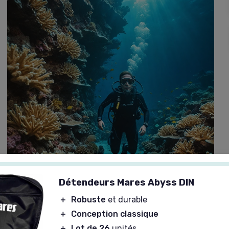
Détendeurs Mares Abyss DIN
＋
Robuste
et durable
＋
Conception classique
＋
Lot de 26
unités