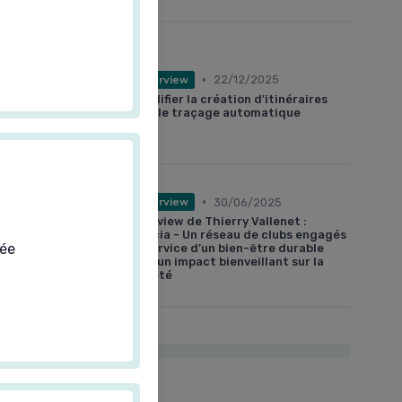
•
22/12/2025
Interview
Simplifier la création d'itinéraires
avec le traçage automatique
•
30/06/2025
Interview
Interview de Thierry Vallenet :
Elancia - Un réseau de clubs engagés
sée
au service d’un bien-être durable
pour un impact bienveillant sur la
société
Les plus lus