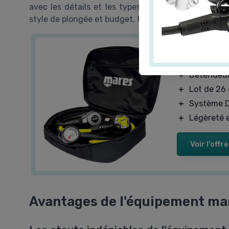
avec les détails et les types d'équipement disponi
style de plongée et budget, tout en sachant que le p
Mares Aby
＋
Détendeur
＋
Lot de 26
＋
Système D
＋
Légèreté 
Voir l'offre
Avantages de l'équipement ma