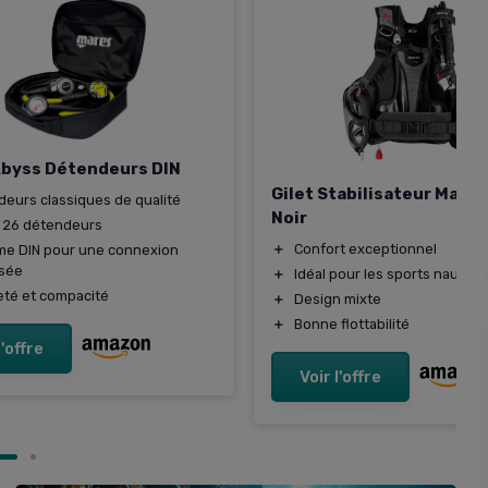
Abyss Détendeurs DIN
Gilet Stabilisateur Mare
eurs classiques de qualité
Noir
e 26 détendeurs
＋
Confort exceptionnel
me DIN pour une connexion
isée
＋
Idéal pour les sports nautiqu
té et compacité
＋
Design mixte
＋
Bonne flottabilité
l'offre
Voir l'offre