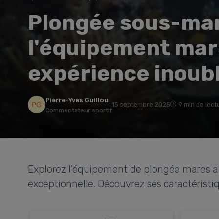
Plongée sous-mar
l'équipement mar
expérience inoubl
Pierre-Yves Guillou
15 septembre 2025
9 min de lect
Commentateur sportif
Explorez l'équipement de plongée mares 
exceptionnelle. Découvrez ses caractéristiq