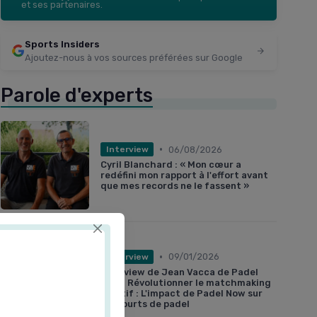
et ses partenaires.
Sports Insiders
Ajoutez-nous à vos sources préférées sur Google
Parole d'experts
•
06/08/2026
Interview
Cyril Blanchard : « Mon cœur a
redéfini mon rapport à l'effort avant
que mes records ne le fassent »
•
09/01/2026
Interview
Interview de Jean Vacca de Padel
Now : Révolutionner le matchmaking
sportif : L'impact de Padel Now sur
les courts de padel