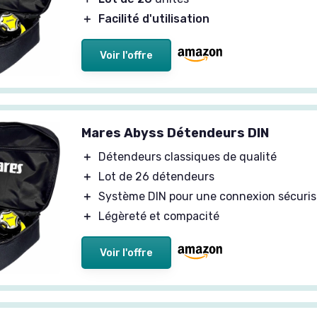
e sans encombre. Il permet une respiration régulière et
＋
Facilité d'utilisation
ologie avancée et aux matériaux robustes employés. En
us protège des dangers potentiels associés aux fonds
s. Avec tant d'options disponibles sur le marché, il est
Voir l'offre
soins spécifiques, qu'il s'agisse de la résistance à l'eau
 connaissances sur le choix de l'équipement de plongée,
at éclairé.
Mares Abyss Détendeurs DIN
＋
Détendeurs classiques de qualité
s Mares Abyss DIN
＋
Lot de 26 détendeurs
t durable
＋
Système DIN pour une connexion sécuri
n classique
＋
Légèreté et compacité
unités
'utilisation
Voir l'offre