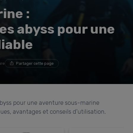
ine :
es abyss pour une
iable
ure
Partager cette page
abyss pour une aventure sous-marine
ues, avantages et conseils d'utilisation.