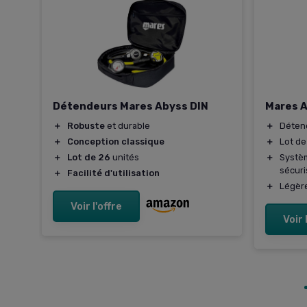
avy
Détendeurs Mares Abyss DIN
Mares 
u
＋
Robuste
et durable
＋
Détend
＋
Conception classique
＋
Lot d
＋
Lot de 26
unités
＋
Systè
sécur
＋
Facilité d'utilisation
＋
Légère
Voir l'offre
Voir 