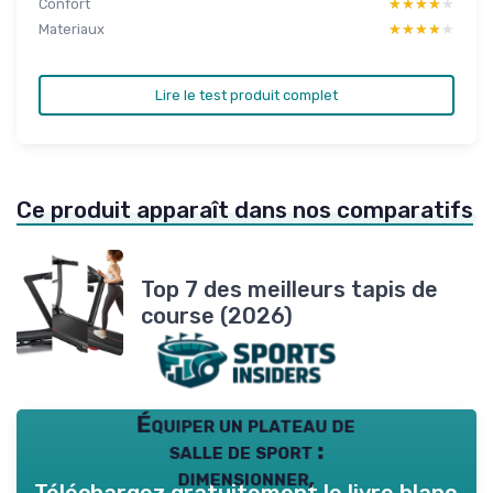
Confort
★★★★★
★★★★★
Materiaux
★★★★★
★★★★★
Lire le test produit complet
Ce produit apparaît dans nos comparatifs
Top 7 des meilleurs tapis de
course (2026)
Équiper un plateau de
salle de sport :
dimensionner,
Téléchargez gratuitement le livre blanc