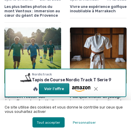
Les plus belles photos du
Vivre une expérience golfique
mont Ventoux : immersion au
inoubliable à Marrakech
cœur du géant de Provence
Nordictrack
Tapis de Course Nordic Track T Serie 9
🔥
•
•
Voir l'offre
Entraînement et Techniques
11/12/2025
Sports Individuels et Collectifs
08/08/2026
Comment réussir son
Pourquoi choisir un judogi
échauffement au football
japonais pour la pratique du
avec ballon
judo
Ce site utilise des cookies et vous donne le contrôle sur ceux que
vous souhaitez activer
Tout accepter
Personnaliser