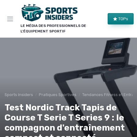
Panneau de gestion des cookies
×
TOPs
LE CLUB SPORTS INSIDERS
LE MÉDIA DES PROFESSIONNELS DE
L'ÉQUIPEMENT SPORTIF
Rejoignez le club !
Bons plans sur le matériel de structure, alertes
pièces et séries, et les enseignements de nos
comparatifs avant leur publication. Pour ceux qui
équipent un club, une salle ou une collectivité.
Bons plans matériel
Alertes pièces
Sports Insiders
Pratiques Sportives
Tendances Fitness et Entraî
Avant-premières
Normes & sécurité
Test Nordic Track Tapis de
Course T Serie T Series 9 : le
compagnon d'entraînement