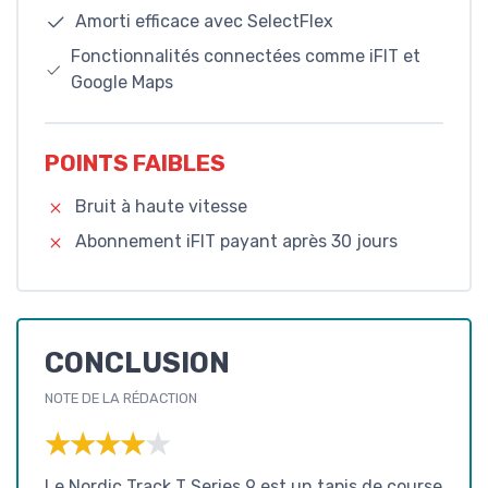
Amorti efficace avec SelectFlex
Fonctionnalités connectées comme iFIT et
Google Maps
POINTS FAIBLES
Bruit à haute vitesse
Abonnement iFIT payant après 30 jours
CONCLUSION
NOTE DE LA RÉDACTION
★★★★★
★★★★★
Le Nordic Track T Series 9 est un tapis de course