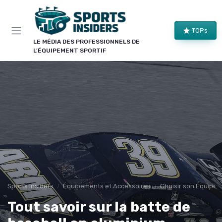
Panneau de gestion des cookies
×
TOPs
LE CLUB SPORTS INSIDERS
LE MÉDIA DES PROFESSIONNELS DE
L'ÉQUIPEMENT SPORTIF
Rejoignez le club !
Bons plans sur le matériel de structure, alertes
pièces et séries, et les enseignements de nos
comparatifs avant leur publication. Pour ceux qui
équipent un club, une salle ou une collectivité.
Bons plans matériel
Alertes pièces
Avant-premières
Normes & sécurité
Sports Insiders
Équipements et Accessoires
Choisir son Équipem
Tout savoir sur la batte de