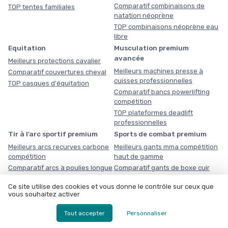
Comparatif combinaisons de
TOP tentes familiales
natation néoprène
TOP combinaisons néoprène eau
libre
Equitation
Musculation premium
avancée
Meilleurs protections cavalier
Meilleurs machines presse à
Comparatif couvertures cheval
cuisses professionnelles
TOP casques d'équitation
Comparatif bancs powerlifting
compétition
TOP plateformes deadlift
professionnelles
Tir à l’arc sportif premium
Sports de combat premium
Meilleurs arcs recurves carbone
Meilleurs gants mma compétition
compétition
haut de gamme
Comparatif arcs à poulies longue
Comparatif gants de boxe cuir
distance premium
premium compétition
Ce site utilise des cookies et vous donne le contrôle sur ceux que
TOP viseurs tir à l’arc compétition
TOP tatamis mma haute densité
vous souhaitez activer
haut de gamme
Sports collectifs premium
Pêche premium
Tout accepter
Personnaliser
Meilleurs buts football aluminium
Meilleurs moulinets spinning haut