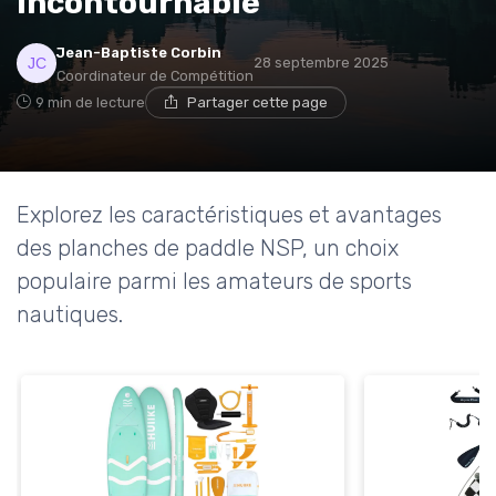
incontournable
→ Je rejoins le club
Jean-Baptiste Corbin
28 septembre 2025
* En rejoignant le club, j'accepte de recevoir les emails
Coordinateur de Compétition
de Sports Insiders et les offres de ses partenaires.
9 min de lecture
Partager cette page
Non merci, peut-être plus tard
Explorez les caractéristiques et avantages
des planches de paddle NSP, un choix
populaire parmi les amateurs de sports
nautiques.