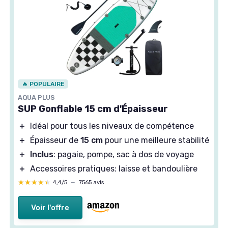
🔥 POPULAIRE
AQUA PLUS
SUP Gonflable 15 cm d'Épaisseur
＋
Idéal pour tous les niveaux de compétence
＋
Épaisseur de
15 cm
pour une meilleure stabilité
＋
Inclus
: pagaie, pompe, sac à dos de voyage
＋
Accessoires pratiques: laisse et bandoulière
★★★★★
★★★★★
4,4/5
—
7565 avis
Voir l'offre