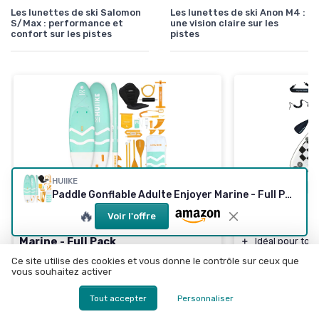
Les lunettes de ski Salomon
Les lunettes de ski Anon M4 :
S/Max : performance et
une vision claire sur les
confort sur les pistes
pistes
HUIIKE
🔥 POPULAIRE
⭐ TRÈS BIEN NOTÉ
🔥 POPULAIRE
Paddle Gonflable Adulte Enjoyer Marine - Full Pack
AQUA PLUS
HUIIKE
🔥
Voir l'offre
SUP Gonflable
Paddle Gonflable Adulte Enjoyer
Marine - Full Pack
＋
Idéal pour tou
compétence
Ce site utilise des cookies et vous donne le contrôle sur ceux que
＋
Grande stabilité
＋
Épaisseur de
1
vous souhaitez activer
＋
Résistant
stabilité
＋
Inclus
: pagaie, ailerons, pompe
Tout accepter
Personnaliser
＋
Inclus
: pagaie
＋
Capacité
jusqu'à 130 kg
voyage