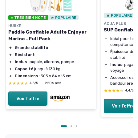
🔥 POPULAIRE
⭐ TRÈS BIEN NOTÉ
🔥 POPULAIRE
AQUA PLUS
HUIIKE
SUP Gonflable
Paddle Gonflable Adulte Enjoyer
Marine - Full Pack
＋
Idéal pour tou
compétence
＋
Grande stabilité
＋
Épaisseur de
1
＋
Résistant
stabilité
＋
Inclus
: pagaie, ailerons, pompe
＋
Inclus
: pagaie
＋
Capacité
jusqu'à 130 kg
voyage
＋
Dimensions
: 305 x 84 x 15 cm
＋
Accessoires pr
★★★★★
★★★★★
bandoulière
4,5/5
—
2206 avis
★★★★★
★★★★★
4,4/5
Voir l'offre
Voir l'offre