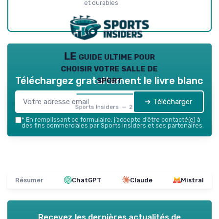
et durables
LE guide ultime pour
choisir votre salle de
sport
Téléchargez gratuitement le livre blanc
➔ Télécharger
Sports Insiders — 2026
*
En remplissant ce formulaire, j’accepte d’être contacté(e) à
des fins commerciales par Sports Insiders et ses partenaires.
Résumer
ChatGPT
Claude
Mistral
Recevez les dernières actualités de