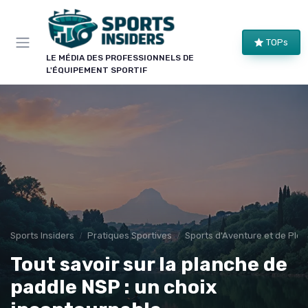
Panneau de gestion des cookies
×
TOPs
LE CLUB SPORTS INSIDERS
LE MÉDIA DES PROFESSIONNELS DE
L'ÉQUIPEMENT SPORTIF
Rejoignez le club !
Bons plans sur le matériel de structure, alertes
pièces et séries, et les enseignements de nos
comparatifs avant leur publication. Pour ceux qui
équipent un club, une salle ou une collectivité.
Bons plans matériel
Alertes pièces
Avant-premières
Normes & sécurité
Sports Insiders
Pratiques Sportives
Sports d'Aventure et de Plein
Tout savoir sur la planche de
paddle NSP : un choix