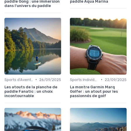
paddle Gong : une immersion
paddle Aqua Marina
dans l'univers du paddle
•
•
Sports d'Aventure et de Plein Air
26/09/2025
Sports Individuels et Collectifs
22/09/2025
Les atouts de la planche de
La montre Garmin Marq
paddle Fanatic : un choix
Golfer : un atout pour les
incontournable
passionnés de golf