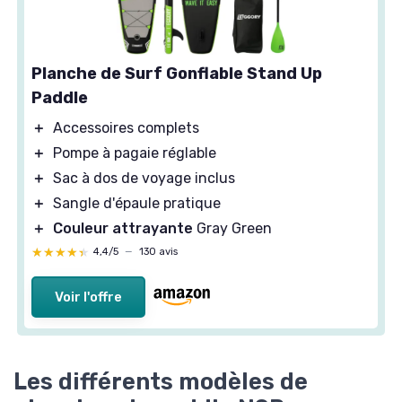
Planche de Surf Gonflable Stand Up
Paddle
＋
Accessoires complets
＋
Pompe à pagaie réglable
＋
Sac à dos de voyage inclus
＋
Sangle d'épaule pratique
＋
Couleur attrayante
Gray Green
★★★★★
★★★★★
4,4/5
—
130 avis
Voir l'offre
Les différents modèles de