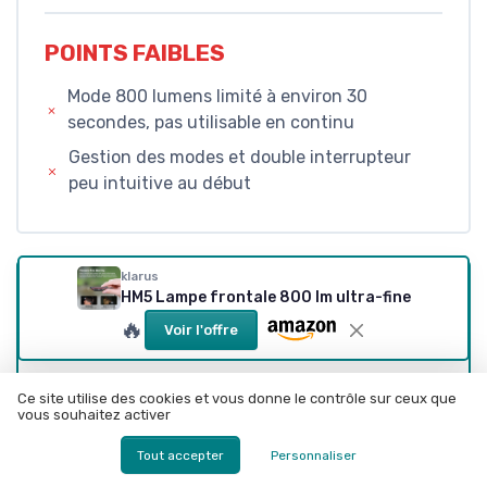
POINTS FAIBLES
Mode 800 lumens limité à environ 30
secondes, pas utilisable en continu
Gestion des modes et double interrupteur
peu intuitive au début
klarus
HM5 Lampe frontale 800 lm ultra-fine
CONCLUSION
🔥
Voir l'offre
NOTE DE LA RÉDACTION
★★★★★
★★★★★
Ce site utilise des cookies et vous donne le contrôle sur ceux que
vous souhaitez activer
Au final, la Klarus HM5 est une frontale
bien
pensée pour le trail et les activités outdoor
.
Tout accepter
Personnaliser
Le design en deux parties rend le port vraiment