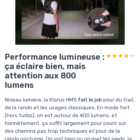
Performance lumineuse :
★★★★★
★★★★★
ça éclaire bien, mais
attention aux 800
lumens
Niveau lumière, la Klarus HM5
fait le job
pour du trail,
de la rando et les usages classiques. En mode fort
(hors turbo), on est autour de 400 lumens, et
honnêtement, ça suffit largement pour courir sur
des chemins pas trop techniques et pour de la
rando nocturne. On voit bien où on met les pieds, la