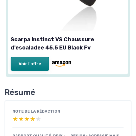
Scarpa Instinct VS Chaussure
d'escaladee 45.5 EU Black Fv
Voir l'offre
Résumé
NOTE DE LA RÉDACTION
★★★★★
★★★★★
RAPPORT QUALITÉ-PRIX :
DESIGN : AGRESSIF MAIS