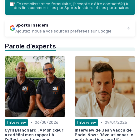
*
En remplissant ce formulaire, j’accepte d’être contacté(e) à
des fins commerciales par Sports Insiders et ses partenaires.
Sports Insiders
Ajoutez-nous à vos sources préférées sur Google
Parole d'experts
•
•
06/08/2026
09/01/2026
Interview
Interview
Cyril Blanchard : « Mon cœur
Interview de Jean Vacca de
a redéfini mon rapport à
Padel Now : Révolutionner le
l'effort avant que mes
matchmaking sportif :