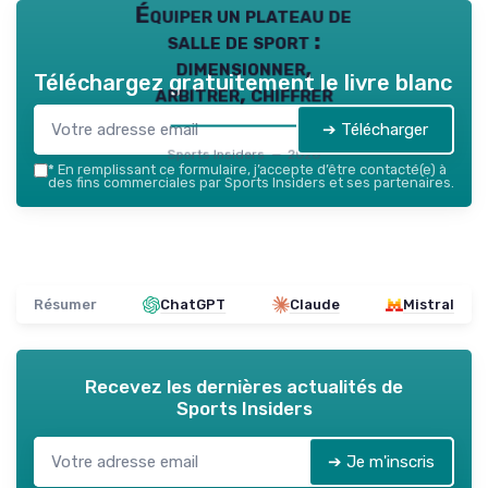
Équiper un plateau de
salle de sport :
dimensionner,
Téléchargez gratuitement le livre blanc
arbitrer, chiffrer
➔ Télécharger
Sports Insiders — 2026
*
En remplissant ce formulaire, j’accepte d’être contacté(e) à
des fins commerciales par Sports Insiders et ses partenaires.
Résumer
ChatGPT
Claude
Mistral
Recevez les dernières actualités de
Sports Insiders
➔ Je m'inscris