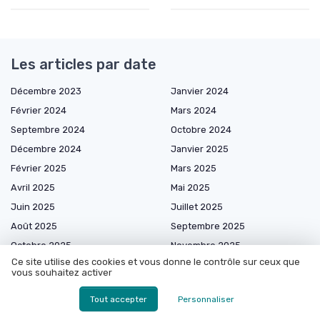
Les articles par date
Décembre 2023
Janvier 2024
Février 2024
Mars 2024
Septembre 2024
Octobre 2024
Décembre 2024
Janvier 2025
Février 2025
Mars 2025
Avril 2025
Mai 2025
Juin 2025
Juillet 2025
Août 2025
Septembre 2025
Octobre 2025
Novembre 2025
Ce site utilise des cookies et vous donne le contrôle sur ceux que
Décembre 2025
Janvier 2026
vous souhaitez activer
Février 2026
Mars 2026
Tout accepter
Personnaliser
Avril 2026
Mai 2026