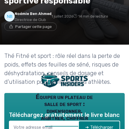
sportive responsable
Noémie Ben Ahmed
1 juillet 2026
14 min de lecture
Directrice de Club
Partager cette page
Thé Fitné et sport : rôle réel dans la perte de
poids, effets des feuilles de séné, risques de
déshydratation, conseils de dosage et
d’utilisation ponctuelle pour les athlètes.
Équiper un plateau de
salle de sport :
dimensionner,
Téléchargez gratuitement le livre blanc
arbitrer, chiffrer
➔ Télécharger